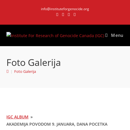
Skip
info@instituteforgenocide.org
to
content
Menu
Foto Galerija
|
Foto Galerija
IGC ALBUM
»
AKADEMIJA POVODOM 9. JANUARA, DANA POCETKA