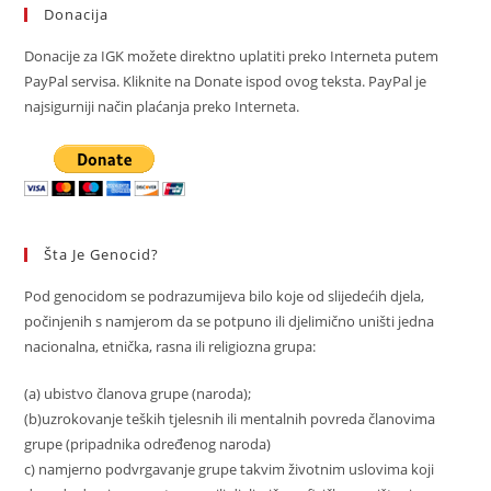
Donacija
Donacije za IGK možete direktno uplatiti preko Interneta putem
PayPal servisa. Kliknite na Donate ispod ovog teksta. PayPal je
najsigurniji način plaćanja preko Interneta.
Šta Je Genocid?
Pod genocidom se podrazumijeva bilo koje od slijedećih djela,
počinjenih s namjerom da se potpuno ili djelimično uništi jedna
nacionalna, etnička, rasna ili religiozna grupa:
(a) ubistvo članova grupe (naroda);
(b)uzrokovanje teških tjelesnih ili mentalnih povreda članovima
grupe (pripadnika određenog naroda)
c) namjerno podvrgavanje grupe takvim životnim uslovima koji