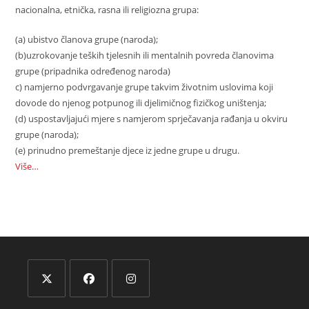
nacionalna, etnička, rasna ili religiozna grupa:
(a) ubistvo članova grupe (naroda);
(b)uzrokovanje teških tjelesnih ili mentalnih povreda članovima
grupe (pripadnika određenog naroda)
c) namjerno podvrgavanje grupe takvim životnim uslovima koji
dovode do njenog potpunog ili djelimičnog fizičkog uništenja;
(d) uspostavljajući mjere s namjerom sprječavanja rađanja u okviru
grupe (naroda);
(e) prinudno premeštanje djece iz jedne grupe u drugu.
Više…
Opens
Opens
Opens