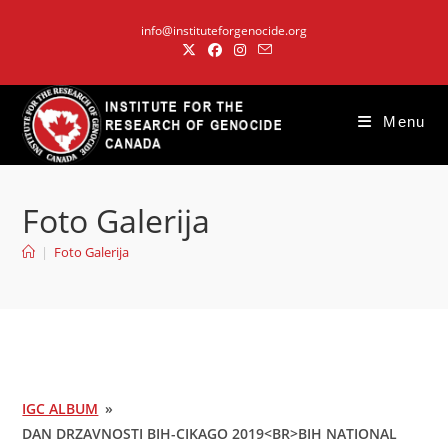
Skip
info@instituteforgenocide.org
to
content
Menu
Foto Galerija
|
Foto Galerija
IGC ALBUM
»
DAN DRZAVNOSTI BIH-CIKAGO 2019<BR>BIH NATIONAL