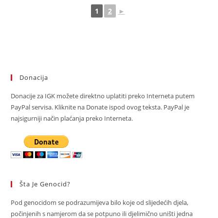
1
2
►
Donacija
Donacije za IGK možete direktno uplatiti preko Interneta putem
PayPal servisa. Kliknite na Donate ispod ovog teksta. PayPal je
najsigurniji način plaćanja preko Interneta.
Šta Je Genocid?
Pod genocidom se podrazumijeva bilo koje od slijedećih djela,
počinjenih s namjerom da se potpuno ili djelimično uništi jedna