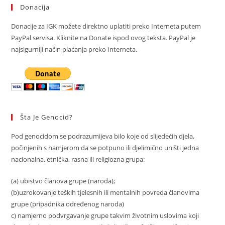
Donacija
Donacije za IGK možete direktno uplatiti preko Interneta putem
PayPal servisa. Kliknite na Donate ispod ovog teksta. PayPal je
najsigurniji način plaćanja preko Interneta.
Šta Je Genocid?
Pod genocidom se podrazumijeva bilo koje od slijedećih djela,
počinjenih s namjerom da se potpuno ili djelimično uništi jedna
nacionalna, etnička, rasna ili religiozna grupa:
(a) ubistvo članova grupe (naroda);
(b)uzrokovanje teških tjelesnih ili mentalnih povreda članovima
grupe (pripadnika određenog naroda)
c) namjerno podvrgavanje grupe takvim životnim uslovima koji