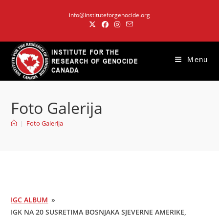
Skip
info@instituteforgenocide.org
to
content
Menu
Foto Galerija
|
Foto Galerija
IGC ALBUM
»
IGK NA 20 SUSRETIMA BOSNJAKA SJEVERNE AMERIKE,