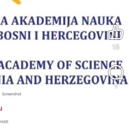
Screenshot
u
nosti