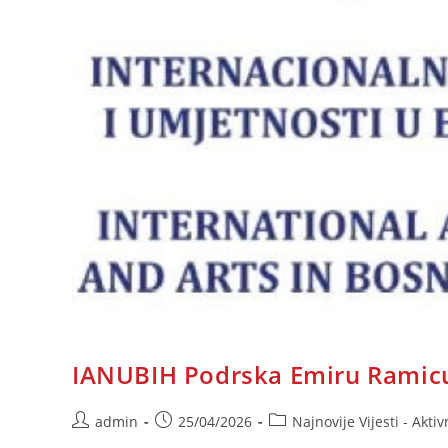
IANUBIH Podrska Emiru Ramic
Post
Post
Post
admin
25/04/2026
Najnovije Vijesti - Aktiv
author:
published:
category: