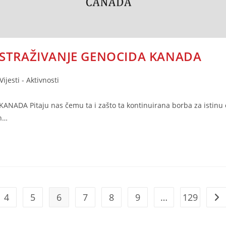
ISTRAŽIVANJE GENOCIDA KANADA
ijesti - Aktivnosti
DA Pitaju nas čemu ta i zašto ta kontinuirana borba za istinu 
ih…
4
5
6
7
8
9
…
129
Go 