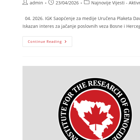
Post
Post
Post
admin
23/04/2026
Najnovije Vijesti - Aktiv
author:
published:
category:
04. 2026. IGK Saopćenje za medije Uručena Plaketa Dav
Iskazan interes za jačanje poslovnih veza Bosne i Herc
Uručena
Continue Reading
Plaketa
Davidu
Eby,
Premijeru
Kanadske
Provincije
Britanska
Kolumbija!