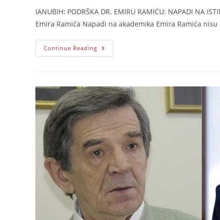
IANUBIH: PODRŠKA DR. EMIRU RAMIĆU: NAPADI NA ISTINU
Emira Ramića Napadi na akademika Emira Ramića nisu
IANUBIH
Continue Reading
Podrska
Emiru
Ramicu