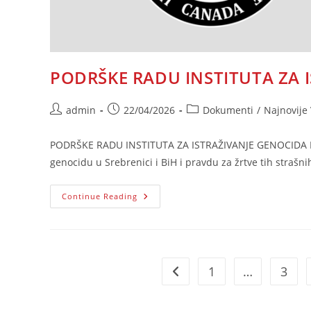
PODRŠKE RADU INSTITUTA ZA 
Post
Post
Post
admin
22/04/2026
Dokumenti
/
Najnovije V
author:
published:
category:
PODRŠKE RADU INSTITUTA ZA ISTRAŽIVANJE GENOCIDA KANA
genocidu u Srebrenici i BiH i pravdu za žrtve tih strašn
PODRŠKE
Continue Reading
RADU
INSTITUTA
ZA
ISTRAŽIVANJE
GENOCIDA
KANADA
1
…
3
Go to the previous page