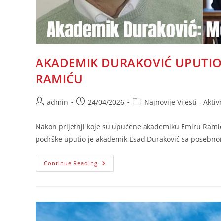
AKADEMIK DURAKOVIĆ UPUTIO
RAMIĆU
Post
Post
Post
admin
24/04/2026
Najnovije Vijesti - Aktiv
author:
published:
category:
Nakon prijetnji koje su upućene akademiku Emiru Ramiću
podrške uputio je akademik Esad Duraković sa posebno
AKADEMIK
Continue Reading
DURAKOVIĆ
UPUTIO
PISMO
PODRŠKE
DIREKTORU
IGK
RAMIĆU