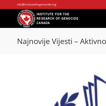
Skip
info@instituteforgenocide.org
to
content
Najnovije Vijesti – Aktivno