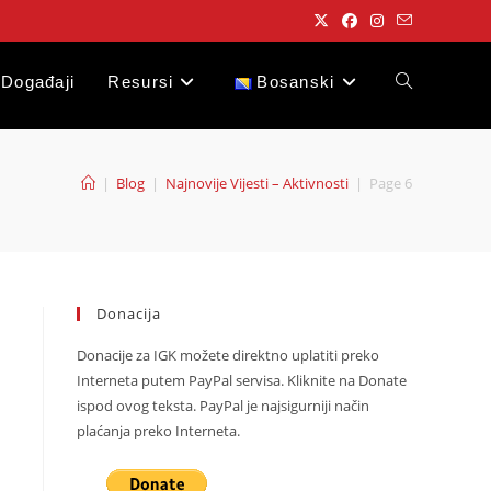
Događaji
Resursi
Bosanski
Toggle
website
|
Blog
|
Najnovije Vijesti – Aktivnosti
|
Page 6
search
Donacija
Donacije za IGK možete direktno uplatiti preko
Interneta putem PayPal servisa. Kliknite na Donate
ispod ovog teksta. PayPal je najsigurniji način
plaćanja preko Interneta.