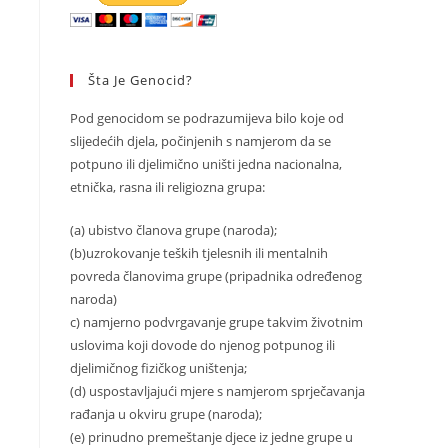
Šta Je Genocid?
Pod genocidom se podrazumijeva bilo koje od
slijedećih djela, počinjenih s namjerom da se
potpuno ili djelimično uništi jedna nacionalna,
etnička, rasna ili religiozna grupa:
(a) ubistvo članova grupe (naroda);
(b)uzrokovanje teških tjelesnih ili mentalnih
povreda članovima grupe (pripadnika određenog
naroda)
c) namjerno podvrgavanje grupe takvim životnim
uslovima koji dovode do njenog potpunog ili
djelimičnog fizičkog uništenja;
(d) uspostavljajući mjere s namjerom sprječavanja
rađanja u okviru grupe (naroda);
(e) prinudno premeštanje djece iz jedne grupe u