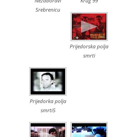
Nezaboravi
Krug 99
Srebrenicu
Prijedorska polja
smrti
Prijedorka polja
smrti5