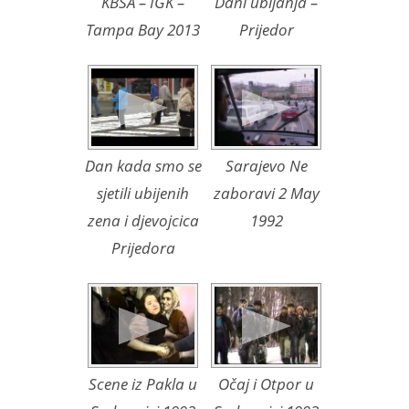
KBSA – IGK –
Dani ubijanja –
Tampa Bay 2013
Prijedor
Dan kada smo se
Sarajevo Ne
sjetili ubijenih
zaboravi 2 May
zena i djevojcica
1992
Prijedora
Scene iz Pakla u
Očaj i Otpor u