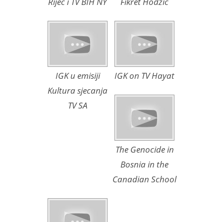
Rijec i TV BIH NY
Fikret Hodzic
IGK u emisiji
IGK on TV Hayat
Kultura sjecanja
TV SA
The Genocide in
Bosnia in the
Canadian School