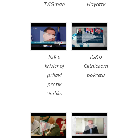
TVIGman
Hayattv
IGK o
IGK o
krivicnoj
Cetnickom
prijavi
pokretu
protiv
Dodika