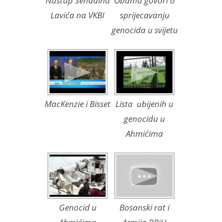
Nastup Senadina
Obama govori o
Lavića na VKBI
sprijecavanju
genocida u svijetu
MacKenzie i Bisset
Lista ubijenih u
genocidu u
Ahmićima
Genocid u
Bosanski rat i