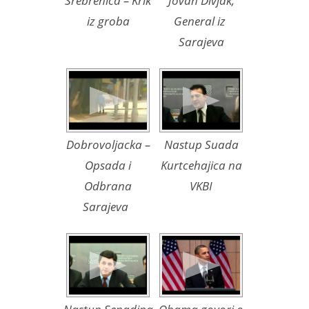
Srebrenica – Krik
Jovan Divjak,
iz groba
General iz
Sarajeva
Dobrovoljacka –
Nastup Suada
Opsada i
Kurtcehajica na
Odbrana
VKBI
Sarajeva