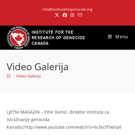
Skip
info@instituteforgenocide.org
to
content
Menu
Video Galerija
|
Video Galerija
LJETNI MAGAZIN – Emir Ramić, direktor Instituta za
istraživanje genocida
Kanada|http://www.youtube.com/watch?v=6LNv3TlwSq4