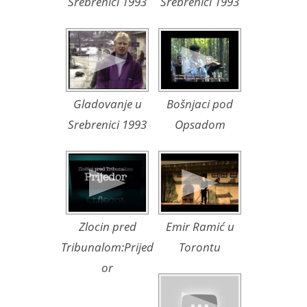
Srebrenici 1993
Srebrenici 1993
Gladovanje u
Bošnjaci pod
Srebrenici 1993
Opsadom
Zlocin pred
Emir Ramić u
Tribunalom:Prijed
Torontu
or