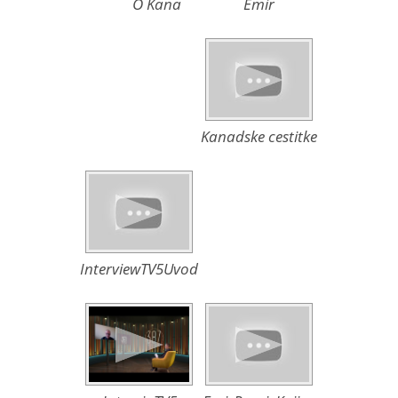
O Kana
Emir
Kanadske cestitke
InterviewTV5Uvod