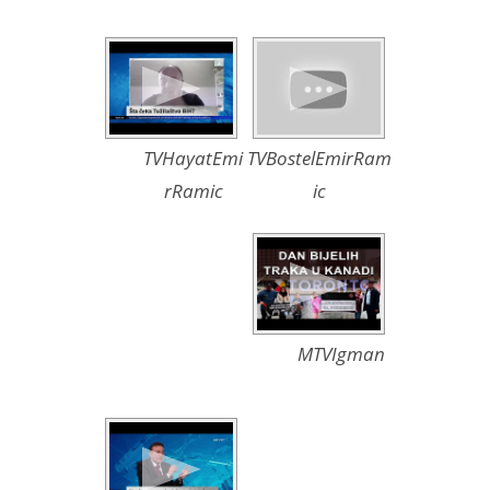
TVHayatEmi
TVBostelEmirRam
rRamic
ic
MTVIgman