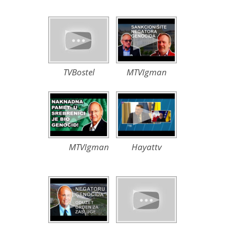
TVBostel
MTVIgman
MTVIgman
Hayattv