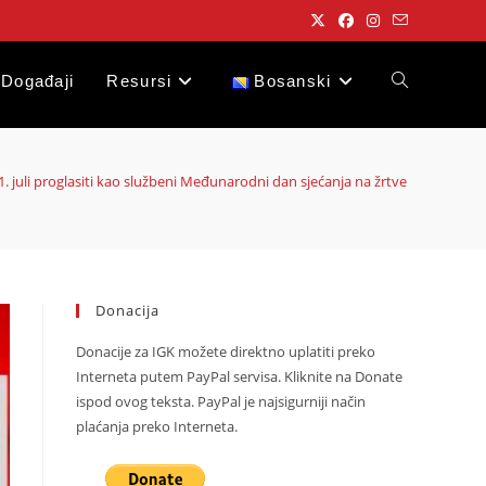
Događaji
Resursi
Bosanski
Toggle
website
1. juli proglasiti kao službeni Međunarodni dan sjećanja na žrtve genocida u S
search
Donacija
Donacije za IGK možete direktno uplatiti preko
Interneta putem PayPal servisa. Kliknite na Donate
ispod ovog teksta. PayPal je najsigurniji način
plaćanja preko Interneta.