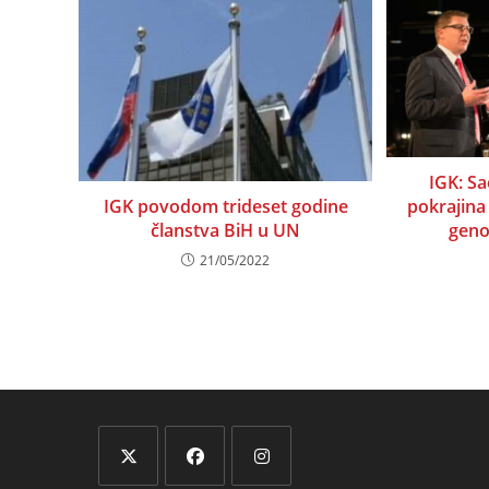
IGK: S
IGK povodom trideset godine
pokrajina
članstva BiH u UN
geno
21/05/2022