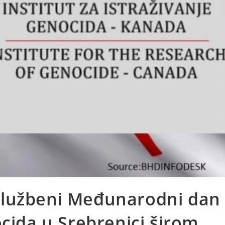
o službeni Međunarodni dan
ocida u Srebrenici širom