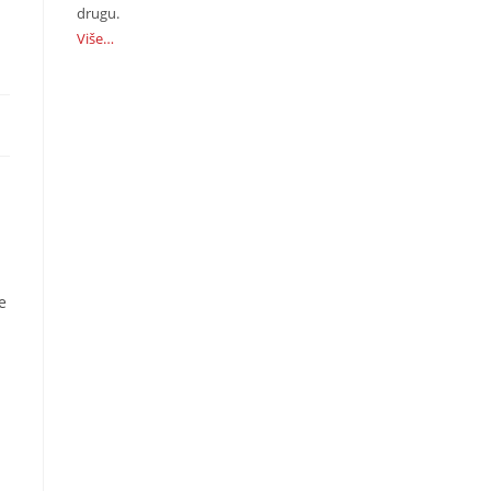
drugu.
Više…
e