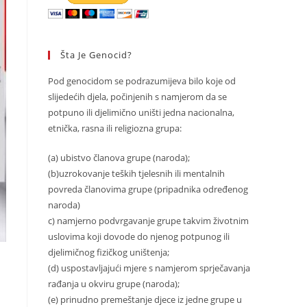
Šta Je Genocid?
Pod genocidom se podrazumijeva bilo koje od
slijedećih djela, počinjenih s namjerom da se
potpuno ili djelimično uništi jedna nacionalna,
etnička, rasna ili religiozna grupa:
(a) ubistvo članova grupe (naroda);
(b)uzrokovanje teških tjelesnih ili mentalnih
povreda članovima grupe (pripadnika određenog
naroda)
c) namjerno podvrgavanje grupe takvim životnim
uslovima koji dovode do njenog potpunog ili
djelimičnog fizičkog uništenja;
(d) uspostavljajući mjere s namjerom sprječavanja
rađanja u okviru grupe (naroda);
(e) prinudno premeštanje djece iz jedne grupe u