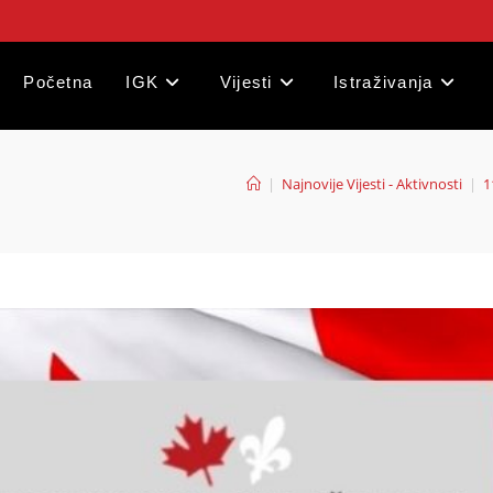
Početna
IGK
Vijesti
Istraživanja
|
Najnovije Vijesti - Aktivnosti
|
1