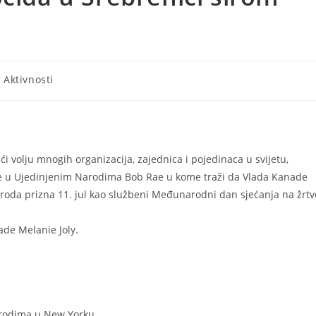
- Aktivnosti
ći volju mnogih organizacija, zajednica i pojedinaca u svijetu,
 u Ujedinjenim Narodima Bob Rae u kome traži da Vlada Kanade
roda prizna 11. jul kao službeni Međunarodni dan sjećanja na žrtv
ade Melanie Joly.
rodima u New Yorku,