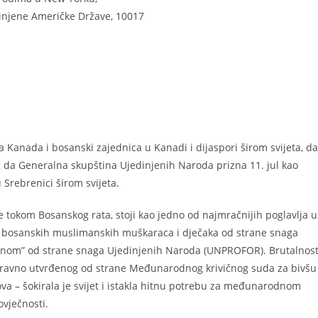
dinjene Američke Države, 10017
 Kanada i bosanski zajednica u Kanadi i dijaspori širom svijeta, da
 da Generalna skupština Ujedinjenih Naroda prizna 11. jul kao
Srebrenici širom svijeta.
e tokom Bosanskog rata, stoji kao jedno od najmračnijih poglavlja u
00 bosanskih muslimanskih muškaraca i dječaka od strane snaga
zonom” od strane snaga Ujedinjenih Naroda (UNPROFOR). Brutalnost
 pravno utvrđenog od strane Međunarodnog krivičnog suda za bivšu
 – šokirala je svijet i istakla hitnu potrebu za međunarodnom
ovječnosti.