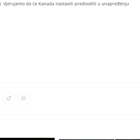
i. Vjerujemo da će Kanada nastaviti predvoditi u unapređenju
ens
Opens
Opens
in
in
a
a
w
new
new
ndow
window
window