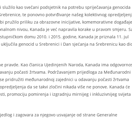
služilo kao svečani podsjetnik na potrebu spriječavanja genocida 
Srebrenice, te ponovno potvrđivanje našeg kolektivnog opredjeljen
bi pružilo priliku za obrazovne inicijative, komemorativne događaje
cionalnom nivou, Kanada je već napravila korake u pravom smjeru. S
stupničkom domu 2010. i 2015. godine, Kanada je priznala 11. jul
uključila genocid u Srebrenici i Dan sjećanja na Srebrenicu kao di
dne pravde. Kao članica Ujedinjenih Naroda, Kanada ima odgovorno
 odavanju počasti žrtvama. Podržavanjem prijedloga za Međunarodni
 se pridružiti međunarodnoj zajednici u odavanju počasti žrtvama
opredjeljenja da se takvi zločini nikada više ne ponove. Kanada će
ti, promociju pomirenja i izgradnju mirnijeg i inkluzivnijeg svijeta
jedlog i zagovara za njegovo usvajanje od strane Generalne