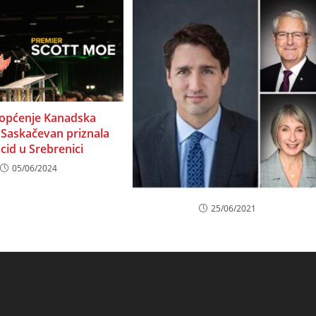
aopćenje Kanadska
 Saskačevan priznala
cid u Srebrenici
05/06/2024
25/06/2021