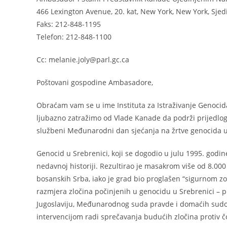
466 Lexington Avenue, 20. kat, New York, New York, Sje
Faks: 212-848-1195
Telefon: 212-848-1100
Cc: melanie.joly@parl.gc.ca
Poštovani gospodine Ambasadore,
Obraćam vam se u ime Instituta za Istraživanje Genocida
ljubazno zatražimo od Vlade Kanade da podrži prijedlog
službeni Međunarodni dan sjećanja na žrtve genocida u 
Genocid u Srebrenici, koji se dogodio u julu 1995. godin
nedavnoj historiji. Rezultirao je masakrom više od 8.0
bosanskih Srba, iako je grad bio proglašen “sigurnom 
razmjera zločina počinjenih u genocidu u Srebrenici –
Jugoslaviju, Međunarodnog suda pravde i domaćih sudova
intervencijom radi sprečavanja budućih zločina protiv č