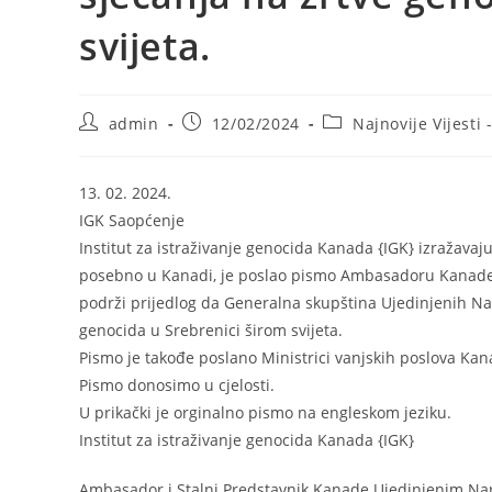
svijeta.
Post
Post
Post
admin
12/02/2024
Najnovije Vijesti 
author:
published:
category:
13. 02. 2024.
IGK Saopćenje
Institut za istraživanje genocida Kanada {IGK} izražavaju
posebno u Kanadi, je poslao pismo Ambasadoru Kanade
podrži prijedlog da Generalna skupština Ujedinjenih Na
genocida u Srebrenici širom svijeta.
Pismo je takođe poslano Ministrici vanjskih poslova Kan
Pismo donosimo u cjelosti.
U prikački je orginalno pismo na engleskom jeziku.
Institut za istraživanje genocida Kanada {IGK}
Ambasador i Stalni Predstavnik Kanade Ujedinjenim Na