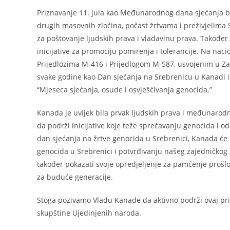
Priznavanje 11. jula kao Međunarodnog dana sjećanja bi 
drugih masovnih zločina, počast žrtvama i preživjelima 
za poštovanje ljudskih prava i vladavinu prava. Također 
inicijative za promociju pomirenja i tolerancije. Na na
Prijedlozima M-416 i Prijedlogom M-587, usvojenim u Za
svake godine kao Dan sjećanja na Srebrenicu u Kanadi i 
“Mjeseca sjećanja, osude i osvješćivanja genocida.”
Kanada je uvijek bila prvak ljudskih prava i međunaro
da podrži inicijative koje teže sprečavanju genocida i
dan sjećanja na žrtve genocida u Srebrenici, Kanada će
genocida u Srebrenici i potvrđivanju našeg zajedničkog 
također pokazati svoje opredjeljenje za pamćenje prošlos
za buduće generacije.
Stoga pozivamo Vladu Kanade da aktivno podrži ovaj pri
skupštine Ujedinjenih naroda.