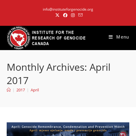
Skip
info@instituteforgenocide.org
to
content
Menu
Monthly Archives: April
2017
|
2017
|
April