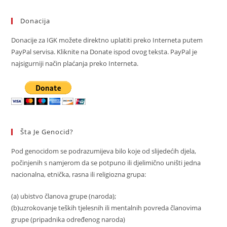
Genocida
Donacija
Donacije za IGK možete direktno uplatiti preko Interneta putem
PayPal servisa. Kliknite na Donate ispod ovog teksta. PayPal je
najsigurniji način plaćanja preko Interneta.
Šta Je Genocid?
Pod genocidom se podrazumijeva bilo koje od slijedećih djela,
počinjenih s namjerom da se potpuno ili djelimično uništi jedna
nacionalna, etnička, rasna ili religiozna grupa:
(a) ubistvo članova grupe (naroda);
(b)uzrokovanje teških tjelesnih ili mentalnih povreda članovima
grupe (pripadnika određenog naroda)