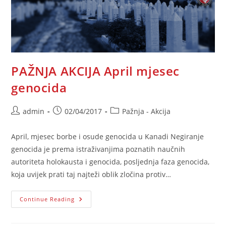
PAŽNJA AKCIJA April mjesec
genocida
Post
Post
Post
admin
02/04/2017
Pažnja - Akcija
author:
published:
category:
April, mjesec borbe i osude genocida u Kanadi Negiranje
genocida je prema istraživanjima poznatih naučnih
autoriteta holokausta i genocida, posljednja faza genocida,
koja uvijek prati taj najteži oblik zločina protiv…
PAŽNJA
Continue Reading
AKCIJA
April
Mjesec