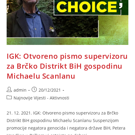
IGK: Otvoreno pismo supervizoru
za Brčko Distrikt BiH gospodinu
Michaelu Scanlanu
Post
Post
admin
20/12/2021
author:
published:
Post
Najnovije Vijesti - Aktivnosti
category:
21. 12. 2021. IGK: Otvoreno pismo supervizoru za Brčko
Distrikt BiH gospodinu Michaelu Scanlanu Suspenzijom
promocije negatora genocida i negatora države BiH, Petera