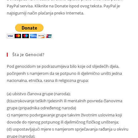
PayPal servisa. Kliknite na Donate ispod ovog teksta. PayPal je
najsigurniji način plaćanja preko Interneta.
Šta Je Genocid?
Pod genocidom se podrazumijeva bilo koje od slijedećih djela,
počinjenih s namjerom da se potpuno ili djelimično uništi jedna
nacionalna, etnička, rasna ili religiozna grupa:
(a) ubistvo članova grupe (naroda);
(b)uzrokovanje teških tjelesnih ili mentalnih povreda članovima
grupe (pripadnika određenog naroda)
c) namjerno podvrgavanje grupe takvim životnim uslovima koji
dovode do njenog potpunog ili djelimičnog fizičkog uništenja;
(d) uspostavljajući mjere s namjerom sprječavanja rađanja u okviru
grupe (naroda);