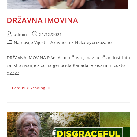
DRŽAVNA IMOVINA
Post
Post
admin
21/12/2021
author:
published:
Post
Najnovije Vijesti - Aktivnosti
/
Nekategorizovano
category:
DRŽAVNA IMOVINA Piše: Armin Čusto, mag.Iur Član Instituta
za istraživanje zločina genocida Kanada. Vise:armin čusto
q2222
DRŽAVNA
Continue Reading
IMOVINA