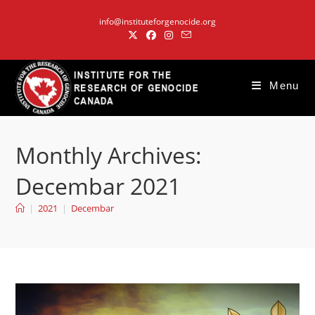
Skip
info@instituteforgenocide.org
to
content
Menu
Monthly Archives:
Decembar 2021
|
2021
|
Decembar