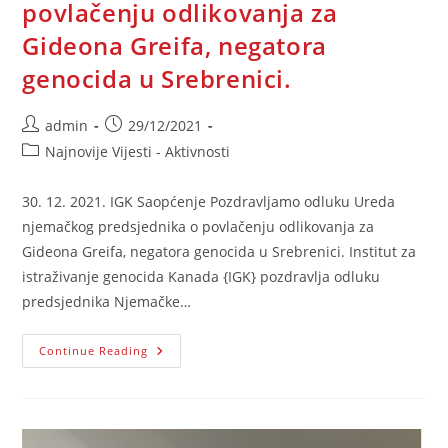
povlačenju odlikovanja za
Gideona Greifa, negatora
genocida u Srebrenici.
Post
Post
admin
29/12/2021
author:
published:
Post
Najnovije Vijesti - Aktivnosti
category:
30. 12. 2021. IGK Saopćenje Pozdravljamo odluku Ureda
njemačkog predsjednika o povlačenju odlikovanja za
Gideona Greifa, negatora genocida u Srebrenici. Institut za
istraživanje genocida Kanada {IGK} pozdravlja odluku
predsjednika Njemačke…
Pozdravljamo
Continue Reading
Odluku
Ureda
Njemačkog
Predsjednika
O
Povlačenju