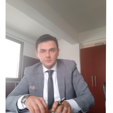
Odlikovanja
Za
Gideona
Greifa,
Negatora
Genocida
U
Srebrenici.