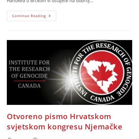
Handkea u Brčkom vi ostajete na dobroj…
IGK:
Continue Reading
Otvoreno
Pismo
Supervizoru
Za
Brčko
Distrikt
BiH
Gospodinu
Michaelu
Scanlanu
Otvoreno pismo Hrvatskom
svjetskom kongresu Njemačke