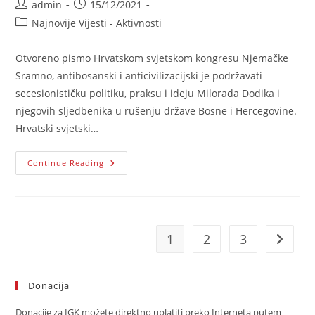
Post
Post
admin
15/12/2021
author:
published:
Post
Najnovije Vijesti - Aktivnosti
category:
Otvoreno pismo Hrvatskom svjetskom kongresu Njemačke
Sramno, antibosanski i anticivilizacijski je podržavati
secesionističku politiku, praksu i ideju Milorada Dodika i
njegovih sljedbenika u rušenju države Bosne i Hercegovine.
Hrvatski svjetski…
Otvoreno
Continue Reading
Pismo
Hrvatskom
Svjetskom
Kongresu
Njemačke
1
2
3
Go to t
Donacija
Donacije za IGK možete direktno uplatiti preko Interneta putem