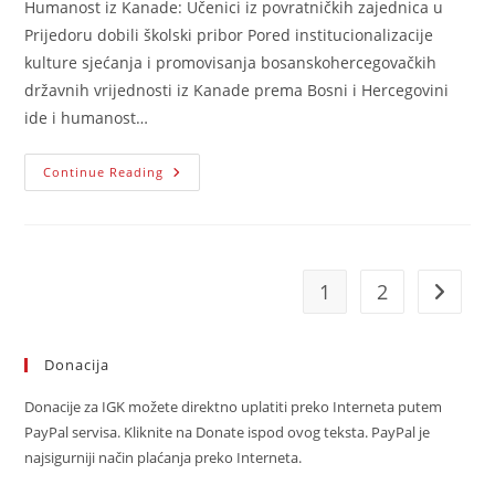
Humanost iz Kanade: Učenici iz povratničkih zajednica u
Prijedoru dobili školski pribor Pored institucionalizacije
kulture sjećanja i promovisanja bosanskohercegovačkih
državnih vrijednosti iz Kanade prema Bosni i Hercegovini
ide i humanost…
Humanost
Continue Reading
Iz
Kanade:
Učenici
Iz
Povratničkih
Zajednica
U
1
2
Go to t
Prijedoru
Dobili
Školski
Pribor
Donacija
Donacije za IGK možete direktno uplatiti preko Interneta putem
PayPal servisa. Kliknite na Donate ispod ovog teksta. PayPal je
najsigurniji način plaćanja preko Interneta.