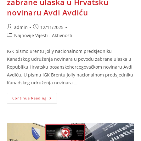
zabrane ulaska u Hrvatsku
novinaru Avdi Avdiću
Post
Post
admin
12/11/2025
author:
published:
Post
Najnovije Vijesti - Aktivnosti
category:
IGK pismo Brentu Jolly nacionalnom predsjedniku
Kanadskog udruženja novinara u povodu zabrane ulaska u
Republiku Hrvatsku bosanskohercegovačkom novinaru Avdi
Avdiću. U pismu IGK Brentu Jolly nacionalnom predsjedniku
Kanadskog udruženja novinara,…
IGK
Continue Reading
Pisao
Krovnoj
Organizaciji
Kanadskih
Novinara
Povodom
Zabrane
Ulaska
U