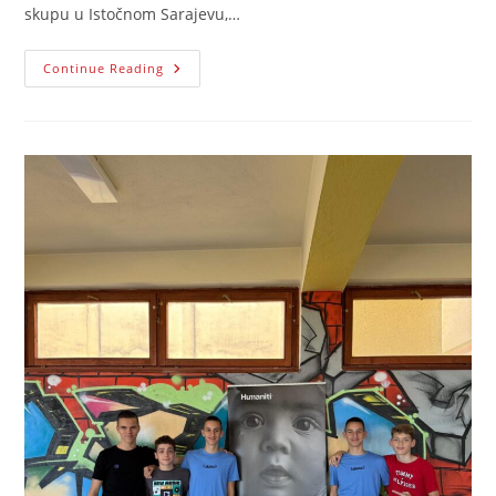
skupu u Istočnom Sarajevu,…
IGK
Continue Reading
Poslao
Pismo
Liderima
Kanade
Povodom
Skandaloznog
Dodikovog
Govora
Mržnje