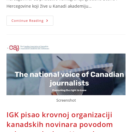
Hercegovine koji žive u Kanadi akademiju…
U
Continue Reading
Torontu
Održana
Centralna
Kanadska
Akademija
Povodom
25.
Novembra
Dana
Državnosti
Bosne
I
Hercegovine!
Screenshot
IGK pisao krovnoj organizaciji
kanadskih novinara povodom