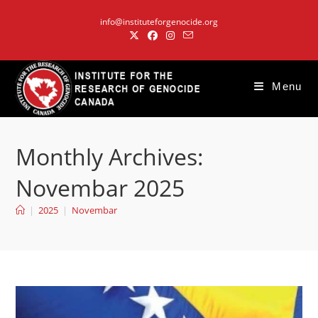
Skip
info@instituteforgenocide.org
to
content
Menu
Monthly Archives:
Novembar 2025
|
2025
|
Novembar