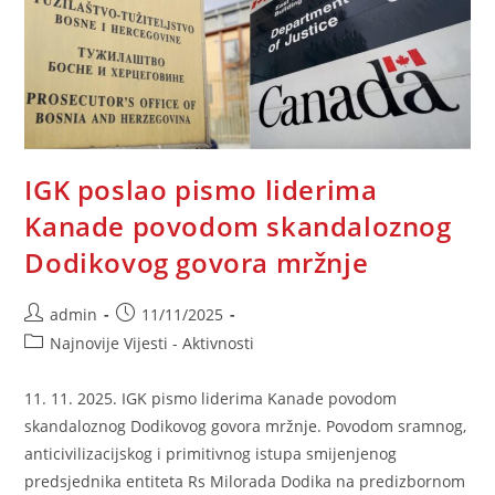
Hrvatsku
Novinaru
Avdi
Avdiću
IGK poslao pismo liderima
Kanade povodom skandaloznog
Dodikovog govora mržnje
Post
Post
admin
11/11/2025
author:
published:
Post
Najnovije Vijesti - Aktivnosti
category:
11. 11. 2025. IGK pismo liderima Kanade povodom
skandaloznog Dodikovog govora mržnje. Povodom sramnog,
anticivilizacijskog i primitivnog istupa smijenjenog
predsjednika entiteta Rs Milorada Dodika na predizbornom