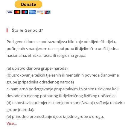
Šta Je Genocid?
Pod genocidom se podrazumijeva bilo koje od slijedećih djela,
počinjenih s namjerom da se potpuno ili djelimično uništi jedna
nacionalna, etnička, rasna ili religiozna grupa:
(a) ubistvo članova grupe (naroda);
(b)uzrokovanje teških tjelesnih ili mentalnih povreda članovima
grupe (pripadnika određenog naroda)
c) namjerno podvrgavanje grupe takvim životnim uslovima koji
dovode do njenog potpunog ili djelimičnog fizičkog uništenja;
(d) uspostavljajući mjere s namjerom sprječavanja rađanja u okviru
grupe (naroda);
(e) prinudno premeštanje djece iz jedne grupe u drugu.
Više…