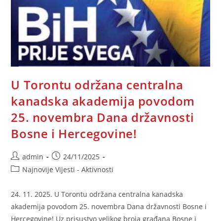
U Torontu održana centralna
kanadska akademija povodom
25. novembra Dana državnosti
Bosne i Hercegovine!
Post
Post
admin
24/11/2025
author:
published:
Post
Najnovije Vijesti - Aktivnosti
category:
24. 11. 2025. U Torontu održana centralna kanadska
akademija povodom 25. novembra Dana državnosti Bosne i
Hercegovine! Uz prisustvo velikog broja građana Bosne i