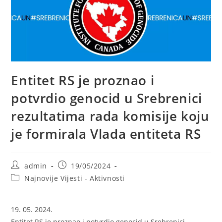
Entitet RS je proznao i
potvrdio genocid u Srebrenici
rezultatima rada komisije koju
je formirala Vlada entiteta RS
Post
Post
admin
19/05/2024
author:
published:
Post
Najnovije Vijesti - Aktivnosti
category:
19. 05. 2024.
Entitet RS je proznao i potvrdio genocid u Srebrenici