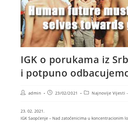
IGK o porukama iz Srb
i potpuno odbacujemo a
Post
Post
Post
admin
23/02/2021
Najnovije Vijesti 
author:
published:
category:
23. 02. 2021.
IGK Saopćenje – Nad zatočenicima u koncentracionim log