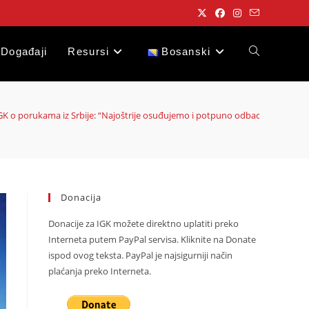
Događaji
Resursi
Bosanski
Toggle
website
GK o porukama iz Srbije: “Najoštrije osuđujemo i potpuno odbacujemo anticivi
search
Donacija
Donacije za IGK možete direktno uplatiti preko
Interneta putem PayPal servisa. Kliknite na Donate
ispod ovog teksta. PayPal je najsigurniji način
plaćanja preko Interneta.