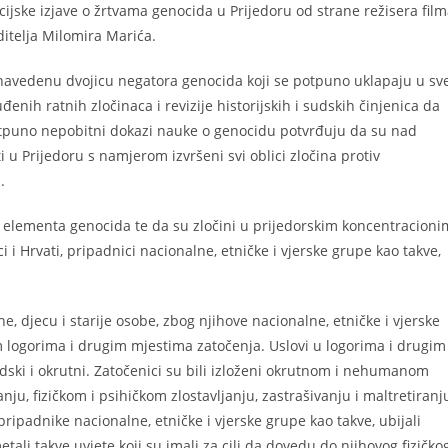
ijske izjave o žrtvama genocida u Prijedoru od strane režisera fil
ditelja Milomira Marića.
 navedenu dvojicu negatora genocida koji se potpuno uklapaju u sv
đenih ratnih zločinaca i revizije historijskih i sudskih činjenica da
e potpuno nepobitni dokazi nauke o genocidu potvrđuju da su nad
u Prijedoru s namjerom izvršeni svi oblici zločina protiv
.
nog elementa genocida te da su zločini u prijedorskim koncentracioni
i Hrvati, pripadnici nacionalne, etničke i vjerske grupe kao takve,
e, djecu i starije osobe, zbog njihove nacionalne, etničke i vjerske
m logorima i drugim mjestima zatočenja. Uslovi u logorima i drugim
dski i okrutni. Zatočenici su bili izloženi okrutnom i nehumanom
ju, fizičkom i psihičkom zlostavljanju, zastrašivanju i maltretiranj
ripadnike nacionalne, etničke i vjerske grupe kao takve, ubijali
ali takve uvjete koji su imali za cilj da dovedu do njihovog fizičko