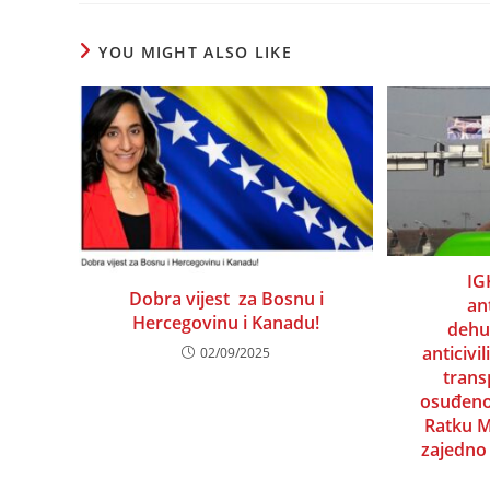
window
window
window
window
window
window
window
wi
YOU MIGHT ALSO LIKE
IG
Dobra vijest za Bosnu i
an
Hercegovinu i Kanadu!
dehu
anticivi
02/09/2025
trans
osuđeno
Ratku M
zajedno