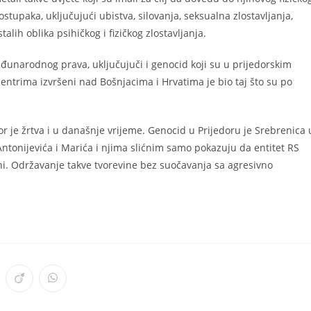
postupaka, uključujući ubistva, silovanja, seksualna zlostavljanja,
alih oblika psihičkog i fizičkog zlostavljanja.
međunarodnog prava, uključujuči i genocid koji su u prijedorskim
ntrima izvršeni nad Bošnjacima i Hrvatima je bio taj što su po
or je žrtva i u današnje vrijeme. Genocid u Prijedoru je Srebrenica 
 Antonijevića i Marića i njima slićnim samo pokazuju da entitet RS
ni. Održavanje takve tvorevine bez suočavanja sa agresivno
ens
Opens
Opens
in
in
a
a
w
new
new