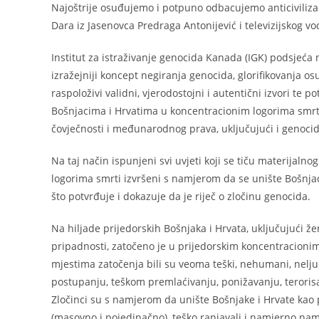
Najoštrije osuđujemo i potpuno odbacujemo anticivilizac
Dara iz Jasenovca Predraga Antonijević i televizijskog vo
Institut za istraživanje genocida Kanada (IGK) podsjeća
izražejniji koncept negiranja genocida, glorifikovanja osu
raspoloživi validni, vjerodostojni i autentični izvori t
Bošnjacima i Hrvatima u koncentracionim logorima smrti 
čovječnosti i međunarodnog prava, uključujući i genocid
Na taj način ispunjeni svi uvjeti koji se tiču materijal
logorima smrti izvršeni s namjerom da se unište Bošnjaci 
što potvrđuje i dokazuje da je riječ o zločinu genocida.
Na hiljade prijedorskih Bošnjaka i Hrvata, uključujući žen
pripadnosti, zatočeno je u prijedorskim koncentracioni
mjestima zatočenja bili su veoma teški, nehumani, nelju
postupanju, teškom premlaćivanju, ponižavanju, terorisan
Zločinci su s namjerom da unište Bošnjake i Hrvate kao p
(masovno i pojedinačno), teško ranjavali i namjerno namet