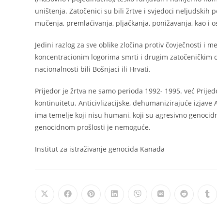
uništenja. Zatočenici su bili žrtve i svjedoci neljudskih 
mučenja, premlaćivanja, pljačkanja, ponižavanja, kao i ost
Jedini razlog za sve oblike zločina protiv čovječnosti i 
koncentracionim logorima smrti i drugim zatočeničkim ce
nacionalnosti bili Bošnjaci ili Hrvati.
Prijedor je žrtva ne samo perioda 1992- 1995. već Prijed
kontinuitetu. Anticivlizacijske, dehumanizirajuće izjave
ima temelje koji nisu humani, koji su agresivno genocid
genocidnom prošlosti je nemoguće.
Institut za istraživanje genocida Kanada
Opens
Opens
Opens
Opens
Opens
Opens
Opens
Op
in
in
in
in
in
in
in
in
a
a
a
a
a
a
a
a
new
new
new
new
new
new
new
ne