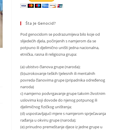
Šta Je Genocid?
Pod genocidom se podrazumijeva bilo koje od
slijedećih djela, počinjenih s namjerom da se
potpuno ili djelimično uništi jedna nacionalna,
etnička, rasna ili religiozna grupa:
(a) ubistvo članova grupe (naroda);
(b)uzrokovanje teških tjelesnih ili mentalnih
povreda članovima grupe (pripadnika određenog
naroda)
c) namjerno podvrgavanje grupe takvim životnim
uslovima koji dovode do njenog potpunog ili
djelimičnog fizičkog uništenja;
(d) uspostavljajući mjere s namjerom sprječavanja
rađanja u okviru grupe (naroda);
(e) prinudno premeštanje djece iz jedne grupe u