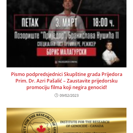
Pismo podpredsjednici Skupštine grada Prijedora
Prim. Dr. Azri Pašalić – Zaustavite prijedorsku
promociju filma koji negira genocid!
09/02/2023