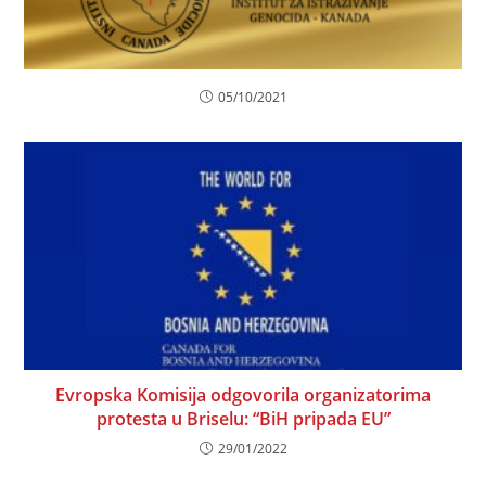
05/10/2021
Evropska Komisija odgovorila organizatorima
protesta u Briselu: “BiH pripada EU”
29/01/2022