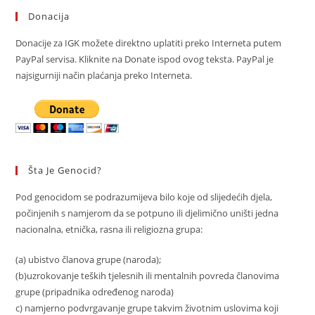
Donacija
Donacije za IGK možete direktno uplatiti preko Interneta putem
PayPal servisa. Kliknite na Donate ispod ovog teksta. PayPal je
najsigurniji način plaćanja preko Interneta.
Šta Je Genocid?
Pod genocidom se podrazumijeva bilo koje od slijedećih djela,
počinjenih s namjerom da se potpuno ili djelimično uništi jedna
nacionalna, etnička, rasna ili religiozna grupa:
(a) ubistvo članova grupe (naroda);
(b)uzrokovanje teških tjelesnih ili mentalnih povreda članovima
grupe (pripadnika određenog naroda)
c) namjerno podvrgavanje grupe takvim životnim uslovima koji