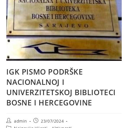
IGK PISMO PODRŠKE
NACIONALNOJ I
UNIVERZITETSKOJ BIBLIOTECI
BOSNE I HERCEGOVINE
Post
Post
admin
23/07/2024
author:
published:
Post