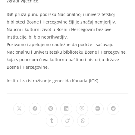
zgradi Vijećnice.
IGK pruža punu podršku Nacionalnoj i univerzitetskoj
biblioteci Bosne i Hercegovine čiji je značaj nemjerljiv.
Naučni i kulturni život u Bosni i Hercegovini bez ove
institucije, bi bio neprihvatljiv.
Pozivamo i apelujemo nadležne da podrže i sačuvaju
Nacionalnu i univerzitetsku biblioteku Bosne i Hercegovine,
koja s ponosom čuva kulturnu baštinu i historiju države
Bosne i Hercegovine.
Institut za istraživanje genocida Kanada {IGK}
Opens
Opens
Opens
Opens
Opens
Opens
Opens
in
in
in
in
in
in
in
a
a
a
a
a
a
a
Opens
Opens
Opens
new
new
new
new
new
new
new
in
in
in
window
window
window
window
window
window
window
a
a
a