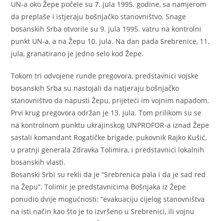
UN-a oko Žepe počele su 7. jula 1995. godine, sa namjerom
da preplaše i istjeraju bošnjačko stanovništvo. Snage
bosanskih Srba otvorile su 9. jula 1995. vatru na kontrolni
punkt UN-a, a na Žepu 10. jula. Na dan pada Srebrenice, 11.
jula, granatirano je jedno selo kod Žepe.
Tokom tri odvojene runde pregovora, predstavnici vojske
bosanskih Srba su nastojali da natjeraju bošnjačko
stanovništvo da napusti Žepu, prijeteći im vojnim napadom.
Prvi krug pregovora održan je 13. jula. Tom prilikom su se
na kontrolnom punktu ukrajinskog UNPROFOR-a iznad Žepe
sastali komandant Rogatičke brigade, pukovnik Rajko Kušić,
u pratnji generala Zdravka Tolimira, i predstavnici lokalnih
bosanskih vlasti.
Bosanski Srbi su rekli da je “Srebrenica pala i da je sad red
na Žepu”. Tolimir je predstavnicima Bošnjaka iz Žepe
ponudio dvije mogućnosti: “evakuaciju cijelog stanovništva
na isti način kao što je to izvršeno u Srebrenici, ili vojnu