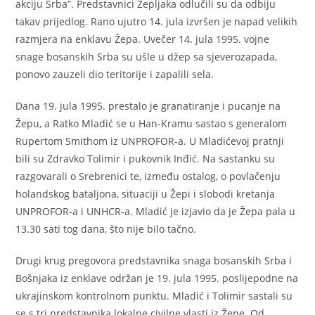
akciju Srba”. Predstavnici Žepljaka odlučili su da odbiju
takav prijedlog. Rano ujutro 14. jula izvršen je napad velikih
razmjera na enklavu Žepa. Uvečer 14. jula 1995. vojne
snage bosanskih Srba su ušle u džep sa sjeverozapada,
ponovo zauzeli dio teritorije i zapalili sela.
Dana 19. jula 1995. prestalo je granatiranje i pucanje na
Žepu, a Ratko Mladić se u Han-Kramu sastao s generalom
Rupertom Smithom iz UNPROFOR-a. U Mladićevoj pratnji
bili su Zdravko Tolimir i pukovnik Inđić. Na sastanku su
razgovarali o Srebrenici te, između ostalog, o povlačenju
holandskog bataljona, situaciji u Žepi i slobodi kretanja
UNPROFOR-a i UNHCR-a. Mladić je izjavio da je Žepa pala u
13.30 sati tog dana, što nije bilo tačno.
Drugi krug pregovora predstavnika snaga bosanskih Srba i
Bošnjaka iz enklave održan je 19. jula 1995. poslijepodne na
ukrajinskom kontrolnom punktu. Mladić i Tolimir sastali su
se s tri predstavnika lokalne civilne vlasti iz Žepe. Od