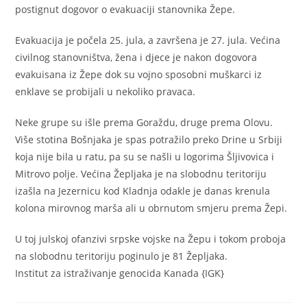
postignut dogovor o evakuaciji stanovnika Žepe.
Evakuacija je počela 25. jula, a završena je 27. jula. Većina
civilnog stanovništva, žena i djece je nakon dogovora
evakuisana iz Žepe dok su vojno sposobni muškarci iz
enklave se probijali u nekoliko pravaca.
Neke grupe su išle prema Goraždu, druge prema Olovu.
Više stotina Bošnjaka je spas potražilo preko Drine u Srbiji
koja nije bila u ratu, pa su se našli u logorima Šljivovica i
Mitrovo polje. Većina Žepljaka je na slobodnu teritoriju
izašla na Jezernicu kod Kladnja odakle je danas krenula
kolona mirovnog marša ali u obrnutom smjeru prema Žepi.
U toj julskoj ofanzivi srpske vojske na Žepu i tokom proboja
na slobodnu teritoriju poginulo je 81 Žepljaka.
Institut za istraživanje genocida Kanada {IGK}