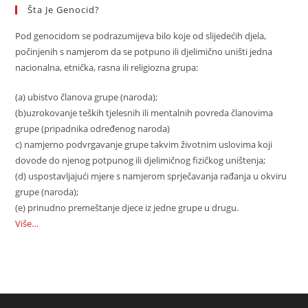
Šta Je Genocid?
Pod genocidom se podrazumijeva bilo koje od slijedećih djela,
počinjenih s namjerom da se potpuno ili djelimično uništi jedna
nacionalna, etnička, rasna ili religiozna grupa:
(a) ubistvo članova grupe (naroda);
(b)uzrokovanje teških tjelesnih ili mentalnih povreda članovima
grupe (pripadnika određenog naroda)
c) namjerno podvrgavanje grupe takvim životnim uslovima koji
dovode do njenog potpunog ili djelimičnog fizičkog uništenja;
(d) uspostavljajući mjere s namjerom sprječavanja rađanja u okviru
grupe (naroda);
(e) prinudno premeštanje djece iz jedne grupe u drugu.
Više…