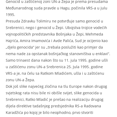
Genocid u zaštićenoj zoni UN-a Žepa je prema presudama
Međunarodnog suda pravde u Hagu, počinila VRS-a u julu
1995.
Presuda Zdravku Tolimiru ne potvrđuje samo genocid u
Srebrenici, nego i genocid u Žepi. Ubojstva trojice vodećih
vojnopolitičkih predstavnika Bošnjaka u Žepi, Mehmeda
Hajrića, Amira Imamovića i Avde Palića, Sud je ocijenio kao
„djelo genocida“ jer su „trebala poslužiti kao primjer da
nema nade za opstanak bošnjačkog stanovništva u enklavi“.
Samo trinaest dana nakon što su 11. jula 1995. godine ušli
u zaštićenu zonu UN-a Srebrenica 25. Jula 1995. godine
VRS-a je, na čelu sa Ratkom Mladićem, ušla i u zaštićenu
zonu UN-a Žepa.
Dok još slike najvećeg zločina na tlu Europe nakon drugog
svjetskog rata nisu bile ni obišle svijet, slike genocida u
Srebrenici, Ratko Mladić je prešao na realizaciju drugog
dijela direktive tadašnjeg predsjednika RS-a Radovana
Karadžića po kojoj je bilo neophodno, prvo stvoriti