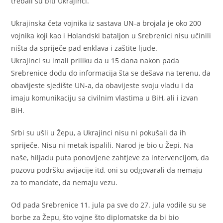
trebali su biti Ukrajinci.
Ukrajinska četa vojnika iz sastava UN-a brojala je oko 200
vojnika koji kao i Holandski bataljon u Srebrenici nisu učinili
ništa da spriječe pad enklava i zaštite ljude.
Ukrajinci su imali priliku da u 15 dana nakon pada
Srebrenice dođu do informacija šta se dešava na terenu, da
obavijeste sjedište UN-a, da obavijeste svoju vladu i da
imaju komunikaciju sa civilnim vlastima u BiH, ali i izvan
BiH.
Srbi su ušli u Žepu, a Ukrajinci nisu ni pokušali da ih
spriječe. Nisu ni metak ispalili. Narod je bio u Žepi. Na
naše, hiljadu puta ponovljene zahtjeve za intervencijom, da
pozovu podršku avijacije itd, oni su odgovarali da nemaju
za to mandate, da nemaju vezu.
Od pada Srebrenice 11. jula pa sve do 27. jula vodile su se
borbe za Žepu, što vojne što diplomatske da bi bio