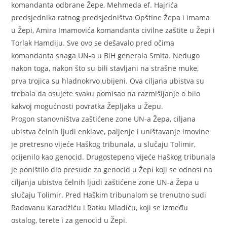
komandanta odbrane Žepe, Mehmeda ef. Hajrića
predsjednika ratnog predsjedništva Opštine Žepa i imama
u Žepi, Amira Imamovića komandanta civilne zaštite u Žepi i
Torlak Hamdiju. Sve ovo se dešavalo pred očima
komandanta snaga UN-a u BiH generala Smita. Nedugo
nakon toga, nakon što su bili stavljani na strašne muke,
prva trojica su hladnokrvo ubijeni. Ova ciljana ubistva su
trebala da osujete svaku pomisao na razmišljanje o bilo
kakvoj mogućnosti povratka Žepljaka u Žepu.
Progon stanovništva zaštićene zone UN-a Žepa, ciljana
ubistva čelnih ljudi enklave, paljenje i uništavanje imovine
je pretresno vijeće Haškog tribunala, u slučaju Tolimir,
ocijenilo kao genocid. Drugostepeno vijeće Haškog tribunala
je poništilo dio presude za genocid u Žepi koji se odnosi na
ciljanja ubistva čelnih ljudi zaštićene zone UN-a Žepa u
slučaju Tolimir. Pred Haškim tribunalom se trenutno sudi
Radovanu Karadžiću i Ratku Mladiću, koji se između
ostalog, terete i za genocid u Žepi.