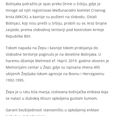
Bošnjaka potražilo je spas preko Drine u Srbiju, gdje je
mnoge od njih registrovao Međunarodni komitet Crvenog
krsta (MKCK), a kasnije su pušteni na slobodu. Ostali
Bošnjaci, koji nisu prešli u Srbiju, probili su se, kroz brojne
zasjede, prema slobodnoj teritoriji pod kontrolom Armije
Republike BiH.
Tokom napada na Žepu i kasnije tokom probijanja do
slobodne teritorije poginulo je na desetine Bošnjaka. U
haremu džamije Mehmed ef. Hajrić 2019. godine otvoren je
Memorijalni centar u Žepi, gdje su ispisana imena 495
ubijenih Žepljaka tokom agresije na Bosnu i Hercegovinu
1992-1995.
Žepa je u ratu bila manja, izolovana bošnjačka enklava koja
se nalazi u dubokoj klisuri opkoljena gustom šumom.
Garant bezbijednosti stanovništu u opkoljenoj enklavi