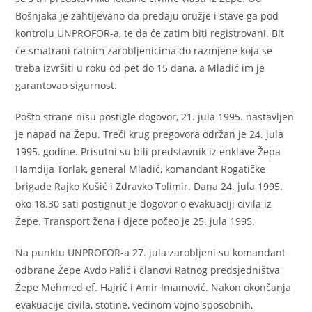
Bošnjaka je zahtijevano da predaju oružje i stave ga pod
kontrolu UNPROFOR-a, te da će zatim biti registrovani. Bit
će smatrani ratnim zarobljenicima do razmjene koja se
treba izvršiti u roku od pet do 15 dana, a Mladić im je
garantovao sigurnost.
Pošto strane nisu postigle dogovor, 21. jula 1995. nastavljen
je napad na Žepu. Treći krug pregovora održan je 24. jula
1995. godine. Prisutni su bili predstavnik iz enklave Žepa
Hamdija Torlak, general Mladić, komandant Rogatičke
brigade Rajko Kušić i Zdravko Tolimir. Dana 24. jula 1995.
oko 18.30 sati postignut je dogovor o evakuaciji civila iz
Žepe. Transport žena i djece počeo je 25. jula 1995.
Na punktu UNPROFOR-a 27. jula zarobljeni su komandant
odbrane Žepe Avdo Palić i članovi Ratnog predsjedništva
Žepe Mehmed ef. Hajrić i Amir Imamović. Nakon okončanja
evakuacije civila, stotine, većinom vojno sposobnih,