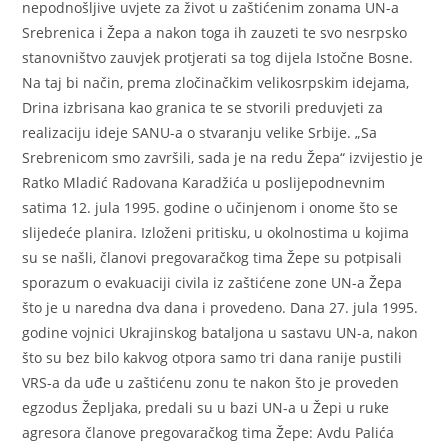
nepodnošljive uvjete za život u zaštićenim zonama UN-a
Srebrenica i Žepa a nakon toga ih zauzeti te svo nesrpsko
stanovništvo zauvjek protjerati sa tog dijela Istočne Bosne.
Na taj bi način, prema zločinačkim velikosrpskim idejama,
Drina izbrisana kao granica te se stvorili preduvjeti za
realizaciju ideje SANU-a o stvaranju velike Srbije. „Sa
Srebrenicom smo završili, sada je na redu Žepa“ izvijestio je
Ratko Mladić Radovana Karadžića u poslijepodnevnim
satima 12. jula 1995. godine o učinjenom i onome što se
slijedeće planira. Izloženi pritisku, u okolnostima u kojima
su se našli, članovi pregovaračkog tima Žepe su potpisali
sporazum o evakuaciji civila iz zaštićene zone UN-a Žepa
što je u naredna dva dana i provedeno. Dana 27. jula 1995.
godine vojnici Ukrajinskog bataljona u sastavu UN-a, nakon
što su bez bilo kakvog otpora samo tri dana ranije pustili
VRS-a da uđe u zaštićenu zonu te nakon što je proveden
egzodus Žepljaka, predali su u bazi UN-a u Žepi u ruke
agresora članove pregovaračkog tima Žepe: Avdu Palića