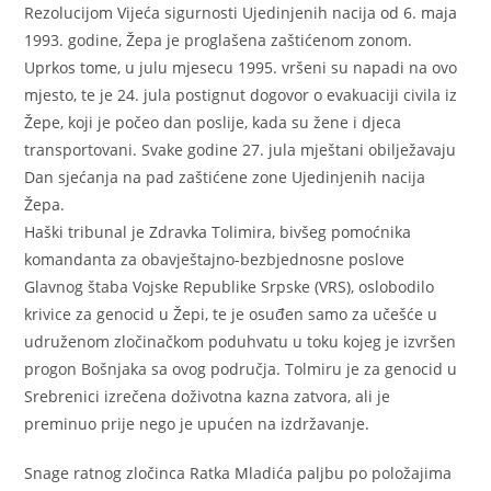
Rezolucijom Vijeća sigurnosti Ujedinjenih nacija od 6. maja
1993. godine, Žepa je proglašena zaštićenom zonom.
Uprkos tome, u julu mjesecu 1995. vršeni su napadi na ovo
mjesto, te je 24. jula postignut dogovor o evakuaciji civila iz
Žepe, koji je počeo dan poslije, kada su žene i djeca
transportovani. Svake godine 27. jula mještani obilježavaju
Dan sjećanja na pad zaštićene zone Ujedinjenih nacija
Žepa.
Haški tribunal je Zdravka Tolimira, bivšeg pomoćnika
komandanta za obavještajno-bezbjednosne poslove
Glavnog štaba Vojske Republike Srpske (VRS), oslobodilo
krivice za genocid u Žepi, te je osuđen samo za učešće u
udruženom zločinačkom poduhvatu u toku kojeg je izvršen
progon Bošnjaka sa ovog područja. Tolmiru je za genocid u
Srebrenici izrečena doživotna kazna zatvora, ali je
preminuo prije nego je upućen na izdržavanje.
Snage ratnog zločinca Ratka Mladića paljbu po položajima