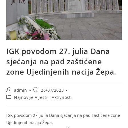
IGK povodom 27. julia Dana
sjećanja na pad zaštićene
zone Ujedinjenih nacija Žepa.
Post
Post
admin
26/07/2023
author:
published:
Post
Najnovije Vijesti - Aktivnosti
category:
IGK povodom 27. julia Dana sjećanja na pad zaštićene zone
Ujedinjenih nacija Žepa.