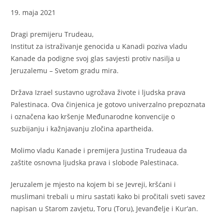
19. maja 2021
Dragi premijeru Trudeau,
Institut za istraživanje genocida u Kanadi poziva vladu
Kanade da podigne svoj glas savjesti protiv nasilja u
Jeruzalemu – Svetom gradu mira.
Država Izrael sustavno ugrožava živote i ljudska prava
Palestinaca. Ova činjenica je gotovo univerzalno prepoznata
i označena kao kršenje Međunarodne konvencije o
suzbijanju i kažnjavanju zločina apartheida.
Molimo vladu Kanade i premijera Justina Trudeaua da
zaštite osnovna ljudska prava i slobode Palestinaca.
Jeruzalem je mjesto na kojem bi se Jevreji, kršćani i
muslimani trebali u miru sastati kako bi pročitali sveti savez
napisan u Starom zavjetu, Toru (Toru), Jevanđelje i Kur’an.