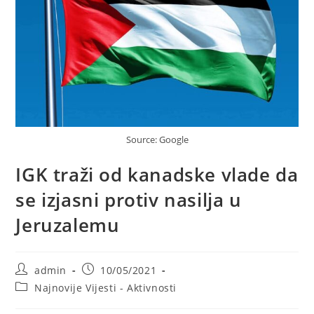
Source: Google
IGK traži od kanadske vlade da
se izjasni protiv nasilja u
Jeruzalemu
Post
Post
admin
10/05/2021
author:
published:
Post
Najnovije Vijesti - Aktivnosti
category: