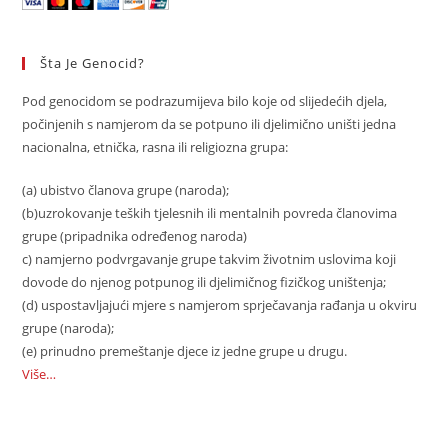
Šta Je Genocid?
Pod genocidom se podrazumijeva bilo koje od slijedećih djela,
počinjenih s namjerom da se potpuno ili djelimično uništi jedna
nacionalna, etnička, rasna ili religiozna grupa:
(a) ubistvo članova grupe (naroda);
(b)uzrokovanje teških tjelesnih ili mentalnih povreda članovima
grupe (pripadnika određenog naroda)
c) namjerno podvrgavanje grupe takvim životnim uslovima koji
dovode do njenog potpunog ili djelimičnog fizičkog uništenja;
(d) uspostavljajući mjere s namjerom sprječavanja rađanja u okviru
grupe (naroda);
(e) prinudno premeštanje djece iz jedne grupe u drugu.
Više…