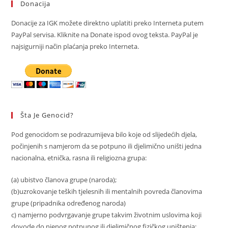
Donacija
Donacije za IGK možete direktno uplatiti preko Interneta putem
PayPal servisa. Kliknite na Donate ispod ovog teksta. PayPal je
najsigurniji način plaćanja preko Interneta.
Šta Je Genocid?
Pod genocidom se podrazumijeva bilo koje od slijedećih djela,
počinjenih s namjerom da se potpuno ili djelimično uništi jedna
nacionalna, etnička, rasna ili religiozna grupa:
(a) ubistvo članova grupe (naroda);
(b)uzrokovanje teških tjelesnih ili mentalnih povreda članovima
grupe (pripadnika određenog naroda)
c) namjerno podvrgavanje grupe takvim životnim uslovima koji
dovode do njenog potpunog ili djelimičnog fizičkog uništenja;