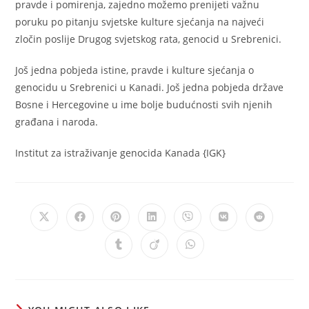
pravde i pomirenja, zajedno možemo prenijeti važnu
poruku po pitanju svjetske kulture sjećanja na najveći
zločin poslije Drugog svjetskog rata, genocid u Srebrenici.
Još jedna pobjeda istine, pravde i kulture sjećanja o
genocidu u Srebrenici u Kanadi. Još jedna pobjeda države
Bosne i Hercegovine u ime bolje budućnosti svih njenih
građana i naroda.
Institut za istraživanje genocida Kanada {IGK}
Opens
Opens
Opens
Opens
Opens
Opens
Opens
in
in
in
in
in
in
in
a
a
a
a
a
a
a
Opens
Opens
Opens
new
new
new
new
new
new
new
in
in
in
window
window
window
window
window
window
window
a
a
a
new
new
new
window
window
window