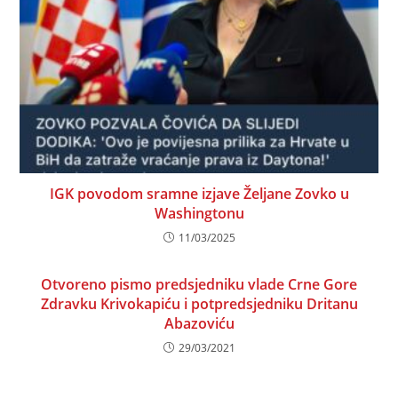
IGK povodom sramne izjave Željane Zovko u
Washingtonu
11/03/2025
Otvoreno pismo predsjedniku vlade Crne Gore
Zdravku Krivokapiću i potpredsjedniku Dritanu
Abazoviću
29/03/2021