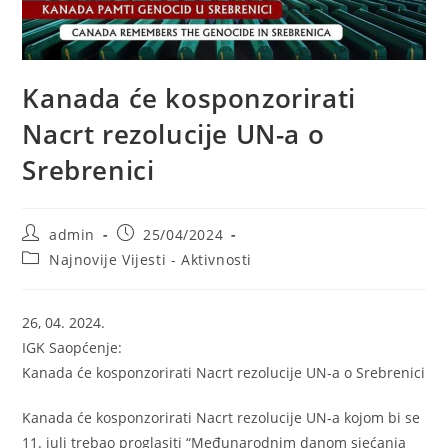
Kanada će kosponzorirati
Nacrt rezolucije UN-a o
Srebrenici
Post
Post
admin
25/04/2024
author:
published:
Post
Najnovije Vijesti - Aktivnosti
category:
26, 04. 2024.
IGK Saopćenje:
Kanada će kosponzorirati Nacrt rezolucije UN-a o Srebrenici
Kanada će kosponzorirati Nacrt rezolucije UN-a kojom bi se
11. juli trebao proglasiti “Međunarodnim danom sjećanja