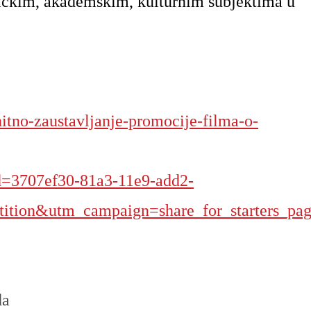
tičkim, akademskim, kulturnim subjektima u
hitno-zaustavljanje-promocije-filma-o-
d=3707ef30-81a3-11e9-add2-
ition&utm_campaign=share_for_starters_pa
ada