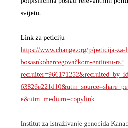
potpisnicima poslati relevantnim poli
svijetu.
Link za peticiju
https://www.change.org/p/peticija-za-
bosasnkohercegovačkom-entitetu-rs?
recruiter=966171252&recruited_by_i
63826e221d10&utm_source=share_pet
e&utm_medium=copylink
Institut za istraživanje genocida Kan