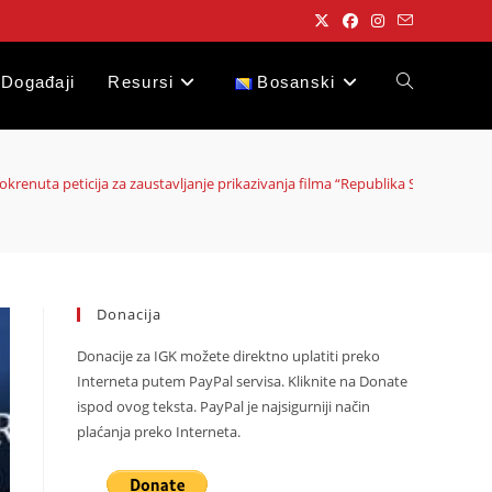
Događaji
Resursi
Bosanski
Toggle
website
okrenuta peticija za zaustavljanje prikazivanja filma “Republika Srpska: B
search
Donacija
Donacije za IGK možete direktno uplatiti preko
Interneta putem PayPal servisa. Kliknite na Donate
ispod ovog teksta. PayPal je najsigurniji način
plaćanja preko Interneta.