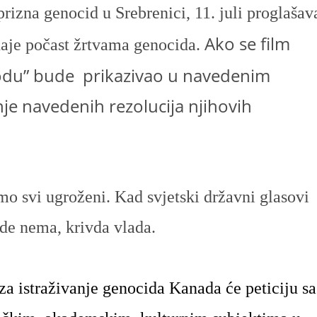
prizna genocid u Srebrenici, 11. juli proglašav
Ako se film
daje počast žrtvama genocida.
bodu” bude prikazivao u navedenim
nje navedenih rezolucija njihovih
mo svi ugroženi. Kad svjetski državni glasovi
de nema, krivda vlada.
 za istraživanje genocida Kanada će peticiju sa