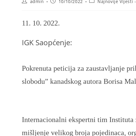
Post
Post
Post
admin
10/10/2022
Najnovije Vijesti 
author:
published:
category:
11. 10. 2022.
IGK Saopćenje:
Pokrenuta peticija za zaustavljanje pr
slobodu” kanadskog autora Borisa Ma
Internacionalni ekspertni tim Institut
mišljenje velikog broja pojedinaca, orga