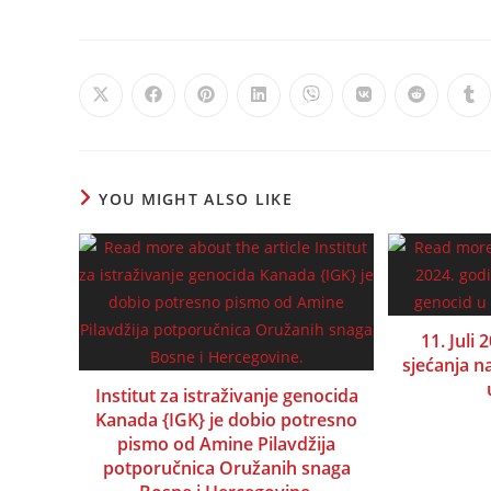
Opens
Opens
Opens
Opens
Opens
Opens
Opens
Op
in
in
in
in
in
in
in
in
a
a
a
a
a
a
a
a
new
new
new
new
new
new
new
ne
window
window
window
window
window
window
window
wi
YOU MIGHT ALSO LIKE
11. Juli
sjećanja n
Institut za istraživanje genocida
Kanada {IGK} je dobio potresno
pismo od Amine Pilavdžija
potporučnica Oružanih snaga