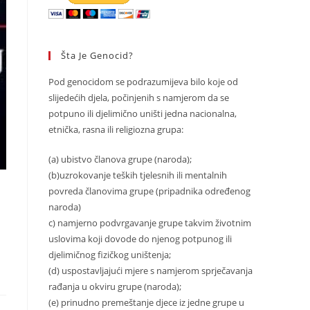
Šta Je Genocid?
Pod genocidom se podrazumijeva bilo koje od
slijedećih djela, počinjenih s namjerom da se
potpuno ili djelimično uništi jedna nacionalna,
etnička, rasna ili religiozna grupa:
(a) ubistvo članova grupe (naroda);
(b)uzrokovanje teških tjelesnih ili mentalnih
povreda članovima grupe (pripadnika određenog
naroda)
c) namjerno podvrgavanje grupe takvim životnim
uslovima koji dovode do njenog potpunog ili
djelimičnog fizičkog uništenja;
(d) uspostavljajući mjere s namjerom sprječavanja
rađanja u okviru grupe (naroda);
(e) prinudno premeštanje djece iz jedne grupe u