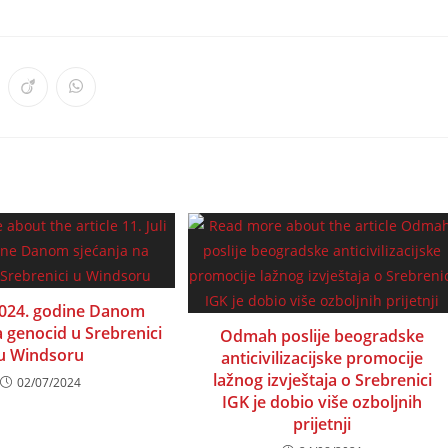
ens
Opens
Opens
in
in
a
a
w
new
new
ndow
window
window
 2024. godine Danom
a genocid u Srebrenici
Odmah poslije beogradske
u Windsoru
anticivilizacijske promocije
lažnog izvještaja o Srebrenici
02/07/2024
IGK je dobio više ozboljnih
prijetnji