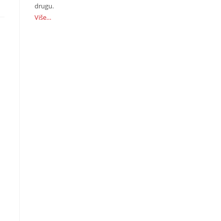
drugu.
Više…
e