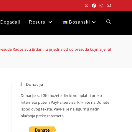
Događaji
Resursi
Bosanski
Toggle
website
resuda Radoslavu Brđaninu je jedna od od presuda kojima je rat u BiH nedvo
search
Donacija
Donacije za IGK možete direktno uplatiti preko
Interneta putem PayPal servisa. Kliknite na Donate
ispod ovog teksta. PayPal je najsigurniji način
plaćanja preko Interneta.