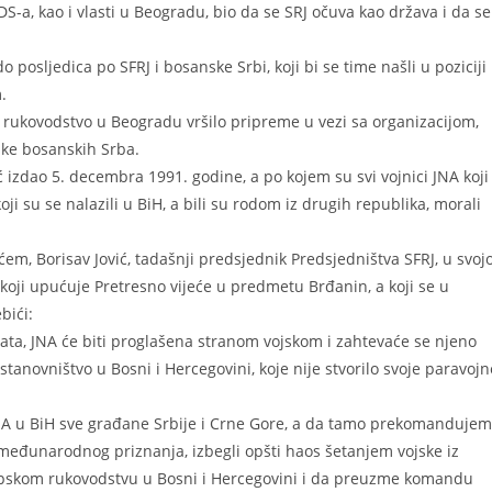
 SDS-a, kao i vlasti u Beogradu, bio da se SRJ očuva kao država i da se
o posljedica po SFRJ i bosanske Srbi, koji bi se time našli u poziciji
.
a, rukovodstvo u Beogradu vršilo pripreme u vezi sa organizacijom,
ske bosanskih Srba.
 izdao 5. decembra 1991. godine, a po kojem su svi vojnici JNA koji
oji su se nalazili u BiH, a bili su rodom iz drugih republika, morali
em, Borisav Jović, tadašnji predsjednik Predsjedništva SFRJ, u svojo
 na koji upućuje Pretresno vijeće u predmetu Brđanin, a koji se u
bići:
a, JNA će biti proglašena stranom vojskom i zahtevaće se njeno
 stanovništvo u Bosni i Hercegovini, koje nije stvorilo svoje paravojn
A u BiH sve građane Srbije i Crne Gore, a da tamo prekomanduje
 međunarodnog priznanja, izbegli opšti haos šetanjem vojske iz
 srpskom rukovodstvu u Bosni i Hercegovini i da preuzme komandu