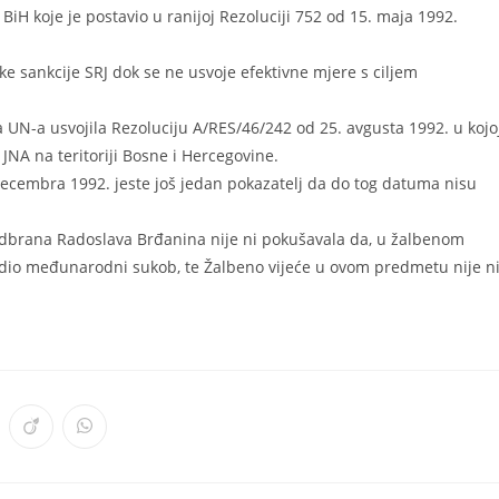
BiH koje je postavio u ranijoj Rezoluciji 752 od 15. maja 1992.
ke sankcije SRJ dok se ne usvoje efektivne mjere s ciljem
na UN-a usvojila Rezoluciju A/RES/46/242 od 25. avgusta 1992. u kojo
JNA na teritoriji Bosne i Hercegovine.
decembra 1992. jeste još jedan pokazatelj da do tog datuma nisu
 odbrana Radoslava Brđanina nije ni pokušavala da, u žalbenom
odio međunarodni sukob, te Žalbeno vijeće u ovom predmetu nije n
ens
Opens
Opens
in
in
a
a
w
new
new
ndow
window
window