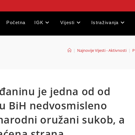
Početna
IGK
Vijesti
Istraživanja
|
Najnovije Vijesti - Aktivnosti
|
P
đaninu je jedna od od
 u BiH nedvosmisleno
narodni oružani sukob, a
aćena strana.