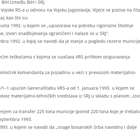
BiH između BiH i SRJ.
 Vojske RS-a u odnosu na Vojsku Jugoslavije, Vijeće se poziva na čit
), kao što su:
gusta 1992. u kojem se „upozorava na potrebu rigorozne štednje
e, izvori snadbijevanja ograničeni i nalaze se u SRJ“.
mbra 1992. u kojoj se navodi da je stanje u pogledu rezervi municij
većim teškoćama s kojima se suočava VRS prilikom osiguravanja
o pomoćnik komandanta za pozadinu u vezi s prevozom materijalno-
 16/1–1 upućen Generalštabu VRS-a od 1. januara 1993. u kojem se
evoz materijalno-tehničkih sredstava iz SRJ u skladu s planom „Izv
enjem za transfer 225 tona municije (pored 220 tona koje je trebalo
 septembra 1993.
1993. u kojem se navodi da „snage bosanskih Srba navodno i dalje