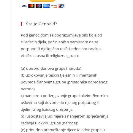
Šta Je Genocid?
Pod genocidom se podrazumijeva bilo koje od
slijedećih djela, počinjenih s namjerom da se
potpuno ili djelimično uništi jedna nacionalna,
etnička, rasna ili religiozna grupa:
(a) ubistvo članova grupe (naroda);
(b)uzrokovanje teških tjelesnih ili mentalnih
povreda članovima grupe (pripadnika određenog
naroda)
c) namjerno podvrgavanje grupe takvim životnim
uslovima koji dovode do njenog potpunog ili
djelimičnog fizičkog uništenja;
(d) uspostavljajući mjere s namjerom sprječavanja
rađanja u okviru grupe (naroda);
(e) prinudno premeštanje djece iz jedne grupe u