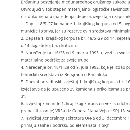
Brđaninu postojanje međunarodnog oružanog sukoba u 
Utvrđujući visok stepen materijalno-logističke zavisnosti
niz dokumenata (naređenja, depeša, izvještaja i zapisnika
1. Dopis 18/5–27 komande 1. krajiškog korpusa od 5. av
municije i goriva, jer su rezerve ovih sredstava minimaln
2. Depeša 1. krajiškog korpusa br. 18/5–29 od 14. septe
u 14. logističkoj bazi kritično.
3. Naređenje br. 16/28 od 9. marta 1993. u vezi sa sve 
materijalne podrške za svoje trupe.
4. Naređenje br. 18/1–28 od 9. jula 1992. koje je izda
tehničkih sredstava iz Beograda u Banjaluku.
5. Dnevni pozadinski izvještaj 1. krajiškog korpusa br.
izvještava da je upućeno 29 kamiona s prikolicama za pr
3“.
6. Izvještaj komande 1. krajiškog korpusa u vezi s odobr
prebaciti kasnije) VRS-u iz Generalštaba Vojske SRJ 13.
7. Izvještaj generalnog sekretara UN-a od 3. decembra 
primaju zalihe i podršku od elemenata iz SRJ“.