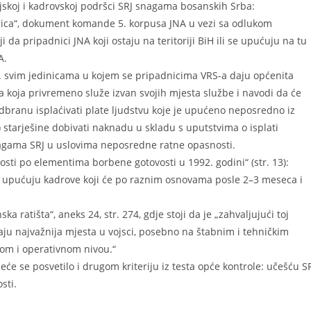
sijskoj i kadrovskoj podršci SRJ snagama bosanskih Srba:
ih lica“, dokument komande 5. korpusa JNA u vezi sa odlukom
 da pripadnici JNA koji ostaju na teritoriji BiH ili se upućuju na tu
A.
2. svim jedinicama u kojem se pripadnicima VRS-a daju općenita
ca koja privremeno služe izvan svojih mjesta službe i navodi da će
branu isplaćivati plate ljudstvu koje je upućeno neposredno iz
 starješine dobivati naknadu u skladu s uputstvima o isplati
agama SRJ u uslovima neposredne ratne opasnosti.
nosti po elementima borbene gotovosti u 1992. godini“ (str. 13):
e upućuju kadrove koji će po raznim osnovama posle 2–3 meseca i
ka ratišta“, aneks 24, str. 274, gdje stoji da je „zahvaljujući toj
avaju najvažnija mjesta u vojsci, posebno na štabnim i tehničkim
škom i operativnom nivou.“
jeće se posvetilo i drugom kriteriju iz testa opće kontrole: učešću S
sti.