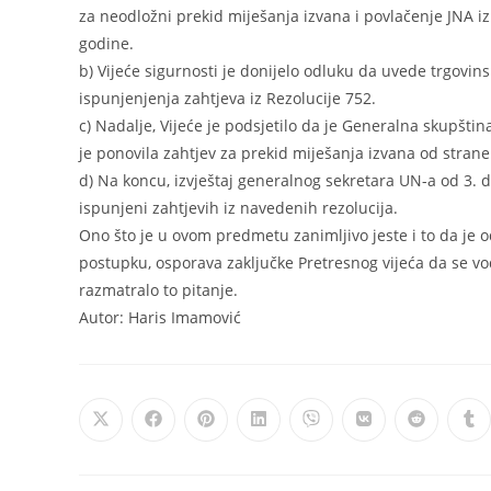
za neodložni prekid miješanja izvana i povlačenje JNA iz 
godine.
b) Vijeće sigurnosti je donijelo odluku da uvede trgovins
ispunjenjenja zahtjeva iz Rezolucije 752.
c) Nadalje, Vijeće je podsjetilo da je Generalna skupšti
je ponovila zahtjev za prekid miješanja izvana od strane 
d) Na koncu, izvještaj generalnog sekretara UN-a od 3. 
ispunjeni zahtjevih iz navedenih rezolucija.
Ono što je u ovom predmetu zanimljivo jeste i to da je
postupku, osporava zaključke Pretresnog vijeća da se v
razmatralo to pitanje.
Autor: Haris Imamović
Opens
Opens
Opens
Opens
Opens
Opens
Opens
Op
in
in
in
in
in
in
in
in
a
a
a
a
a
a
a
a
new
new
new
new
new
new
new
ne
window
window
window
window
window
window
window
wi