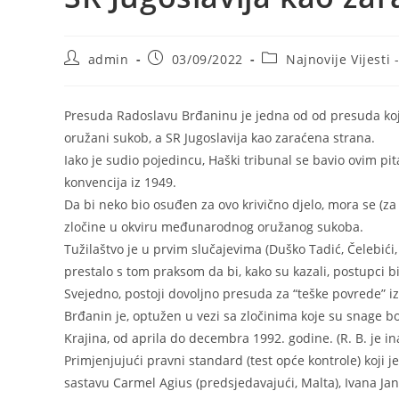
Post
Post
Post
admin
03/09/2022
Najnovije Vijesti 
author:
published:
category:
Presuda Radoslavu Brđaninu je jedna od od presuda koj
oružani sukob, a SR Jugoslavija kao zaraćena strana.
Iako je sudio pojedincu, Haški tribunal se bavio ovim p
konvencija iz 1949.
Da bi neko bio osuđen za ovo krivično djelo, mora se (za r
zločine u okviru međunarodnog oružanog sukoba.
Tužilaštvo je u prvim slučajevima (Duško Tadić, Čelebići, 
prestalo s tom praksom da bi, kako su kazali, postupci bil
Svejedno, postoji dovoljno presuda za “teške povrede” i
Brđanin je, optužen u vezi sa zločinima koje su snage 
Krajina, od aprila do decembra 1992. godine. (R. B. je in
Primjenjujući pravni standard (test opće kontrole) koji j
sastavu Carmel Agius (predsjedavajući, Malta), Ivana Jan