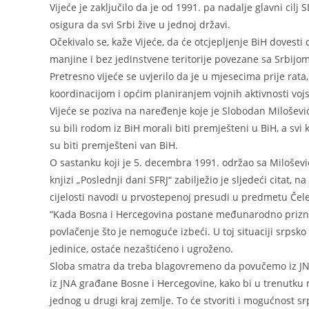
Vijeće je zaključilo da je od 1991. pa nadalje glavni cilj
osigura da svi Srbi žive u jednoj državi.
Očekivalo se, kaže Vijeće, da će otcjepljenje BiH dovesti d
manjine i bez jedinstvene teritorije povezane sa Srbijom
Pretresno vijeće se uvjerilo da je u mjesecima prije rat
koordinacijom i općim planiranjem vojnih aktivnosti voj
Vijeće se poziva na naređenje koje je Slobodan Milošević
su bili rodom iz BiH morali biti premješteni u BiH, a svi k
su biti premješteni van BiH.
O sastanku koji je 5. decembra 1991. održao sa Milošević
knjizi „Poslednji dani SFRJ“ zabilježio je sljedeći citat,
cijelosti navodi u prvostepenoj presudi u predmetu Čele
“Kada Bosna i Hercegovina postane međunarodno priznat
povlačenje što je nemoguće izbeći. U toj situaciji srpsko
jedinice, ostaće nezaštićeno i ugroženo.
Sloba smatra da treba blagovremeno da povučemo iz JN
iz JNA građane Bosne i Hercegovine, kako bi u trenutku
jednog u drugi kraj zemlje. To će stvoriti i mogućnost