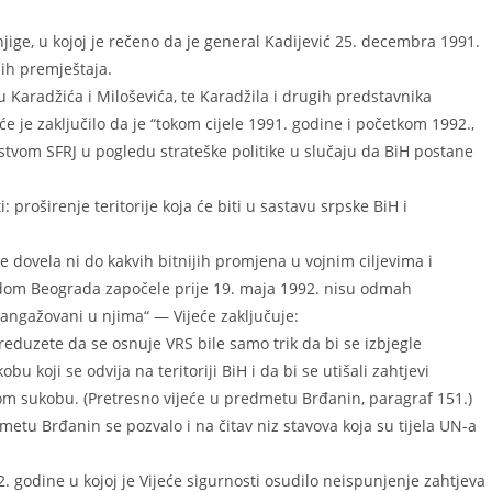
 knjige, u kojoj je rečeno da je general Kadijević 25. decembra 1991.
nih premještaja.
u Karadžića i Miloševića, te Karadžila i drugih predstavnika
e je zaključilo da je “tokom cijele 1991. godine i početkom 1992.,
stvom SFRJ u pogledu strateške politike u slučaju da BiH postane
sti: proširenje teritorije koja će biti u sastavu srpske BiH i
 dovela ni do kakvih bitnijih promjena u vojnim ciljevima i
andom Beograda započele prije 19. maja 1992. nisu odmah
o angažovani u njima“ — Vijeće zaključuje:
reduzete da se osnuje VRS bile samo trik da bi se izbjegle
 koji se odvija na teritoriji BiH i da bi se utišali zahtjevi
 sukobu. (Pretresno vijeće u predmetu Brđanin, paragraf 151.)
etu Brđanin se pozvalo i na čitav niz stavova koja su tijela UN-a
2. godine u kojoj je Vijeće sigurnosti osudilo neispunjenje zahtjeva