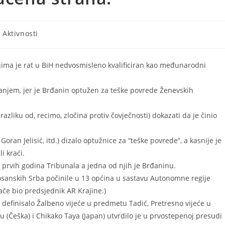
- Aktivnosti
ima je rat u BiH nedvosmisleno kvalificiran kao međunarodni
itanjem, jer je Brđanin optužen za teške povrede Ženevskih
azliku od, recimo, zločina protiv čovječnosti) dokazati da je činio
Goran Jelisić, itd.) dizalo optužnice za “teške povrede”, a kasnije je
i kraći.
z prvih godina Tribunala a jedna od njih je Brđaninu.
bosanskih Srba počinile u 13 općina u sastavu Autonomne regije
ače bio predsjednik AR Krajine.)
e definisalo Žalbeno vijeće u predmetu Tadić, Pretresno vijeće u
u (Češka) i Chikako Taya (Japan) utvrdilo je u prvostepenoj presudi