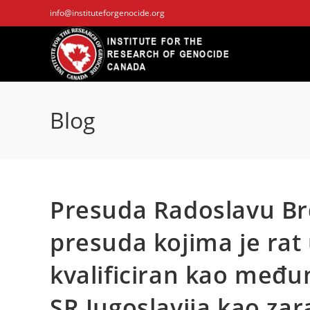
Skip
info@instituteforgenocide.org
to
content
Blog
Presuda Radoslavu Br
presuda kojima je rat
kvalificiran kao među
SR Jugoslavija kao zar