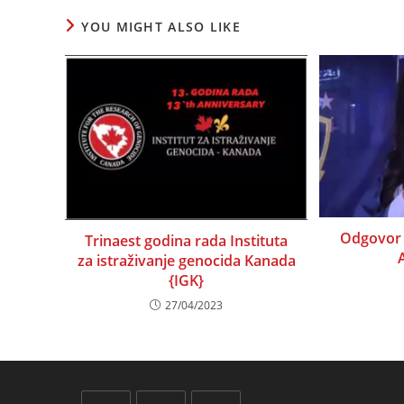
YOU MIGHT ALSO LIKE
Odgovor 
Trinaest godina rada Instituta
za istraživanje genocida Kanada
{IGK}
27/04/2023