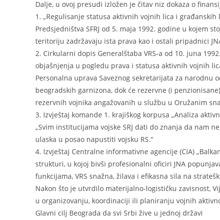
Dalje, u ovoj presudi izložen je čitav niz dokaza o finan
1. „Regulisanje statusa aktivnih vojnih lica i građansk
Predsjedništva SFRJ od 5. maja 1992. godine u kojem stoji
teritoriju zadržavaju ista prava kao i ostali pripadnici JN
2. Cirkularni dopis Generalštaba VRS-a od 10. juna 199
objašnjenja u pogledu prava i statusa aktivnih vojnih li
Personalna uprava Saveznog sekretarijata za narodnu od
beogradskih garnizona, dok će rezervne (i penzionisane)
rezervnih vojnika angažovanih u službu u Oružanim sn
3. Izvještaj komande 1. krajiškog korpusa „Analiza aktiv
„Svim institucijama vojske SRJ dati do znanja da nam n
ulaska u posao napustiti vojsku RS.“
4. Izvještaj Centralne informativne agencije (CIA) „Balkans
strukturi, u kojoj bivši profesionalni oficiri JNA popunj
funkcijama, VRS snažna, žilava i efikasna sila na strate
Nakon što je utvrdilo materijalno-logističku zavisnost, Vi
u organizovanju, koordinaciji ili planiranju vojnih aktivno
Glavni cilj Beograda da svi Srbi žive u jednoj državi