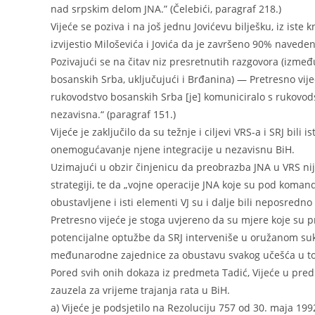
nad srpskim delom JNA.” (Čelebići, paragraf 218.)
Vijeće se poziva i na još jednu Jovićevu bilješku, iz iste
izvijestio Miloševića i Jovića da je završeno 90% navede
Pozivajući se na čitav niz presretnutih razgovora (izmeđ
bosanskih Srba, uključujući i Brđanina) — Pretresno vijeć
rukovodstvo bosanskih Srba [je] komuniciralo s rukovod
nezavisna.“ (paragraf 151.)
Vijeće je zaključilo da su težnje i ciljevi VRS-a i SRJ bili i
onemogućavanje njene integracije u nezavisnu BiH.
Uzimajući u obzir činjenicu da preobrazba JNA u VRS nije
strategiji, te da „vojne operacije JNA koje su pod kom
obustavljene i isti elementi VJ su i dalje bili neposredn
Pretresno vijeće je stoga uvjereno da su mjere koje su p
potencijalne optužbe da SRJ interveniše u oružanom sukobu
međunarodne zajednice za obustavu svakog učešća u tom
Pored svih onih dokaza iz predmeta Tadić, Vijeće u predm
zauzela za vrijeme trajanja rata u BiH.
a) Vijeće je podsjetilo na Rezoluciju 757 od 30. maja 199