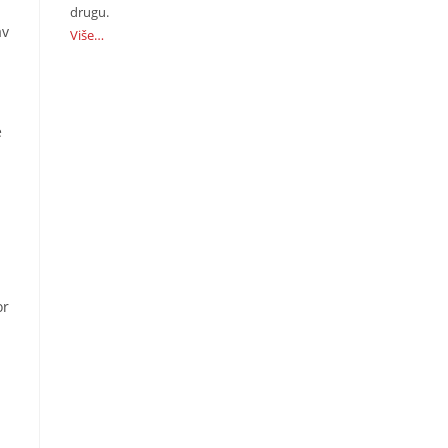
drugu.
av
Više…
e
or