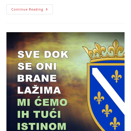
Oni
Continue Reading
Koji
Negiraju
Bosanski
Karakter
Povelje
Kulin
Bana
Negiraju
Historijski
Kontinuitet
Bosanskohercegovačke
Državnosti,