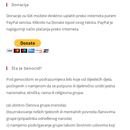
Negira
Donacija
Genocid
U
Srebrenici
Donacije za IGK možete direktno uplatiti preko Interneta putem
PayPal servisa. Kliknite na Donate ispod ovog teksta. PayPal je
najsigurniji način plaćanja preko Interneta.
Šta Je Genocid?
Pod genocidom se podrazumijeva bilo koje od slijedećih djela,
počinjenih s namjerom da se potpuno ili djelimično uništi jedna
nacionalna, etnička, rasna ili religiozna grupa:
(a) ubistvo članova grupe (naroda);
(b)uzrokovanje teških tjelesnih ili mentalnih povreda članovima
grupe (pripadnika određenog naroda)
c) namjerno podvrgavanje grupe takvim životnim uslovima koji