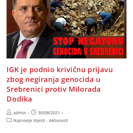
IGK je podnio krivičnu prijavu
zbog negiranja genocida u
Srebrenici protiv Milorada
Dodika
Post
Post
admin
30/08/2021
author:
published:
Post
Najnovije Vijesti - Aktivnosti
category: