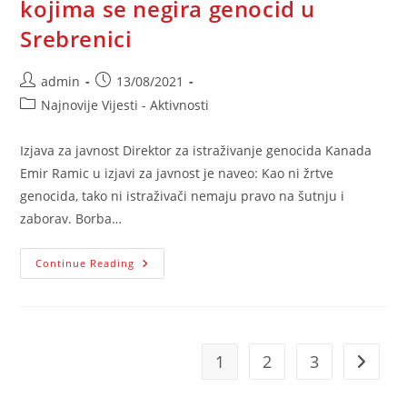
kojima se negira genocid u
Srebrenici
Post
Post
admin
13/08/2021
author:
published:
Post
Najnovije Vijesti - Aktivnosti
category:
Izjava za javnost Direktor za istraživanje genocida Kanada
Emir Ramic u izjavi za javnost je naveo: Kao ni žrtve
genocida, tako ni istraživači nemaju pravo na šutnju i
zaborav. Borba…
Izjava
Continue Reading
Za
Javnost
-
Twitter
I
Google
Uklanjaju
1
2
3
Go to t
Sadržaje
U
Kojima
Se