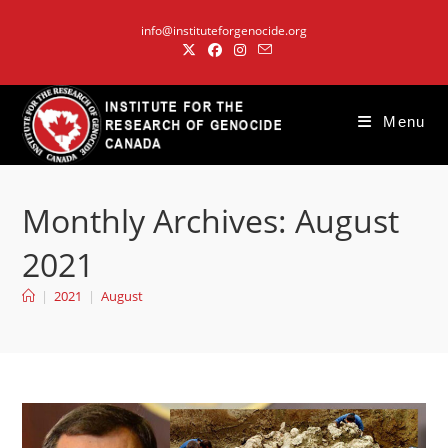
Skip
info@instituteforgenocide.org
to
content
Menu
Monthly Archives: August
2021
|
2021
|
August