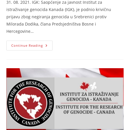
31. 08. 2021. IGK: Saopćenje za javnost Institut za
istraživanje genocida Kanada {IGK}, je podnio krivičnu
prijavu zbog negiranja genocida u Srebrenici protiv
Milorada Dodika, člana Predsjedništva Bosne i
Hercegovine…
IGK
Continue Reading
Je
Podnio
Krivičnu
Prijavu
Zbog
Negiranja
Genocida
U
Srebrenici
Protiv
Milorada
Dodika