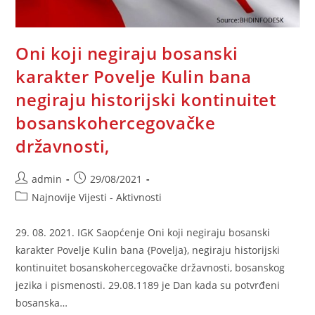
Oni koji negiraju bosanski
karakter Povelje Kulin bana
negiraju historijski kontinuitet
bosanskohercegovačke
državnosti,
Post
Post
admin
29/08/2021
author:
published:
Post
Najnovije Vijesti - Aktivnosti
category:
29. 08. 2021. IGK Saopćenje Oni koji negiraju bosanski
karakter Povelje Kulin bana {Povelja}, negiraju historijski
kontinuitet bosanskohercegovačke državnosti, bosanskog
jezika i pismenosti. 29.08.1189 je Dan kada su potvrđeni
bosanska…