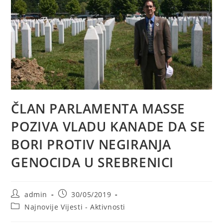
ČLAN PARLAMENTA MASSE
POZIVA VLADU KANADE DA SE
BORI PROTIV NEGIRANJA
GENOCIDA U SREBRENICI
Post
Post
admin
30/05/2019
author:
published:
Post
Najnovije Vijesti - Aktivnosti
category: