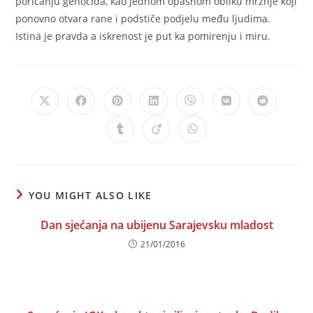
poricanju genocida, kao jednom opasnom obliku mržnje koji
ponovno otvara rane i podstiče podjelu među ljudima.
Istina je pravda a iskrenost je put ka pomirenju i miru.
Opens
Opens
Opens
Opens
Opens
Opens
Opens
in
in
in
in
in
in
in
a
a
a
a
a
a
a
Opens
Opens
Opens
new
new
new
new
new
new
new
in
in
in
window
window
window
window
window
window
window
a
a
a
new
new
new
window
window
window
YOU MIGHT ALSO LIKE
Dan sjećanja na ubijenu Sarajevsku mladost
21/01/2016