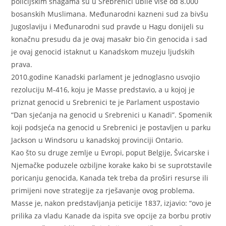
policijskim snagama su u Srebrenici ubile više od 8.000
bosanskih Muslimana. Međunarodni kazneni sud za bivšu
Jugoslaviju i Međunarodni sud pravde u Hagu donijeli su
konačnu presudu da je ovaj masakr bio čin genocida i sad
je ovaj genocid istaknut u Kanadskom muzeju ljudskih
prava.
2010.godine Kanadski parlament je jednoglasno usvojio
rezoluciju M-416, koju je Masse predstavio, a u kojoj je
priznat genocid u Srebrenici te je Parlament uspostavio
“Dan sjećanja na genocid u Srebrenici u Kanadi”. Spomenik
koji podsjeća na genocid u Srebrenici je postavljen u parku
Jackson u Windsoru u kanadskoj provinciji Ontario.
Kao što su druge zemlje u Evropi, poput Belgije, Švicarske i
Njemačke poduzele ozbiljne korake kako bi se suprotstavile
poricanju genocida, Kanada tek treba da proširi resurse ili
primijeni nove strategije za rješavanje ovog problema.
Masse je, nakon predstavljanja peticije 1837, izjavio: “ovo je
prilika za vladu Kanade da ispita sve opcije za borbu protiv