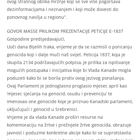
ovog strašnog oblika mržnje koji se sve više pogoršava
dezinformacijama i neznanjem i koji može dovesti do
ponovnog nasilja u regionu”.
GOVOR MASSE PRILIKOM PREZENTACIJE PETICIJE E-1837
Gospodine predsjedavajući,
Uoči dana Bijelih traka, vrijeme je da se razmisli o poricanju
genocida koji i dalje muči naš svijet. Peticija 1837, koja je
skupila 2134 podržavajućih potpisa, je prilika za ispitivanje
mogućih postupaka i inicijativa koje bi Vlada Kanade mogla
poduzeti kako bi se borila protiv ovog jezivog ponašanja.
Ovaj Parlament je jednoglasno proglasio mjesec april kao
‘mjesec sjećanja na genocid, osudu i prevenciju’ te
imenovao one genocide koje je priznao Kanadski parlament,
uključujući i genocid u Srebrenici.
Vrijeme je da vlada Kanade proširi resurse na
komemoraciju na žrtve i preživjele žrtve genocida, obrazuje
javnost i poduzme konkretne akcije kako bi se suprotstavila