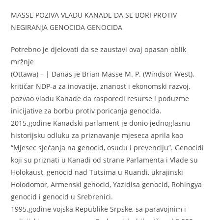
MASSE POZIVA VLADU KANADE DA SE BORI PROTIV
NEGIRANJA GENOCIDA GENOCIDA
Potrebno je djelovati da se zaustavi ovaj opasan oblik
mržnje
(Ottawa) – | Danas je Brian Masse M. P. (Windsor West),
kritičar NDP-a za inovacije, znanost i ekonomski razvoj,
pozvao vladu Kanade da rasporedi resurse i poduzme
inicijative za borbu protiv poricanja genocida.
2015.godine Kanadski parlament je donio jednoglasnu
historijsku odluku za priznavanje mjeseca aprila kao
“Mjesec sjećanja na genocid, osudu i prevenciju”. Genocidi
koji su priznati u Kanadi od strane Parlamenta i Vlade su
Holokaust, genocid nad Tutsima u Ruandi, ukrajinski
Holodomor, Armenski genocid, Yazidisa genocid, Rohingya
genocid i genocid u Srebrenici.
1995.godine vojska Republike Srpske, sa paravojnim i