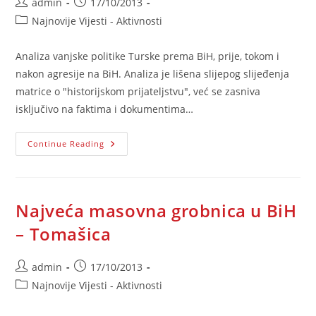
Post
Post
admin
17/10/2013
author:
published:
Post
Najnovije Vijesti - Aktivnosti
category:
Analiza vanjske politike Turske prema BiH, prije, tokom i
nakon agresije na BiH. Analiza je lišena slijepog slijeđenja
matrice o "historijskom prijateljstvu", već se zasniva
isključivo na faktima i dokumentima…
Analiza
Continue Reading
Vanjske
Politike
Turske
Prema
BiH
Najveća masovna grobnica u BiH
– Tomašica
Post
Post
admin
17/10/2013
author:
published:
Post
Najnovije Vijesti - Aktivnosti
category: