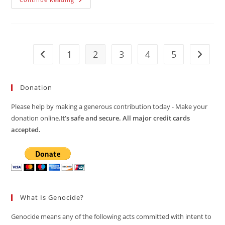
Dodiku
Za
Antibosnatizam
1
2
3
4
5
Go to the previous page
Go to t
Donation
Please help by making a generous contribution today - Make your
donation online.
It’s safe and secure. All major credit cards
accepted.
What Is Genocide?
Genocide means any of the following acts committed with intent to