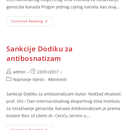
genocida Kanada Progon jednog cijelog naroda, kao onaj…
Od
Continue Reading
S’farada
Do
Bosne
Sankcije Dodiku za
antibosnatizam
Post
Post
admin
23/01/2017
author:
published:
Post
Najnovije Vijesti - Aktivnosti
category:
Sankcije Dodiku za antibosnatizam Autor: Nedžad Ahatović,
prof. OiS i član Internacionalnog ekspertnog tima Instituta
za istraživanje genocida, Kanada Antibosnatizam je prema
bivšem Reis Ul Ulemi dr. Ceriću, termin u…
Sankcije
Continue Reading