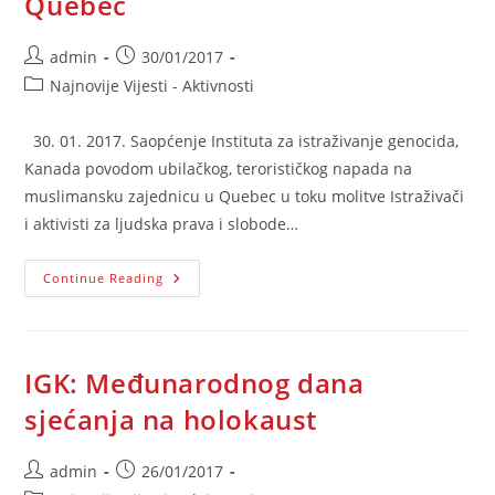
Quebec
Post
Post
admin
30/01/2017
author:
published:
Post
Najnovije Vijesti - Aktivnosti
category:
30. 01. 2017. Saopćenje Instituta za istraživanje genocida,
Kanada povodom ubilačkog, terorističkog napada na
muslimansku zajednicu u Quebec u toku molitve Istraživači
i aktivisti za ljudska prava i slobode…
Povodom
Continue Reading
Terorističkog
Napada
U
Quebec
IGK: Međunarodnog dana
sjećanja na holokaust
Post
Post
admin
26/01/2017
author:
published: