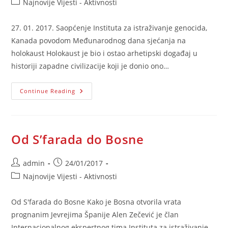
Post
Najnovije Vijesti - Aktivnosti
category:
27. 01. 2017. Saopćenje Instituta za istraživanje genocida,
Kanada povodom Međunarodnog dana sjećanja na
holokaust Holokaust je bio i ostao arhetipski događaj u
historiji zapadne civilizacije koji je donio ono…
IGK:
Continue Reading
Međunarodnog
Dana
Sjećanja
Na
Holokaust
Od S’farada do Bosne
Post
Post
admin
24/01/2017
author:
published:
Post
Najnovije Vijesti - Aktivnosti
category:
Od S'farada do Bosne Kako je Bosna otvorila vrata
prognanim Jevrejima Španije Alen Zečević je član
Internacionalnog ekspertnog tima Instituta za istraživanje