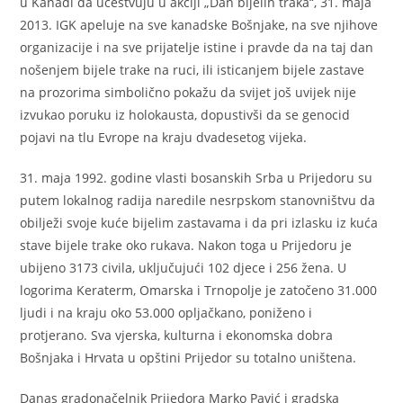
u Kanadi da učestvuju u akciji „Dan bijelih traka“, 31. maja
2013. IGK apeluje na sve kanadske Bošnjake, na sve njihove
organizacije i na sve prijatelje istine i pravde da na taj dan
nošenjem bijele trake na ruci, ili isticanjem bijele zastave
na prozorima simbolično pokažu da svijet još uvijek nije
izvukao poruku iz holokausta, dopustivši da se genocid
pojavi na tlu Evrope na kraju dvadesetog vijeka.
31. maja 1992. godine vlasti bosanskih Srba u Prijedoru su
putem lokalnog radija naredile nesrpskom stanovništvu da
obilježi svoje kuće bijelim zastavama i da pri izlasku iz kuća
stave bijele trake oko rukava. Nakon toga u Prijedoru je
ubijeno 3173 civila, uključujući 102 djece i 256 žena. U
logorima Keraterm, Omarska i Trnopolje je zatočeno 31.000
ljudi i na kraju oko 53.000 opljačkano, poniženo i
protjerano. Sva vjerska, kulturna i ekonomska dobra
Bošnjaka i Hrvata u opštini Prijedor su totalno uništena.
Danas gradonačelnik Prijedora Marko Pavić i gradska