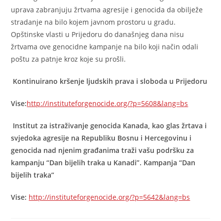
uprava zabranjuju žrtvama agresije i genocida da obilježe
stradanje na bilo kojem javnom prostoru u gradu.
Opštinske vlasti u Prijedoru do današnjeg dana nisu
žrtvama ove genocidne kampanje na bilo koji način odali
poštu za patnje kroz koje su prošli.
Kontinuirano kršenje ljudskih prava i sloboda u Prijedoru
Vise:
http://instituteforgenocide.org/?p=5608&lang=bs
Institut za istraživanje genocida Kanada, kao glas žrtava i
svjedoka agresije na Republiku Bosnu i Hercegovinu i
genocida nad njenim građanima traži vašu podršku za
kampanju “Dan bijelih traka u Kanadi”. Kampanja “Dan
bijelih traka”
Vise:
http://instituteforgenocide.org/?p=5642&lang=bs