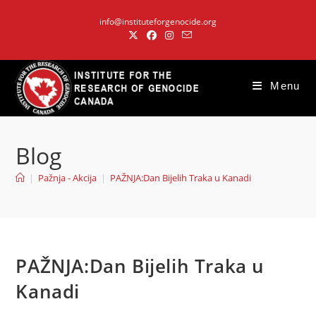
Skip
info@instituteforgenocide.org
to
content
Menu
Blog
|
Pažnja - Akcija
|
PAŽNJA:Dan Bijelih Traka u Kanadi
PAŽNJA:Dan Bijelih Traka u
Kanadi