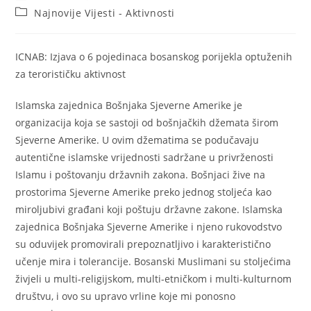
author:
published:
Post
Najnovije Vijesti - Aktivnosti
category:
ICNAB: Izjava o 6 pojedinaca bosanskog porijekla optuženih
za terorističku aktivnost
Islamska zajednica Bošnjaka Sjeverne Amerike je
organizacija koja se sastoji od bošnjačkih džemata širom
Sjeverne Amerike. U ovim džematima se podučavaju
autentične islamske vrijednosti sadržane u privrženosti
Islamu i poštovanju državnih zakona. Bošnjaci žive na
prostorima Sjeverne Amerike preko jednog stoljeća kao
miroljubivi građani koji poštuju državne zakone. Islamska
zajednica Bošnjaka Sjeverne Amerike i njeno rukovodstvo
su oduvijek promovirali prepoznatljivo i karakteristično
učenje mira i tolerancije. Bosanski Muslimani su stoljećima
živjeli u multi-religijskom, multi-etničkom i multi-kulturnom
društvu, i ovo su upravo vrline koje mi ponosno