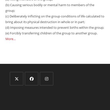
(b) Causing serious bodily or mental harm to members of the
group;
(c) Deliberately inflicting on the group conditions of life calculated to
bring about its physical destruction in whole or in part;
(d) Imposing measures intended to prevent births within the group;
(e) Forcibly transferring children of the group to another group.
More…
Opens
Opens
Opens
in
in
in
a
a
a
new
new
new