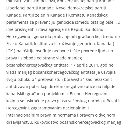
ministru vanjskih poslova, Konzervativnoj partiji Kanade,
Liberlanoj partiji Kanade, Novoj demokratskoj partiji
Kanade, Partiji zelenih Kanade i Komitetu Kanadskog
parlamenta za prevenciju genocida između ostalog piše: „U
ime preživjelih žrtava agresije na Republiku Bosnu i
Hercegovinu i genocida protiv njenih građana koji trenutno
žive u Kanadi, Institut za istraživanje genocida, Kanada {
IGK } najoštrije osuđuje nedavne teške povrede ljudskih
prava i sloboda od strane vlade manjeg
bosanskohercegovačkog entiteta. 17 aprila 2014. godine
vlada manjeg bosanskohercegovačkog entiteta je usvojila
svoju odluku o ” prebivalištu i boravištu ” kao nezakonit
antidržavni potez koji direktno negativno utiće na hiljade
kanadskih građana porijeklom iz Bosne i Hercegovine,
kojima se uskračuje pravo glasa većinskog naroda u Bosni i
Hercegovini, zagarantovanim nacionalnim i
internacionalnim pravnim normama i pravom o dvojnom
državljanstvu. Rukovodstvo bosanskohercegovačkog manjeg