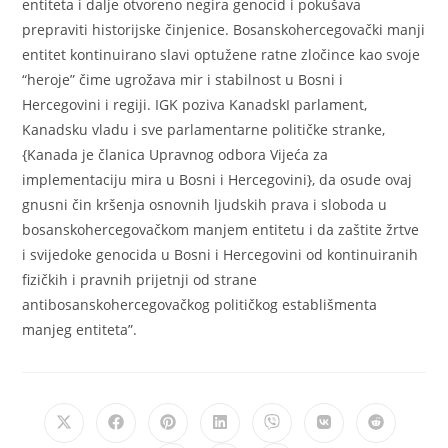
entiteta i dalje otvoreno negira genocid i pokušava
prepraviti historijske činjenice. Bosanskohercegovački manji
entitet kontinuirano slavi optužene ratne zločince kao svoje
“heroje” čime ugrožava mir i stabilnost u Bosni i
Hercegovini i regiji. IGK poziva KanadskI parlament,
Kanadsku vladu i sve parlamentarne političke stranke,
{Kanada je članica Upravnog odbora Vijeća za
implementaciju mira u Bosni i Hercegovini}, da osude ovaj
gnusni čin kršenja osnovnih ljudskih prava i sloboda u
bosanskohercegovačkom manjem entitetu i da zaštite žrtve
i svijedoke genocida u Bosni i Hercegovini od kontinuiranih
fizičkih i pravnih prijetnji od strane
antibosanskohercegovačkog političkog establišmenta
manjeg entiteta”.
Opens
Opens
Opens
Opens
Opens
Opens
Opens
in
in
in
in
in
in
in