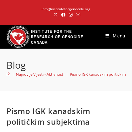
Skip
info@instituteforgenocide.org
to
content
Menu
Blog
|
Najnovije Vijesti - Aktivnosti
|
Pismo IGK kanadskim političkim su
Pismo IGK kanadskim
političkim subjektima