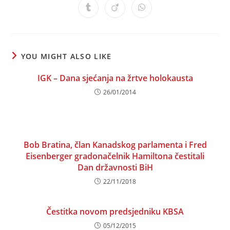
a
a
a
a
a
a
a
Opens
Opens
Opens
new
new
new
new
new
new
new
in
in
in
window
window
window
window
window
window
window
a
a
a
new
new
new
window
window
window
YOU MIGHT ALSO LIKE
IGK – Dana sjećanja na žrtve holokausta
26/01/2014
Bob Bratina, član Kanadskog parlamenta i Fred
Eisenberger gradonačelnik Hamiltona čestitali
Dan državnosti BiH
22/11/2018
Čestitka novom predsjedniku KBSA
05/12/2015