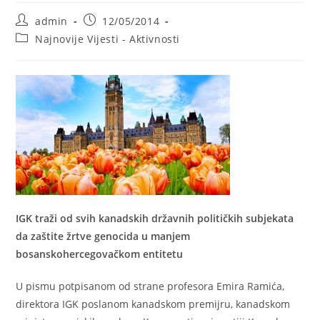
Post
Post
admin
12/05/2014
author:
published:
Post
Najnovije Vijesti - Aktivnosti
category:
IGK traži od svih kanadskih državnih političkih subjekata
da zaštite žrtve genocida u manjem
bosanskohercegovačkom entitetu
U pismu potpisanom od strane profesora Emira Ramića,
direktora IGK poslanom kanadskom premijru, kanadskom