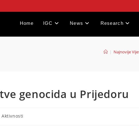
Home
IGC
News
Research
|
Najnovije Vijes
žrtve genocida u Prijedoru
- Aktivnosti