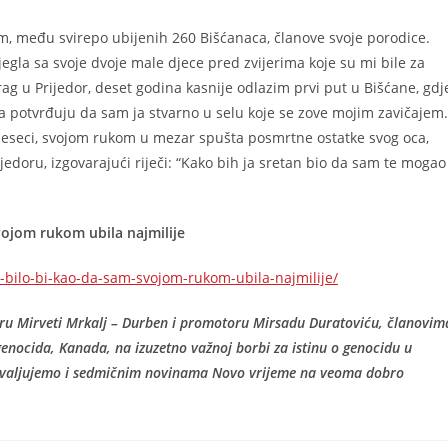
am, među svirepo ubijenih 260 Bišćanaca, članove svoje porodice.
egla sa svoje dvoje male djece pred zvijerima koje su mi bile za
g u Prijedor, deset godina kasnije odlazim prvi put u Bišćane, gdj
 potvrđuju da sam ja stvarno u selu koje se zove mojim zavičajem.
mjeseci, svojom rukom u mezar spušta posmrtne ostatke svog oca,
doru, izgovarajući riječi: “Kako bih ja sretan bio da sam te mogao
vojom rukom ubila najmilije
m-bilo-bi-kao-da-sam-svojom-rukom-ubila-najmilije/
toru Mirveti Mrkalj – Durben i promotoru Mirsadu Duratoviću, članovim
genocida, Kanada, na izuzetno važnoj borbi za istinu o genocidu u
 zahvaljujemo i sedmičnim novinama Novo vrijeme na veoma dobro