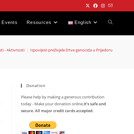
Events
Resources
English
Toggle
website
ti - Aktivnosti
|
Ispovijest preživjele žrtve genocida u Prijedoru
search
Donation
Please help by making a generous contribution
today - Make your donation online.
It’s safe and
secure. All major credit cards accepted.