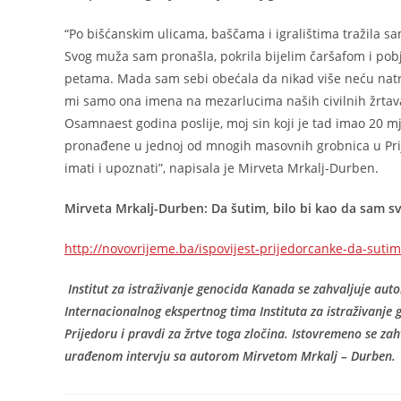
“Po bišćanskim ulicama, baščama i igralištima tražila s
Svog muža sam pronašla, pokrila bijelim čaršafom i pobj
petama. Mada sam sebi obećala da nikad više neću natra
mi samo ona imena na mezarlucima naših civilnih žrtava
Osamnaest godina poslije, moj sin koji je tad imao 20 
pronađene u jednoj od mnogih masovnih grobnica u Prije
imati i upoznati”, napisala je Mirveta Mrkalj-Durben.
Mirveta Mrkalj-Durben: Da šutim, bilo bi kao da sam s
http://novovrijeme.ba/ispovijest-prijedorcanke-da-suti
Institut za istraživanje genocida Kanada se zahvaljuje au
Internacionalnog ekspertnog tima Instituta za istraživanje 
Prijedoru i pravdi za žrtve toga zločina. Istovremeno se
urađenom intervju sa autorom Mirvetom Mrkalj – Durben.