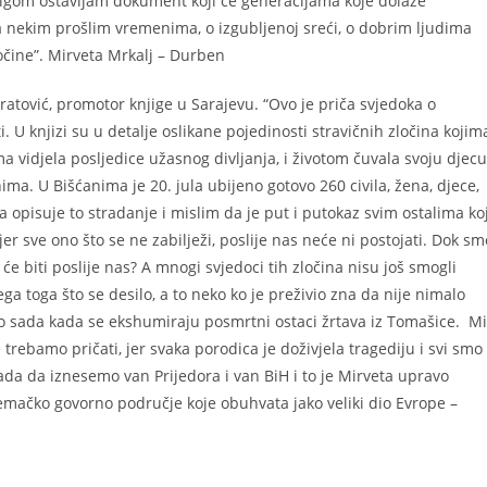
jigom ostavljam dokument koji će generacijama koje dolaze
i za nekim prošlim vremenima, o izgubljenoj sreći, o dobrim ljudima
ločine”. Mirveta Mrkalj – Durben
atović, promotor knjige u Sarajevu. “Ovo je priča svjedoka o
 U knjizi su u detalje oslikane pojedinosti stravičnih zločina kojim
ima vidjela posljedice užasnog divljanja, i životom čuvala svoju djecu
ma. U Bišćanima je 20. jula ubijeno gotovo 260 civila, žena, djece,
ja opisuje to stradanje i mislim da je put i putokaz svim ostalima koj
, jer sve ono što se ne zabilježi, poslije nas neće ni postojati. Dok sm
 će biti poslije nas? A mnogi svjedoci tih zločina nisu još smogli
ega toga što se desilo, a to neko ko je preživio zna da nije nimalo
vo sada kada se ekshumiraju posmrtni ostaci žrtava iz Tomašice. Mi
trebamo pričati, jer svaka porodica je doživjela tragediju i svi smo
sada da iznesemo van Prijedora i van BiH i to je Mirveta upravo
jemačko govorno područje koje obuhvata jako veliki dio Evrope –