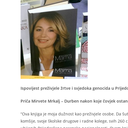
Ispovijest preživjele žrtve i svjedoka genocida u Prije
Priča Mirvete Mrkalj – Durben nakon koje čovjek ostane
“Ova knjiga je moja dužnost kao preživjele osobe. Da šut
komšije, svoje školske drugove i radne kolege, svih 260 ci