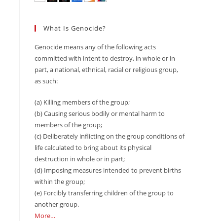
What Is Genocide?
Genocide means any of the following acts
committed with intent to destroy, in whole or in
part, a national, ethnical, racial or religious group,
as such:
(a) Killing members of the group;
(b) Causing serious bodily or mental harm to
members of the group;
(c) Deliberately inflicting on the group conditions of
life calculated to bring about its physical
destruction in whole or in part;
(d) Imposing measures intended to prevent births
within the group;
(e) Forcibly transferring children of the group to
another group.
More…