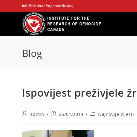
Skip
info@instituteforgenocide.org
to
content
Blog
Ispovijest preživjele 
Post
Post
Post
admin
26/04/2014
Najnovije Vijesti 
author:
published:
category: