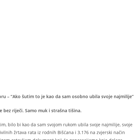
doru – “Ako šutim to je kao da sam osobno ubila svoje najmilije”
 bez riječi. Samo muk i strašna tišina.
im, bilo bi kao da sam svojom rukom ubila svoje najmilije, svoje
vilnih žrtava rata iz rodnih Bišćana i 3.176 na zvjerski način