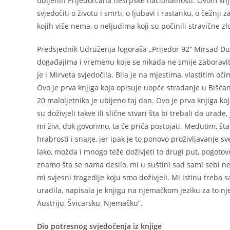
ubijenih Prijedorčana nesrpske nacionalnosti. Ovom kn
svjedočiti o životu i smrti, o ljubavi i rastanku, o čežnj
kojih više nema, o neljudima koji su počinili stravične z
Predsjednik Udruženja logoraša „Prijedor 92“ Mirsad Dur
događajima i vremenu koje se nikada ne smije zaboraviti.
je i Mirveta svjedočila. Bila je na mjestima, vlastitim oč
Ovo je prva knjiga koja opisuje uopće stradanje u Bišćani
20 maloljetnika je ubijeno taj dan. Ovo je prva knjiga ko
su doživjeli takve ili slične stvari šta bi trebali da urade
mi živi, dok govorimo, ta će priča postojati. Međutim, šta
hrabrosti i snage, jer ipak je to ponovo proživljavanje sv
lako, možda i mnogo teže doživjeti to drugi put, pogoto
znamo šta se nama desilo, mi u suštini sad sami sebi ne 
mi svjesni tragedije koju smo doživjeli. Mi istinu treba 
uradila, napisala je knjigu na njemačkom jeziku za to n
Austriju, Švicarsku, Njemačku”.
Dio potresnog svjedočenja iz knjige