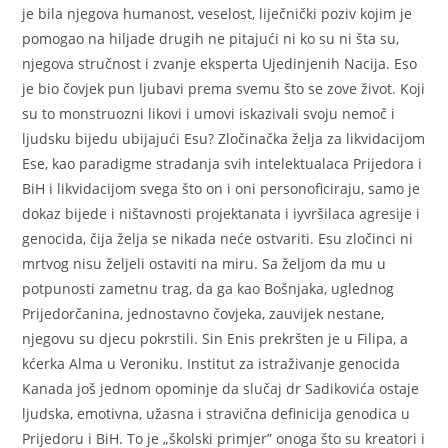
je bila njegova humanost, veselost, liječnički poziv kojim je
pomogao na hiljade drugih ne pitajući ni ko su ni šta su,
njegova stručnost i zvanje eksperta Ujedinjenih Nacija. Eso
je bio čovjek pun ljubavi prema svemu što se zove život. Koji
su to monstruozni likovi i umovi iskazivali svoju nemoč i
ljudsku bijedu ubijajući Esu? Zločinačka želja za likvidacijom
Ese, kao paradigme stradanja svih intelektualaca Prijedora i
BiH i likvidacijom svega što on i oni personoficiraju, samo je
dokaz bijede i ništavnosti projektanata i iyvršilaca agresije i
genocida, čija želja se nikada neće ostvariti. Esu zločinci ni
mrtvog nisu željeli ostaviti na miru. Sa željom da mu u
potpunosti zametnu trag, da ga kao Bošnjaka, uglednog
Prijedorčanina, jednostavno čovjeka, zauvijek nestane,
njegovu su djecu pokrstili. Sin Enis prekršten je u Filipa, a
kćerka Alma u Veroniku. Institut za istraživanje genocida
Kanada još jednom opominje da slučaj dr Sadikovića ostaje
ljudska, emotivna, užasna i stravična definicija genodica u
Prijedoru i BiH. To je „školski primjer” onoga što su kreatori i