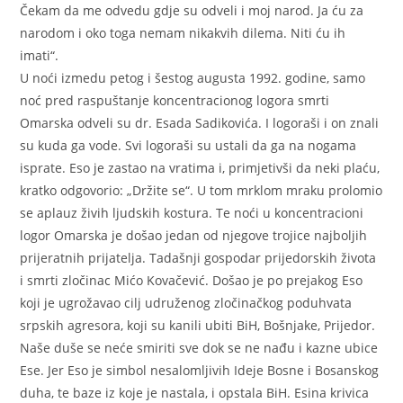
Čekam da me odvedu gdje su odveli i moj narod. Ja ću za
narodom i oko toga nemam nikakvih dilema. Niti ću ih
imati“.
U noći izmedu petog i šestog augusta 1992. godine, samo
noć pred raspuštanje koncentracionog logora smrti
Omarska odveli su dr. Esada Sadikovića. I logoraši i on znali
su kuda ga vode. Svi logoraši su ustali da ga na nogama
isprate. Eso je zastao na vratima i, primjetivši da neki plaću,
kratko odgovorio: „Držite se“. U tom mrklom mraku prolomio
se aplauz živih ljudskih kostura. Te noći u koncentracioni
logor Omarska je došao jedan od njegove trojice najboljih
prijeratnih prijatelja. Tadašnji gospodar prijedorskih života
i smrti zločinac Mićo Kovačević. Došao je po prejakog Eso
koji je ugrožavao cilj udruženog zločinačkog poduhvata
srpskih agresora, koji su kanili ubiti BiH, Bošnjake, Prijedor.
Naše duše se neće smiriti sve dok se ne nađu i kazne ubice
Ese. Jer Eso je simbol nesalomljivih Ideje Bosne i Bosanskog
duha, te baze iz koje je nastala, i opstala BiH. Esina krivica