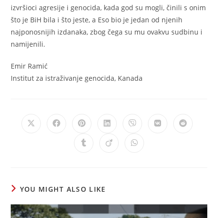
izvršioci agresije i genocida, kada god su mogli, činili s onim
što je BiH bila i što jeste, a Eso bio je jedan od njenih
najponosnijih izdanaka, zbog čega su mu ovakvu sudbinu i
namijenili.
Emir Ramić
Institut za istraživanje genocida, Kanada
Opens
Opens
Opens
Opens
Opens
Opens
Opens
in
in
in
in
in
in
in
a
a
a
a
a
a
a
Opens
Opens
Opens
new
new
new
new
new
new
new
in
in
in
window
window
window
window
window
window
window
a
a
a
new
new
new
window
window
window
YOU MIGHT ALSO LIKE