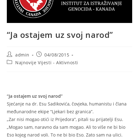
“Ja ostajem uz svoj narod”
Post
Post
admin
04/08/2015
author:
published:
Post
Najnovije Vijesti - Aktivnosti
category:
“Ja ostajem uz svoj narod”
Sjećanje na dr. Esu Sadikovića, čovjeka, humanistu i člana
međunarodne ekipe “Ljekari bez granica”.
„Zar nisi mogao otići iz Prijedora“, pitali su prijatelji Esu.
„Mogao sam, naravno da sam mogao. Ali to više ne bi bio
Eso kojeg narod voli. To ne bi bio Eso. Zato sam na ulici.