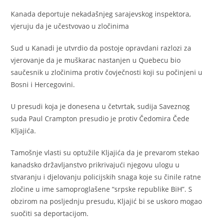
Kanada deportuje nekadašnjeg sarajevskog inspektora,
vjeruju da je učestvovao u zločinima
Sud u Kanadi je utvrdio da postoje opravdani razlozi za
vjerovanje da je muškarac nastanjen u Quebecu bio
saučesnik u zločinima protiv čovječnosti koji su počinjeni u
Bosni i Hercegovini.
U presudi koja je donesena u četvrtak, sudija Saveznog
suda Paul Crampton presudio je protiv Čedomira Čede
Kljajića.
Tamošnje vlasti su optužile Kljajića da je prevarom stekao
kanadsko državljanstvo prikrivajući njegovu ulogu u
stvaranju i djelovanju policijskih snaga koje su činile ratne
zločine u ime samoproglašene “srpske republike BiH”. S
obzirom na posljednju presudu, Kljajić bi se uskoro mogao
suočiti sa deportacijom.