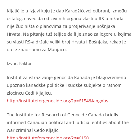
Kljajić je u izjavi koju je dao Karadžićevoj odbrani, između
ostalog, naveo da od civilnih organa vlasti u RS-u nikada
nije čuo ništa o planovima za protjerivanje Bošnjaka i
Hrvata. Na pitanje tužiteljice da li je znao za logore u kojima
su vlasti RS-a držale veliki broj Hrvata i Bošnjaka, rekao je
da je znao samo za Manjaču.
Izvor: Faktor
Institut za istrazivanje genocida Kanada je blagovremeno
upoznao kanadske politicke i sudske subjekte o ratnom
zlocincu Cedi Kljajicu.
http://instituteforgenocide.org/?p=6154&lang=bs
The Institute for Research of Genocide Canada briefly
informed Canadian political and judicial entities about the
war criminal Cedo Kljajic.
http://instituteforgenocide.org/?p=6150