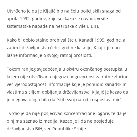
Utvrđeno je da je Kljajić bio na čelu policijskih snaga od
aprila 1992. godine, koje su, kako se navodi, vršile
sistematske napade na nesrpske civile u BiH.
Kako bi dobio stalno prebivalište u Kanadi 1995. godine, a
zatim i državljanstvo četiri godine kasnije, Kljajić je dao
lažne informacije o svojoj ratnoj prošlosti.
Tokom ranijeg svjedočenja u okviru okončanog postupka, u
kojem nije utvrđivana njegova odgovornost za ratne zločine
već vjerodostojnost informacije koje je ponudio kanadskim
vlastima s ciljem dobijanja državljanstva, Kljajić je kazao da
je njegova uloga bila da “štiti svoj narod i uspostavi mir”.
Tvrdio je da nije posjećivao koncentracione logore, te da je
o njima saznao iz medija. Kazao je i da ne posjeduje
državljanstvo BiH, već Republike Srbije.