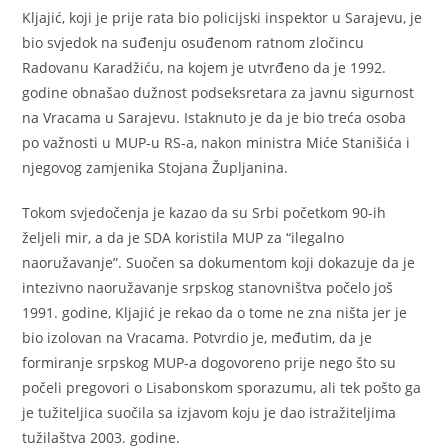
Kljajić, koji je prije rata bio policijski inspektor u Sarajevu, je
bio svjedok na suđenju osuđenom ratnom zločincu
Radovanu Karadžiću, na kojem je utvrđeno da je 1992.
godine obnašao dužnost podseksretara za javnu sigurnost
na Vracama u Sarajevu. Istaknuto je da je bio treća osoba
po važnosti u MUP-u RS-a, nakon ministra Miće Stanišića i
njegovog zamjenika Stojana Župljanina.
Tokom svjedočenja je kazao da su Srbi početkom 90-ih
željeli mir, a da je SDA koristila MUP za “ilegalno
naoružavanje”. Suočen sa dokumentom koji dokazuje da je
intezivno naoružavanje srpskog stanovništva počelo još
1991. godine, Kljajić je rekao da o tome ne zna ništa jer je
bio izolovan na Vracama. Potvrdio je, međutim, da je
formiranje srpskog MUP-a dogovoreno prije nego što su
počeli pregovori o Lisabonskom sporazumu, ali tek pošto ga
je tužiteljica suočila sa izjavom koju je dao istražiteljima
tužilaštva 2003. godine.