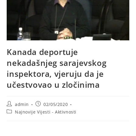
Kanada deportuje
nekadašnjeg sarajevskog
inspektora, vjeruju da je
učestvovao u zločinima
Post
Post
admin
02/05/2020
author:
published:
Post
Najnovije Vijesti - Aktivnosti
category: