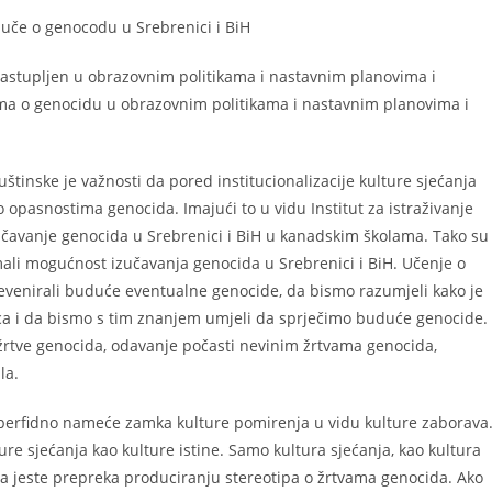
uče o genocodu u Srebrenici i BiH
zastupljen u obrazovnim politikama i nastavnim planovima i
ma o genocidu u obrazovnim politikama i nastavnim planovima i
štinske je važnosti da pored institucionalizacije kulture sjećanja
o opasnostima genocida. Imajući to u vidu Institut za istraživanje
zučavanje genocida u Srebrenici i BiH u kanadskim školama. Tako su
mali mogućnost izučavanja genocida u Srebrenici i BiH. Učenje o
evenirali buduće eventualne genocide, da bismo razumjeli kako je
a i da bismo s tim znanjem umjeli da sprječimo buduće genocide.
 žrtve genocida, odavanje počasti nevinim žrtvama genocida,
la.
 perfidno nameće zamka kulture pomirenja u vidu kulture zaborava
e sjećanja kao kulture istine. Samo kultura sjećanja, kao kultura
ma jeste prepreka produciranju stereotipa o žrtvama genocida. Ako