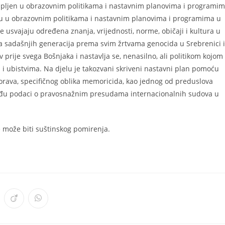
tupljen u obrazovnim politikama i nastavnim planovima i programi
du u obrazovnim politikama i nastavnim planovima i programima u
e usvajaju određena znanja, vrijednosti, norme, običaji i kultura u
eza sadašnjih generacija prema svim žrtvama genocida u Srebrenici i
v prije svega Bošnjaka i nastavlja se, nenasilno, ali politikom kojom
ljem i ubistvima. Na djelu je takozvani skriveni nastavni plan pomoću
aborava, specifičnog oblika memoricida, kao jednog od preduslova
ađu podaci o pravosnažnim presudama internacionalnih sudova u
e može biti suštinskog pomirenja.
ens
Opens
Opens
in
in
a
a
w
new
new