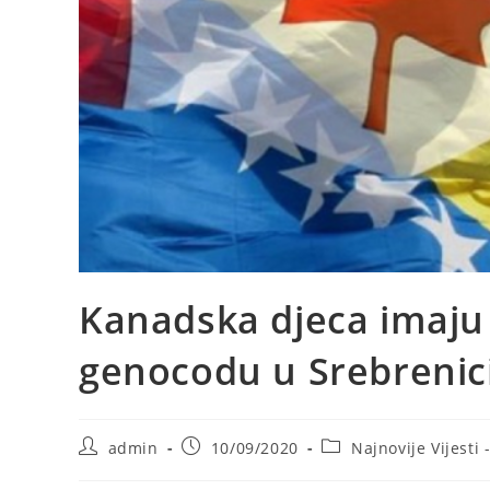
Kanadska djeca imaju
genocodu u Srebrenici
Post
Post
Post
admin
10/09/2020
Najnovije Vijesti 
author:
published:
category: