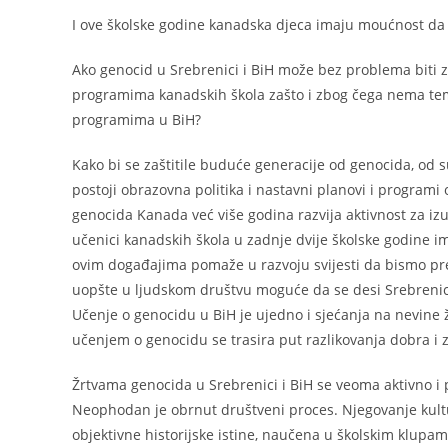
I ove školske godine kanadska djeca imaju moućnost da 
Ako genocid u Srebrenici i BiH može bez problema biti 
programima kanadskih škola zašto i zbog čega nema te
programima u BiH?
Kako bi se zaštitile buduće generacije od genocida, od su
postoji obrazovna politika i nastavni planovi i programi 
genocida Kanada već više godina razvija aktivnost za i
učenici kanadskih škola u zadnje dvije školske godine i
ovim događajima pomaže u razvoju svijesti da bismo pr
uopšte u ljudskom društvu moguće da se desi Srebrenic
Učenje o genocidu u BiH je ujedno i sjećanja na nevine
učenjem o genocidu se trasira put razlikovanja dobra i z
Žrtvama genocida u Srebrenici i BiH se veoma aktivno i
Neophodan je obrnut društveni proces. Njegovanje kultur
objektivne historijske istine, naučena u školskim klupa