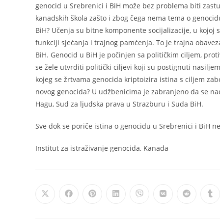
genocid u Srebrenici i BiH može bez problema biti zas
kanadskih škola zašto i zbog čega nema tema o genoci
BiH? Učenja su bitne komponente socijalizacije, u kojoj s
funkciji sjećanja i trajnog pamćenja. To je trajna obav
BiH. Genocid u BiH je počinjen sa političkim ciljem, proti
se žele utvrditi politički ciljevi koji su postignuti nasi
kojeg se žrtvama genocida kriptoizira istina s ciljem z
novog genocida? U udžbenicima je zabranjeno da se n
Hagu, Sud za ljudska prava u Strazburu i Suda BiH.
Sve dok se poriče istina o genocidu u Srebrenici i BiH n
Institut za istraživanje genocida, Kanada
Opens
Opens
Opens
Opens
Opens
Opens
Opens
Op
in
in
in
in
in
in
in
in
a
a
a
a
a
a
a
a
new
new
new
new
new
new
new
ne