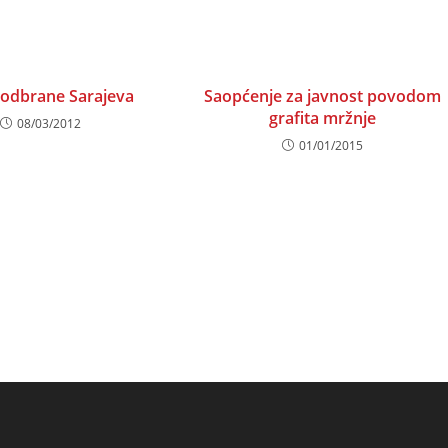
ndow
window
window
 odbrane Sarajeva
Saopćenje za javnost povodom
grafita mržnje
08/03/2012
01/01/2015