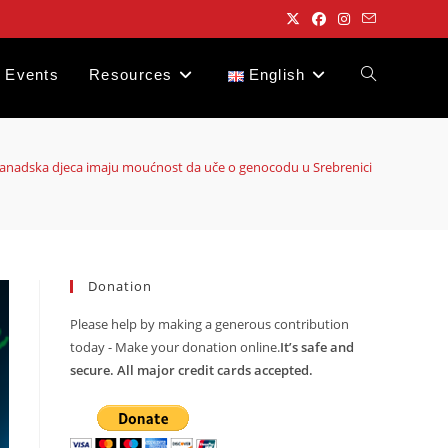
Events
Resources
English
Toggle
website
anadska djeca imaju moućnost da uče o genocodu u Srebrenici i BiH
search
Donation
Please help by making a generous contribution
today - Make your donation online.
It’s safe and
secure. All major credit cards accepted.