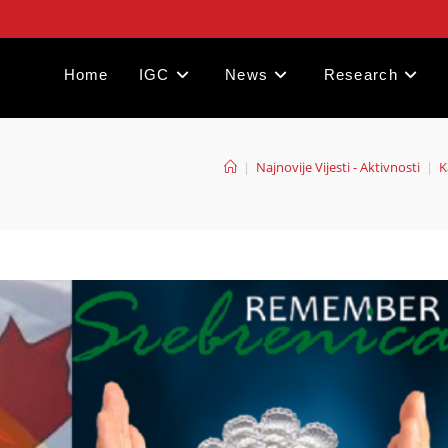
Home
IGC
News
Research
|
Najnovije Vijesti - Aktivnosti
|
K