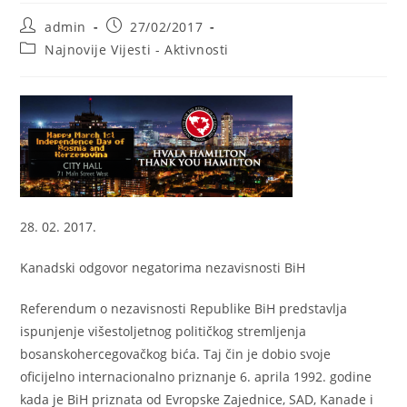
Post
Post
admin
27/02/2017
author:
published:
Post
Najnovije Vijesti - Aktivnosti
category:
28. 02. 2017.
Kanadski odgovor negatorima nezavisnosti BiH
Referendum o nezavisnosti Republike BiH predstavlja
ispunjenje višestoljetnog političkog stremljenja
bosanskohercegovačkog bića. Taj čin je dobio svoje
oficijelno internacionalno priznanje 6. aprila 1992. godine
kada je BiH priznata od Evropske Zajednice, SAD, Kanade i