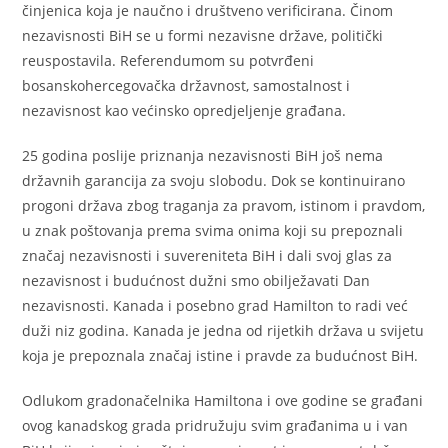
činjenica koja je naučno i društveno verificirana. Činom
nezavisnosti BiH se u formi nezavisne države, politički
reuspostavila. Referendumom su potvrđeni
bosanskohercegovačka državnost, samostalnost i
nezavisnost kao većinsko opredjeljenje građana.
25 godina poslije priznanja nezavisnosti BiH još nema
državnih garancija za svoju slobodu. Dok se kontinuirano
progoni država zbog traganja za pravom, istinom i pravdom,
u znak poštovanja prema svima onima koji su prepoznali
značaj nezavisnosti i suvereniteta BiH i dali svoj glas za
nezavisnost i budućnost dužni smo obilježavati Dan
nezavisnosti. Kanada i posebno grad Hamilton to radi već
duži niz godina. Kanada je jedna od rijetkih država u svijetu
koja je prepoznala značaj istine i pravde za budućnost BiH.
Odlukom gradonačelnika Hamiltona i ove godine se građani
ovog kanadskog grada pridružuju svim građanima u i van