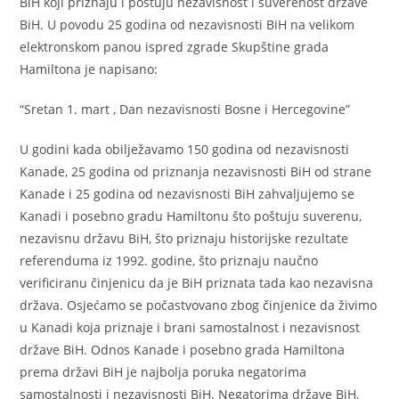
BiH koji priznaju i poštuju nezavisnost i suverenost države
BiH. U povodu 25 godina od nezavisnosti BiH na velikom
elektronskom panou ispred zgrade Skupštine grada
Hamiltona je napisano:
“Sretan 1. mart , Dan nezavisnosti Bosne i Hercegovine”
U godini kada obilježavamo 150 godina od nezavisnosti
Kanade, 25 godina od priznanja nezavisnosti BiH od strane
Kanade i 25 godina od nezavisnosti BiH zahvaljujemo se
Kanadi i posebno gradu Hamiltonu što poštuju suverenu,
nezavisnu državu BiH, što priznaju historijske rezultate
referenduma iz 1992. godine, što priznaju naučno
verificiranu činjenicu da je BiH priznata tada kao nezavisna
država. Osjećamo se počastvovano zbog činjenice da živimo
u Kanadi koja priznaje i brani samostalnost i nezavisnost
države BiH. Odnos Kanade i posebno grada Hamiltona
prema državi BiH je najbolja poruka negatorima
samostalnosti i nezavisnosti BiH. Negatorima države BiH,