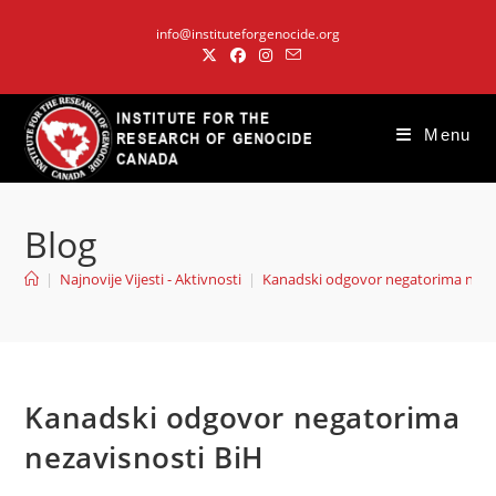
Skip
info@instituteforgenocide.org
to
content
Menu
Blog
|
Najnovije Vijesti - Aktivnosti
|
Kanadski odgovor negatorima neza
Kanadski odgovor negatorima
nezavisnosti BiH