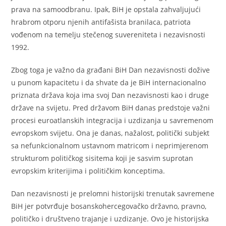
prava na samoodbranu. Ipak, BiH je opstala zahvaljujući
hrabrom otporu njenih antifašista branilaca, patriota
vođenom na temelju stečenog suvereniteta i nezavisnosti
1992.
Zbog toga je važno da građani BiH Dan nezavisnosti dožive
u punom kapacitetu i da shvate da je BiH internacionalno
priznata država koja ima svoj Dan nezavisnosti kao i druge
države na svijetu. Pred državom BiH danas predstoje važni
procesi euroatlanskih integracija i uzdizanja u savremenom
evropskom svijetu. Ona je danas, nažalost, politički subjekt
sa nefunkcionalnom ustavnom matricom i neprimjerenom
strukturom političkog sisitema koji je sasvim suprotan
evropskim kriterijima i političkim konceptima.
Dan nezavisnosti je prelomni historijski trenutak savremene
BiH jer potvrđuje bosanskohercegovačko državno, pravno,
političko i društveno trajanje i uzdizanje. Ovo je historijska