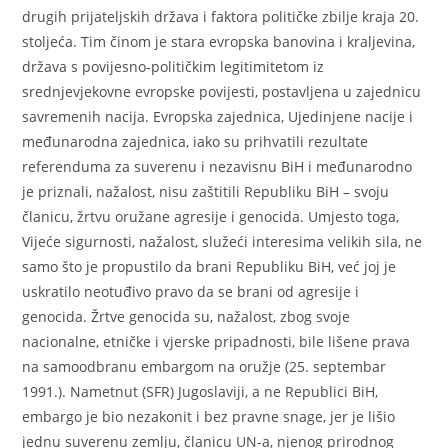
drugih prijateljskih država i faktora političke zbilje kraja 20.
stoljeća. Tim činom je stara evropska banovina i kraljevina,
država s povijesno-političkim legitimitetom iz
srednjevjekovne evropske povijesti, postavljena u zajednicu
savremenih nacija. Evropska zajednica, Ujedinjene nacije i
međunarodna zajednica, iako su prihvatili rezultate
referenduma za suverenu i nezavisnu BiH i međunarodno
je priznali, nažalost, nisu zaštitili Republiku BiH – svoju
članicu, žrtvu oružane agresije i genocida. Umjesto toga,
Vijeće sigurnosti, nažalost, služeći interesima velikih sila, ne
samo što je propustilo da brani Republiku BiH, već joj je
uskratilo neotuđivo pravo da se brani od agresije i
genocida. Žrtve genocida su, nažalost, zbog svoje
nacionalne, etničke i vjerske pripadnosti, bile lišene prava
na samoodbranu embargom na oružje (25. septembar
1991.). Nametnut (SFR) Jugoslaviji, a ne Republici BiH,
embargo je bio nezakonit i bez pravne snage, jer je lišio
jednu suverenu zemlju, članicu UN-a, njenog prirodnog