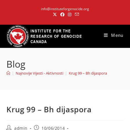
Skip
info@instituteforgenocide.org
to
content
Menu
Blog
|
Najnovije Vijesti - Aktivnosti
|
Krug 99 – Bh dijaspora
Krug 99 – Bh dijaspora
Post
Post
admin
10/06/2014