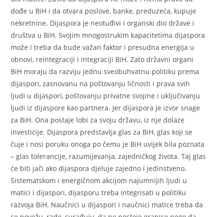
dođe u BiH i da otvara poslove, banke, preduzeća, kupuje
nekretnine. Dijaspora je neotuđivi i organski dio države i
društva u BiH. Svojim mnogostrukim kapacitetima dijaspora
može i treba da bude važan faktor i presudna energija u
obnovi, reintegraciji i integraciji BiH. Zato državni organi
BiH moraju da razviju jednu sveobuhvatnu politiku prema
dijaspori, zasnovanu na poštovanju ličnosti i prava svih
ljudi u dijaspori, poštovanju privatne svojine i uključivanju
ljudi iz dijaspore kao partnera. Jer dijaspora je izvor snage
za BiH. Ona postaje lobi za svoju državu, iz nje dolaze
investicije. Dijaspora predstavlja glas za BiH, glas koji se
čuje i nosi poruku onoga po čemu je BiH uvijek bila poznata
– glas tolerancije, razumijevanja, zajedničkog života. Taj glas
će biti jači ako dijaspora djeluje zajedno i jedinstveno.
Sistematskom i energičnom akcijom najumnijih ljudi u
matici i dijaspori, dijasporu treba integrisati u politiku
razvoja BiH. Naučnici u dijaspori i naučnici matice treba da
se povežu, rade, surađuju, da ne postoje granice nego da