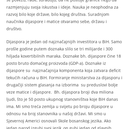
razmjenjuju svoja iskustva i ideje. Nauka je neophodna za
razvoj bilo koje države, bilo kojeg društva. Suradnjom
naučnika dijaspore i matice otvaramo sebe, državu i
društvo.
Dijaspora je jedan od najznačajnijih investitora u BiH. Samo
prošle godine putem doznaka slilo se tri milijarde i 300
hiljada kovertibilnih maraka. Doznake bh. dijaspore čine 18
posto bruto domaćeg proizvoda (GDP-a). Doznake iz
dijaspore su najznačajnija komponenta koja zatvara deficit
tekućih računa u BiH. Formiranje ministarstva za dijasporu i
drugačiji sistem glasanja na izborima su preduslovi bolje
veze matice i dijaspore. Bh. dijaspora broji dva miliona
ljudi, što je 50 posto ukupnog stanovništva koje BiH danas
ima. Mi smo treća zemlja u svijetu po broju dijaspore u
odnosu na broj stanovnika u našoj državi. Mi smo u
Sjevernoj Americi osnovali škole bosanskog jezika. Ako
jedan narod izgubi svoj jezik, on gubi jedan od glavnih