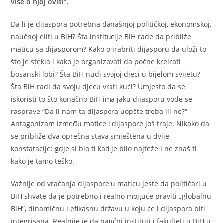
više o njoj ovisi”.
Da li je dijaspora potrebna današnjoj političkoj, ekonomskoj,
naučnoj eliti u BiH? Šta institucije BiH rade da približe
maticu sa dijasporom? Kako ohrabriti dijasporu da uloži to
što je stekla i kako je organizovati da počne kreirati
bosanski lobi? Šta BiH nudi svojoj djeci u bijelom svijetu?
Šta BiH radi da svoju djecu vrati kući? Umjesto da se
iskoristi to što konačno BiH ima jaku dijasporu vode se
rasprave “Da li nam ta dijaspora uopšte treba ili ne?”
Antagonizam između matice i dijaspore još traje. Nikako da
se približe dva oprečna stava smještena u dvije
konstatacije: gdje si bio ti kad je bilo najteže i ne znaš ti
kako je tamo teško.
Važnije od vraćanja dijaspore u maticu jeste da političari u
BiH shvate da je potrebno i realno moguće praviti „globalnu
BiH”, dinamičnu i efikasnu državu u koju će i dijaspora biti
integrisana. Realnije je da naučni instituti i fakulteti u BiH u