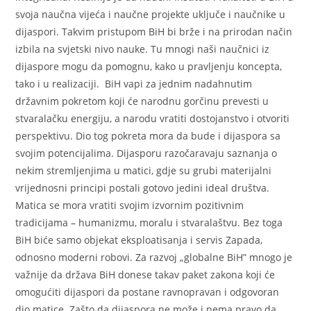
svoja naučna vijeća i naučne projekte uključe i naučnike u
dijaspori. Takvim pristupom BiH bi brže i na prirodan način
izbila na svjetski nivo nauke. Tu mnogi naši naučnici iz
dijaspore mogu da pomognu, kako u pravljenju koncepta,
tako i u realizaciji. BiH vapi za jednim nadahnutim
državnim pokretom koji će narodnu gorčinu prevesti u
stvaralačku energiju, a narodu vratiti dostojanstvo i otvoriti
perspektivu. Dio tog pokreta mora da bude i dijaspora sa
svojim potencijalima. Dijasporu razočaravaju saznanja o
nekim stremljenjima u matici, gdje su grubi materijalni
vrijednosni principi postali gotovo jedini ideal društva.
Matica se mora vratiti svojim izvornim pozitivnim
tradicijama – humanizmu, moralu i stvaralaštvu. Bez toga
BiH biće samo objekat eksploatisanja i servis Zapada,
odnosno moderni robovi. Za razvoj „globalne BiH” mnogo je
važnije da država BiH donese takav paket zakona koji će
omogućiti dijaspori da postane ravnopravan i odgovoran
dio matice. Zašto da dijaspora ne može i nema pravo da