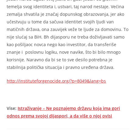
temelja svog identiteta i, ustvari, taj narod nestaje. Većina
zemalja shvatila je značaj dopunskog obrazovanja, jer ako
učestvuju u tome da sačuva identitet svojih ljudi van
matičnih država, ona zauvijek veže te ljude za domovinu. To
nije slućaj sa BiH. Bh dijasporu ne treba doživljavati samo
kao pošiljaoc novca nego kao investitor, da transferiše
znanje i poslovnu logiku, nove navike, što bi bilo mnogo
korisnije. Naravno da bi se to sve desilo potrebna je
stabilnija politička situacija i pravno uređena država.
http://instituteforgenocide.org/?p=8049&lang=bs
Vise:
Istraživanje – Ne poznajemo državu koja ima gori
odnos prema svojoj dijaspori, a da više o njoj ovisi