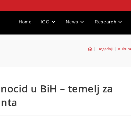
Home
IGC
News
Research
|
Događaji
|
Kultura
nocid u BiH – temelj za
anta