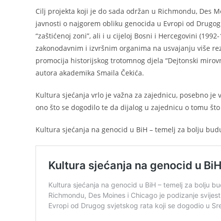
Cilj projekta koji je do sada održan u Richmondu, Des Mo
javnosti o najgorem obliku genocida u Evropi od Drugog s
“zaštićenoj zoni”, ali i u cijeloj Bosni i Hercegovini (199
zakonodavnim i izvršnim organima na usvajanju više rezol
promocija historijskog trotomnog djela “Dejtonski mirovn
autora akademika Smaila Čekića.
Kultura sjećanja vrlo je važna za zajednicu, posebno je
ono što se dogodilo te da dijalog u zajednicu o tomu što
Kultura sjećanja na genocid u BiH – temelj za bolju bu