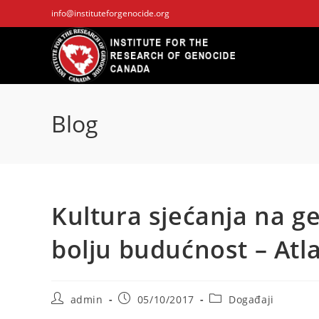
Skip
info@instituteforgenocide.org
to
content
Blog
Kultura sjećanja na ge
bolju budućnost – Atl
Post
Post
Post
admin
05/10/2017
Događaji
author:
published:
category: