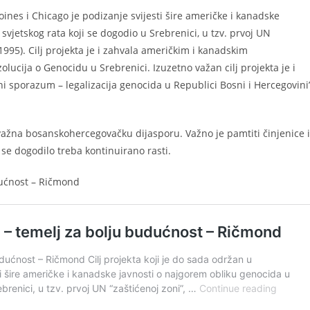
ines i Chicago je podizanje svijesti šire američke i kanadske
vjetskog rata koji se dogodio u Srebrenici, u tzv. prvoj UN
2-1995). Cilj projekta je i zahvala američkim i kanadskim
ucija o Genocidu u Srebrenici. Izuzetno važan cilj projekta je i
i sporazum – legalizacija genocida u Republici Bosni i Hercegovini”
 važna bosanskohercegovačku dijasporu. Važno je pamtiti činjenice i
 se dogodilo treba kontinuirano rasti.
dućnost – Ričmond