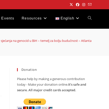
Events
Resources
English
Toggle
website
 sjećanja na genocid u BiH – temelj za bolju budućnost – Atlanta
search
Donation
Please help by making a generous contribution
today - Make your donation online.
It’s safe and
secure. All major credit cards accepted.