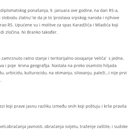
nediplomatskog ponašanja, 9. januara ove godine, na dan RS-a,
 i slobodu zlatnu’ te da je to ‘proslava srpskog naroda i njihove
varao RS. Upućene su i molitve za spas Karadžića i Mladića koji
di zločina. Ni Branko također.
zamrznuto ratno stanje i teritorijalno osvajanje ‘veliča’ s jedne,
ava i poje krvna geografija. Nastala na preko osamsto hiljada
u, urbicidu, kulturocidu, na otimanju, silovanju, paleži…I nije prvi
.
ezi koji prave jasnu razliku između onih koji poštuju i krše pravila
li,obraćanja javnosti, obraćanja svijetu, traženje zaštite, i sudske