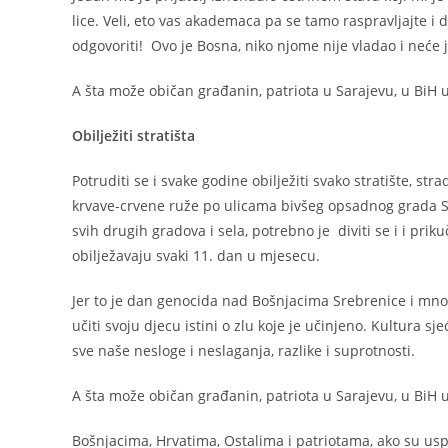
lice. Veli, eto vas akademaca pa se tamo raspravljajte i
odgovoriti! Ovo je Bosna, niko njome nije vladao i neće j
A šta može običan građanin, patriota u Sarajevu, u BiH u
Obilježiti stratišta
Potruditi se i svake godine obilježiti svako stratište, str
krvave-crvene ruže po ulicama bivšeg opsadnog grada Sar
svih drugih gradova i sela, potrebno je diviti se i i pri
obilježavaju svaki 11. dan u mjesecu.
Jer to je dan genocida nad Bošnjacima Srebrenice i mnog
učiti svoju djecu istini o zlu koje je učinjeno. Kultura s
sve naše nesloge i neslaganja, razlike i suprotnosti.
A šta može običan građanin, patriota u Sarajevu, u BiH u
Bošnjacima, Hrvatima, Ostalima i patriotama, ako su usp