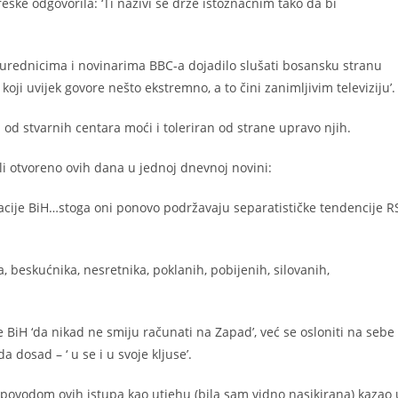
eške odgovorila: ‘Ti nazivi se drže istoznačnim tako da bi
je ‘urednicima i novinarima BBC-a dojadilo slušati bosansku stranu
koji uvijek govore nešto ekstremno, a to čini zanimljivim televiziju’.
 od stvarnih centara moći i toleriran od strane upravo njih.
eli otvoreno ovih dana u jednoj dnevnoj novini:
cije BiH…stoga oni ponovo podržavaju separatističke tendencije R
, beskućnika, nesretnika, poklanih, pobijenih, silovanih,
BiH ‘da nikad ne smiju računati na Zapad’, već se osloniti na sebe 
 dosad – ‘ u se i u svoje kljuse’.
e povodom ovih istupa kao utjehu (bila sam vidno nasikirana) kazao 