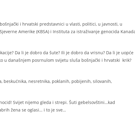
jački i hrvatski predstavnici u vlasti, politici, u javnosti, u
everne Amerike (KBSA) i Instituta za istraživanje genocida Kanad
kacije? Da li je dobro da šute? Ili je dobro da vrisnu? Da li je uopće
ko u današnjem posrnulom svijetu sluša bošnjački i hrvatski krik?
, beskućnika, nesretnika, poklanih, pobijenih, silovanih,
enocid!
Svijet nijemo gleda i strepi. Šuti gebelsovštini…kad
brih žena se oglasi… i to je sve…