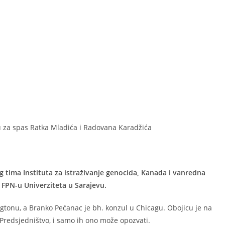
vu za spas Ratka Mladića i Radovana Karadžića
g tima Instituta za istraživanje genocida, Kanada i vanredna
 FPN-u Univerziteta u Sarajevu.
tonu, a Branko Pećanac je bh. konzul u Chicagu. Obojicu je na
Predsjedništvo, i samo ih ono može opozvati.