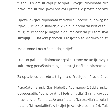
tužbe. U ovom slučaju je to opoziv dvojici diplomata, d
pravilima službe. Javni poslovi i profesije prosto podra
Opoziv dvojice diplomata zatražili su očevici njihovog 
izjavljujući da je stvaranje RS-a bila borba ‘za krst časni
religije’. Pećanac je naglasio da ima čast da je i sam st
sužnjuju u Haškom pritvoru.
Prosječan se Marinko ne sti
Ma o kome i ma o čemu da je riječ.
Ukoliko pak, bh. diplomate srpske strane ne umiju svoju
kulturnog ponašanja (stoga i postoji Bečka diplomatska k
Za opoziv su potrebna tri glasa u Predsjedništvu države 
Pogađate – srpski član Nebojša Radmanović, štiti srpske
devedesetih. ‘Jedna bratija i jedna nacija’. Za nju kao z
pravila igre. Za nju važe ona ‘palanačka pravila’ na koja
palanački mentalitet’. A i svijet je sve više palanački. Ta