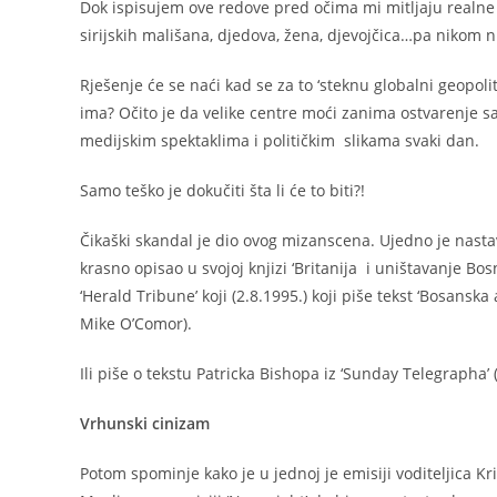
Dok ispisujem ove redove pred očima mi mitljaju realne 
sirijskih mališana, djedova, žena, djevojčica…pa nikom n
Rješenje će se naći kad se za to ‘steknu globalni geopoliti
ima? Očito je da velike centre moći zanima ostvarenje
medijskim spektaklima i političkim slikama svaki dan.
Samo teško je dokučiti šta li će to biti?!
Čikaški skandal je dio ovog mizanscena. Ujedno je nast
krasno opisao u svojoj knjizi ‘Britanija i uništavanje Bosn
‘Herald Tribune’ koji (2.8.1995.) koji piše tekst ‘Bosansk
Mike O’Comor).
Ili piše o tekstu Patricka Bishopa iz ‘Sunday Telegrapha’ 
Vrhunski cinizam
Potom spominje kako je u jednoj je emisiji voditeljica K