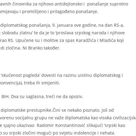
ržavnih činovnika za njihovo antidejtonsko i ponašanje suprotno
zumijevaju i promišljeno i prilagođeno ponašanje.
nediplomatskog ponašanja, 9. januara ove godine, na dan RS-a,
 i slobodu zlatnu’ te da je to ‘proslava srpskog naroda i njihove
varao RS. Upućene su i molitve za spas Karadžića i Mladića koji
di zločina. Ni Branko također.
 ‘skučenost pogleda’ dovesti na razinu uistinu diplomatskog i
onvencija), treba ih smijeniti.
BiH. Dva su saglasna, treći ne da opoziv.
 diplomatske prestupnike.Čini se nekako poznato. Još od
atvorenu socijalnu grupu ne važe diplomatska kao visoka civilizacijsk
 je sjajno ukazivao Radomir Konstantinović slikajući ‘srpski kao
ko su srpski zločini mogući po svijetu indolencije i nehata.