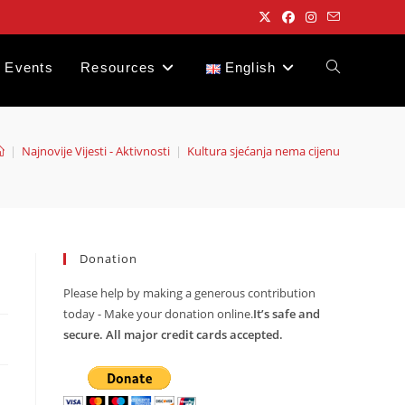
Events
Resources
English
Toggle
website
|
Najnovije Vijesti - Aktivnosti
|
Kultura sjećanja nema cijenu
search
Donation
Please help by making a generous contribution
today - Make your donation online.
It’s safe and
secure. All major credit cards accepted.