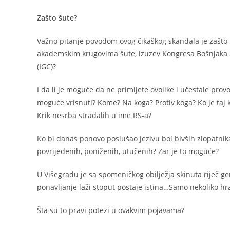
Zašto šute?
Važno pitanje povodom ovog čikaškog skandala je zašto bošn
akademskim krugovima šute, izuzev Kongresa Bošnjaka Sj
(IGC)?
I da li je moguće da ne primijete ovolike i učestale provo
moguće vrisnuti? Kome? Na koga? Protiv koga? Ko je taj 
Krik nesrba stradalih u ime RS-a?
Ko bi danas ponovo poslušao jezivu bol bivših zlopatnika
povrijeđenih, poniženih, utučenih? Zar je to moguće?
U Višegradu je sa spomeničkog obilježja skinuta riječ g
ponavljanje laži stoput postaje istina…Samo nekoliko hra
Šta su to pravi potezi u ovakvim pojavama?