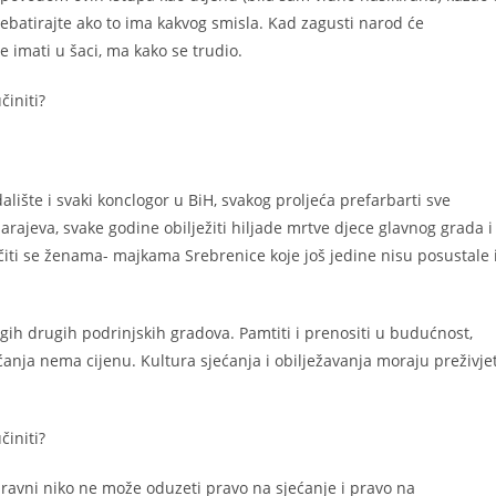
 debatirajte ako to ima kakvog smisla. Kad zagusti narod će
e imati u šaci, ma kako se trudio.
činiti?
adalište i svaki konclogor u BiH, svakog proljeća prefarbarti sve
ajeva, svake godine obilježiti hiljade mrtve djece glavnog grada i
kučiti se ženama- majkama Srebrenice koje još jedine nisu posustale 
ih drugih podrinjskih gradova. Pamtiti i prenositi u budućnost,
jećanja nema cijenu. Kultura sjećanja i obilježavanja moraju preživjet
činiti?
ravni niko ne može oduzeti pravo na sjećanje i pravo na