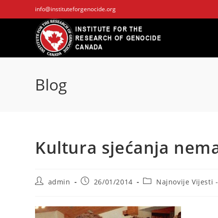
Skip
info@instituteforgenocide.org
to
content
Blog
Kultura sjećanja nema
Post
Post
Post
admin
26/01/2014
Najnovije Vijesti 
author:
published:
category: