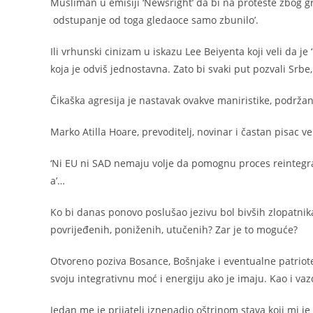
Musliman u emisiji ‘Newsright’ da bi na proteste zbog gr
odstupanje od toga gledaoce samo zbunilo’.
Ili vrhunski cinizam u iskazu Lee Beiyenta koji veli da 
koja je odviš jednostavna. Zato bi svaki put pozvali Srbe, 
Čikaška agresija je nastavak ovakve maniristike, podržan
Marko Atilla Hoare, prevoditelj, novinar i častan pisac v
‘Ni EU ni SAD nemaju volje da pomognu proces reintegra
a’…
Ko bi danas ponovo poslušao jezivu bol bivših zlopatnika
povrijeđenih, poniženih, utučenih? Zar je to moguće?
Otvoreno poziva Bosance, Bošnjake i eventualne patriote 
svoju integrativnu moć i energiju ako je imaju. Kao i vazda
Jedan me je prijatelj iznenadio oštrinom stava koji mi j