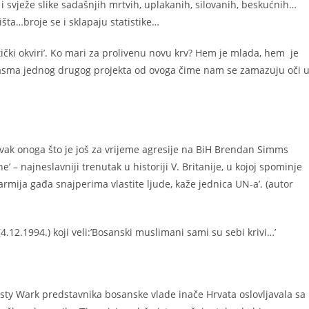
i svježe slike sadašnjih mrtvih, uplakanih, silovanih, beskućnih…
išta…broje se i sklapaju statistike…
čki okviri’.
Ko mari za prolivenu novu krv? Hem je mlada, hem je
 sasma jednog drugog projekta od ovoga čime nam se zamazuju oči 
avak onoga što je još za vrijeme agresije na BiH Brendan Simms
e’ – najneslavniji trenutak u historiji V. Britanije, u kojoj spominje
a armija gađa snajperima vlastite ljude, kaže jednica UN-a’. (autor
(4.12.1994.) koji veli:’Bosanski muslimani sami su sebi krivi…’
risty Wark predstavnika bosanske vlade inače Hrvata oslovljavala sa