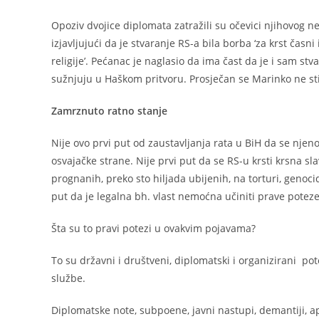
Opoziv dvojice diplomata zatražili su očevici njihovog 
izjavljujući da je stvaranje RS-a bila borba ‘za krst časni
religije’. Pećanac je naglasio da ima čast da je i sam st
sužnjuju u Haškom pritvoru. Prosječan se Marinko ne sti
Zamrznuto ratno stanje
Nije ovo prvi put od zaustavljanja rata u BiH da se njeno 
osvajačke strane. Nije prvi put da se RS-u krsti krsna sl
prognanih, preko sto hiljada ubijenih, na torturi, genocid
put da je legalna bh. vlast nemoćna učiniti prave poteze
Šta su to pravi potezi u ovakvim pojavama?
To su državni i društveni, diplomatski i organizirani pot
službe.
Diplomatske note, subpoene, javni nastupi, demantiji, ape