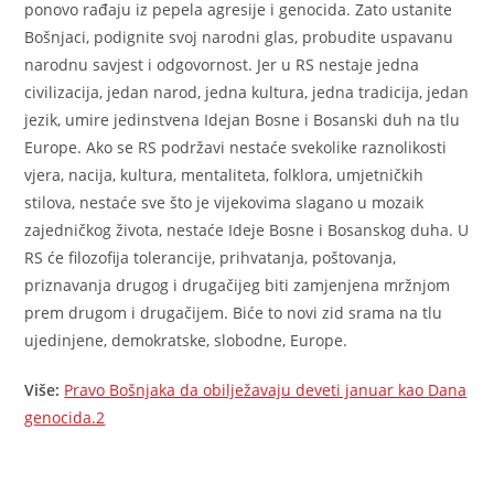
ponovo rađaju iz pepela agresije i genocida. Zato ustanite
Bošnjaci, podignite svoj narodni glas, probudite uspavanu
narodnu savjest i odgovornost. Jer u RS nestaje jedna
civilizacija, jedan narod, jedna kultura, jedna tradicija, jedan
jezik, umire jedinstvena Idejan Bosne i Bosanski duh na tlu
Europe. Ako se RS podržavi nestaće svekolike raznolikosti
vjera, nacija, kultura, mentaliteta, folklora, umjetničkih
stilova, nestaće sve što je vijekovima slagano u mozaik
zajedničkog života, nestaće Ideje Bosne i Bosanskog duha. U
RS će filozofija tolerancije, prihvatanja, poštovanja,
priznavanja drugog i drugačijeg biti zamjenjena mržnjom
prem drugom i drugačijem. Biće to novi zid srama na tlu
ujedinjene, demokratske, slobodne, Europe.
Više:
Pravo Bošnjaka da obilježavaju deveti januar kao Dana
genocida.2