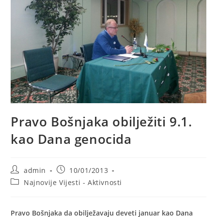
Pravo Bošnjaka obilježiti 9.1.
kao Dana genocida
Post
Post
admin
10/01/2013
author:
published:
Post
Najnovije Vijesti - Aktivnosti
category:
Pravo Bošnjaka da obilježavaju deveti januar kao Dana