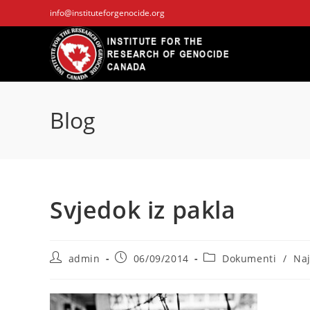
Skip
info@instituteforgenocide.org
to
content
Blog
Svjedok iz pakla
Post
Post
Post
admin
06/09/2014
Dokumenti
/
Naj
author:
published:
category: