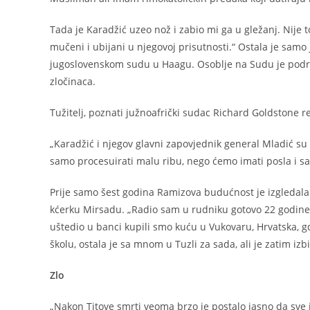
Tada je Karadžić uzeo nož i zabio mi ga u gležanj. Nije to
mučeni i ubijani u njegovoj prisutnosti.“ Ostala je samo 
jugoslovenskom sudu u Haagu. Osoblje na Sudu je podrža
zločinaca.
Tužitelj, poznati južnoafrički sudac Richard Goldstone re
„Karadžić i njegov glavni zapovjednik general Mladić su
samo procesuirati malu ribu, nego ćemo imati posla i sa
Prije samo šest godina Ramizova budućnost je izgledala s
kćerku Mirsadu. „Radio sam u rudniku gotovo 22 godine
uštedio u banci kupili smo kuću u Vukovaru, Hrvatska, gdj
školu, ostala je sa mnom u Tuzli za sada, ali je zatim iz
Zlo
„Nakon Titove smrti veoma brzo je postalo jasno da sve id