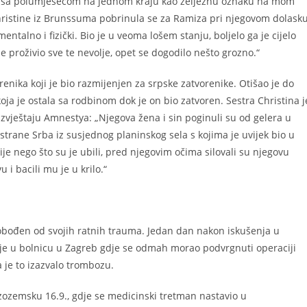
pku sa polumjesecom na jednom kraju kao željeznu oznaku na mom
a Christine iz Brunssuma pobrinula se za Ramiza pri njegovom dolask
ntalno i fizički. Bio je u veoma lošem stanju, boljelo ga je cijelo
 je proživio sve te nevolje, opet se dogodilo nešto grozno.“
enika koji je bio razmijenjen za srpske zatvorenike. Otišao je do
ja je ostala sa rodbinom dok je on bio zatvoren. Sestra Christina j
izvještaju Amnestya: „Njegova žena i sin poginuli su od gelera u
rane Srba iz susjednog planinskog sela s kojima je uvijek bio u
je nego što su je ubili, pred njegovim očima silovali su njegovu
 i bacili mu je u krilo.“
lobođen od svojih ratnih trauma. Jedan dan nakon iskušenja u
n je u bolnicu u Zagreb gdje se odmah morao podvrgnuti operaciji
a je to izazvalo trombozu.
Nizozemsku 16.9., gdje se medicinski tretman nastavio u