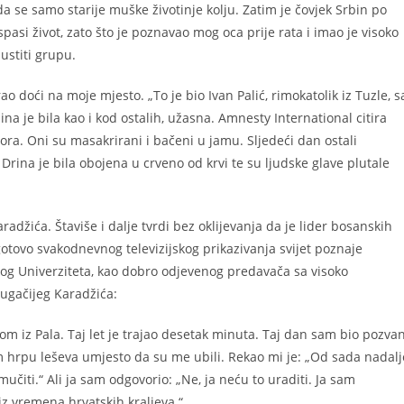
da se samo starije muške životinje kolju. Zatim je čovjek Srbin po
pasi život, zato što je poznavao mog oca prije rata i imao je visoko
ustiti grupu.
 doći na moje mjesto. „To je bio Ivan Palić, rimokatolik iz Tuzle, s
a je bila kao i kod ostalih, užasna. Amnesty International citira
ra. Oni su masakrirani i bačeni u jamu. Sljedeći dan ostali
Drina je bila obojena u crveno od krvi te su ljudske glave plutale
džića. Štaviše i dalje tvrdi bez oklijevanja da je lider bosanskih
 gotovo svakodnevnog televizijskog prikazivanja svijet poznaje
vskog Univerziteta, kao dobro odjevenog predavača sa visoko
ugačijeg Karadžića:
rom iz Pala. Taj let je trajao desetak minuta. Taj dan sam bio pozva
m hrpu leševa umjesto da su me ubili. Rekao mi je: „Od sada nadalj
mučiti.“ Ali ja sam odgovorio: „Ne, ja neću to uraditi. Ja sam
iz vremena hrvatskih kraljeva.“