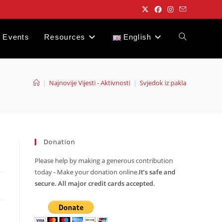
Events
Resources
English
Toggle
website
|
Najnovije Vijesti - Aktivnosti
|
Svjedok iz pakla
search
Donation
Please help by making a generous contribution
today - Make your donation online.
It’s safe and
secure. All major credit cards accepted.