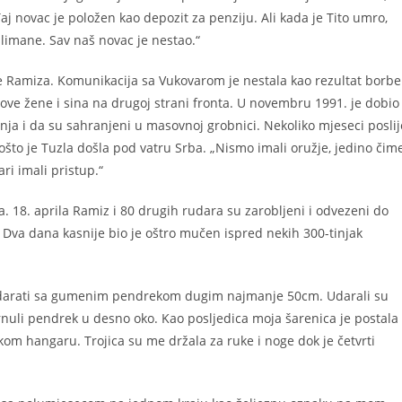
j novac je položen kao depozit za penziju. Ali kada je Tito umro,
slimane. Sav naš novac je nestao.“
e Ramiza. Komunikacija sa Vukovarom je nestala kao rezultat borbe
jegove žene i sina na drugoj strani fronta. U novembru 1991. je dobio
ja i da su sahranjeni u masovnoj grobnici. Nekoliko mjeseci poslij
pošto je Tuzla došla pod vatru Srba. „Nismo imali oružje, jedino čim
ri imali pristup.“
. 18. aprila Ramiz i 80 drugih rudara su zarobljeni i odvezeni do
o. Dva dana kasnije bio je oštro mučen ispred nekih 300-tinjak
e udarati sa gumenim pendrekom dugim najmanje 50cm. Udarali su
urnuli pendrek u desno oko. Kao posljedica moja šarenica je postala
ikom hangaru. Trojica su me držala za ruke i noge dok je četvrti