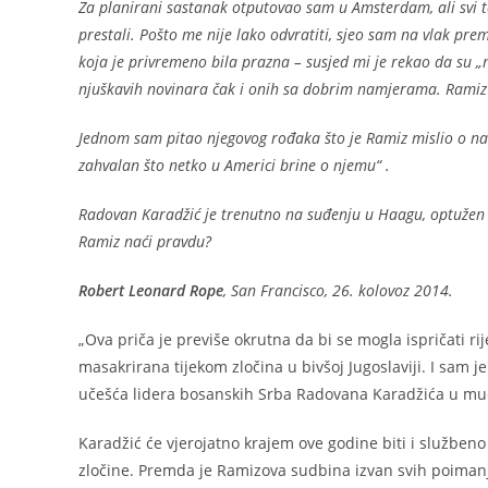
Za planirani sastanak otputovao sam u Amsterdam, ali svi te
prestali. Pošto me nije lako odvratiti, sjeo sam na vlak p
koja je privremeno bila prazna – susjed mi je rekao da su „
njuškavih novinara čak i onih sa dobrim namjerama. Ramiz j
Jednom sam pitao njegovog rođaka što je Ramiz mislio o naš
zahvalan što netko u Americi brine o njemu“ .
Radovan Karadžić je trenutno na suđenju u Haagu, optužen za
Ramiz naći pravdu?
Robert Leonard Rope
, San Francisco, 26. kolovoz 2014.
„Ova priča je previše okrutna da bi se mogla ispričati rije
masakrirana tijekom zločina u bivšoj Jugoslaviji. I sam 
učešća lidera bosanskih Srba Radovana Karadžića u muč
Karadžić će vjerojatno krajem ove godine biti i službe
zločine. Premda je Ramizova sudbina izvan svih poimanj