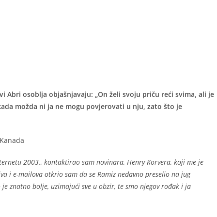
bri osoblja objašnjavaju: „On želi svoju priču reći svima, ali je
kada možda ni ja ne mogu povjerovati u nju, zato što je
, Kanada
ternetu 2003., kontaktirao sam novinara, Henry Korvera, koji me je
ziva i e-mailova otkrio sam da se Ramiz nedavno preselio na jug
e znatno bolje, uzimajući sve u obzir, te smo njegov rođak i ja