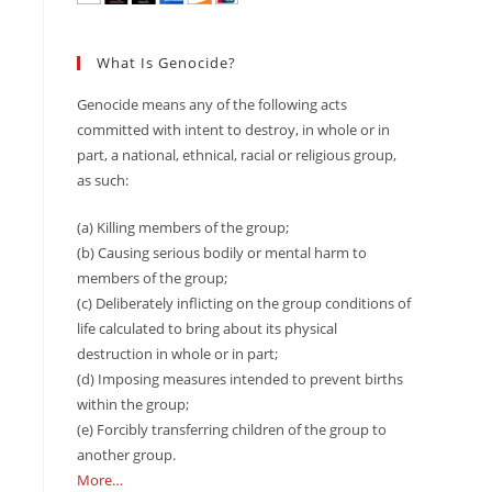
What Is Genocide?
Genocide means any of the following acts
committed with intent to destroy, in whole or in
part, a national, ethnical, racial or religious group,
as such:
(a) Killing members of the group;
(b) Causing serious bodily or mental harm to
members of the group;
(c) Deliberately inflicting on the group conditions of
life calculated to bring about its physical
destruction in whole or in part;
(d) Imposing measures intended to prevent births
within the group;
(e) Forcibly transferring children of the group to
another group.
More…