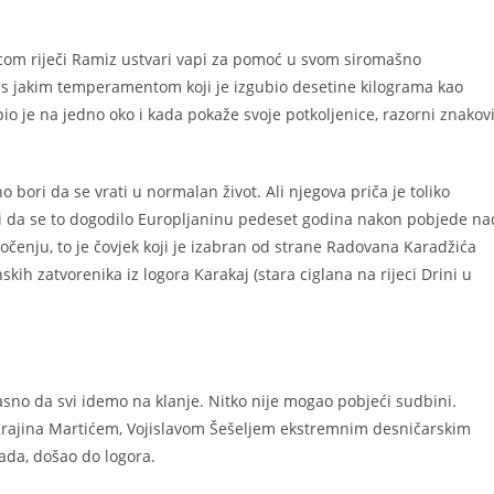
icom riječi Ramiz ustvari vapi za pomoć u svom siromašno
 jakim temperamentom koji je izgubio desetine kilograma kao
epio je na jedno oko i kada pokaže svoje potkoljenice, razorni znakov
ri da se vrati u normalan život. Ali njegova priča je toliko
iti da se to dogodilo Europljaninu pedeset godina nakon pobjede na
enju, to je čovjek koji je izabran od strane Radovana Karadžića
h zatvorenika iz logora Karakaj (stara ciglana na rijeci Drini u
jasno da svi idemo na klanje. Nitko nije mogao pobjeći sudbini.
e Krajina Martićem, Vojislavom Šešeljem ekstremnim desničarskim
ada, došao do logora.