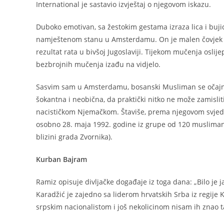
International je sastavio izvještaj o njegovom iskazu.
Duboko emotivan, sa žestokim gestama izraza lica i buj
namještenom stanu u Amsterdamu. On je malen čovjek s
rezultat rata u bivšoj Jugoslaviji. Tijekom mučenja oslij
bezbrojnih mučenja izađu na vidjelo.
Sasvim sam u Amsterdamu, bosanski Musliman se očajno bo
šokantna i neobična, da praktički nitko ne može zamisl
nacističkom Njemačkom. Štaviše, prema njegovom svjedoč
osobno 28. maja 1992. godine iz grupe od 120 muslimanski
blizini grada Zvornika).
Kurban Bajram
Ramiz opisuje divljačke događaje iz toga dana: „Bilo je 
Karadžić je zajedno sa liderom hrvatskih Srba iz regij
srpskim nacionalistom i još nekolicinom nisam ih znao t