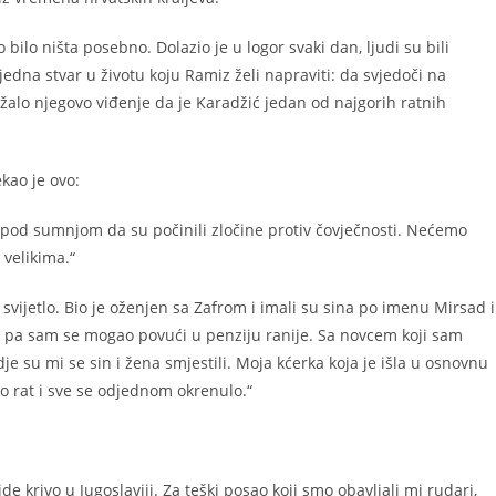
 bilo ništa posebno. Dolazio je u logor svaki dan, ljudi su bili
jedna stvar u životu koju Ramiz želi napraviti: da svjedoči na
lo njegovo viđenje da je Karadžić jedan od najgorih ratnih
kao je ovo:
 pod sumnjom da su počinili zločine protiv čovječnosti. Nećemo
 velikima.“
vijetlo. Bio je oženjen sa Zafrom i imali su sina po imenu Mirsad i
 pa sam se mogao povući u penziju ranije. Sa novcem koji sam
e su mi se sin i žena smjestili. Moja kćerka koja je išla u osnovnu
bio rat i sve se odjednom okrenulo.“
e krivo u Jugoslaviji. Za teški posao koji smo obavljali mi rudari,