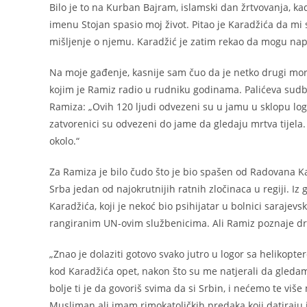
Bilo je to na Kurban Bajram, islamski dan žrtvovanja, ka
imenu Stojan spasio moj život. Pitao je Karadžića da mi s
mišljenje o njemu. Karadžić je zatim rekao da mogu nap
Na moje gađenje, kasnije sam čuo da je netko drugi morao
kojim je Ramiz radio u rudniku godinama. Palićeva sudbin
Ramiza: „Ovih 120 ljudi odvezeni su u jamu u sklopu logo
zatvorenici su odvezeni do jame da gledaju mrtva tijela. 
okolo.“
Za Ramiza je bilo čudo što je bio spašen od Radovana Kara
Srba jedan od najokrutnijih ratnih zločinaca u regiji. Iz
Karadžića, koji je nekoć bio psihijatar u bolnici saraje
rangiranim UN-ovim službenicima. Ali Ramiz poznaje dr
„Znao je dolaziti gotovo svako jutro u logor sa helikopte
kod Karadžića opet, nakon što su me natjerali da gleda
bolje ti je da govoriš svima da si Srbin, i nećemo te više 
Musliman ali imam rimokatoličkih predaka koji datiraju 