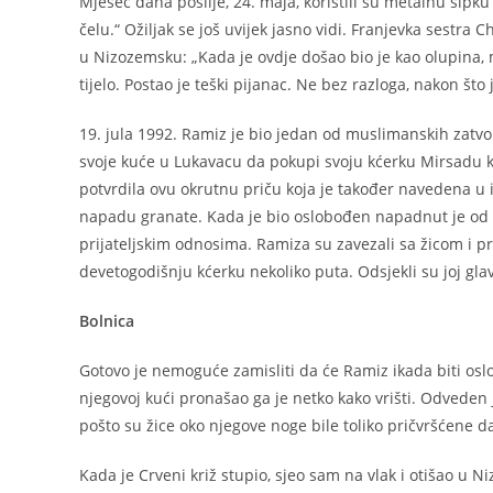
Mjesec dana poslije, 24. maja, koristili su metalnu ši
čelu.“ Ožiljak se još uvijek jasno vidi. Franjevka sestr
u Nizozemsku: „Kada je ovdje došao bio je kao olupina, me
tijelo. Postao je teški pijanac. Ne bez razloga, nakon što
19. jula 1992. Ramiz je bio jedan od muslimanskih zatvor
svoje kuće u Lukavacu da pokupi svoju kćerku Mirsadu ko
potvrdila ovu okrutnu priču koja je također navedena u 
napadu granate. Kada je bio oslobođen napadnut je od st
prijateljskim odnosima. Ramiza su zavezali sa žicom i pri
devetogodišnju kćerku nekoliko puta. Odsjekli su joj glavu
Bolnica
Gotovo je nemoguće zamisliti da će Ramiz ikada biti os
njegovoj kući pronašao ga je netko kako vrišti. Odvede
pošto su žice oko njegove noge bile toliko pričvršćene d
Kada je Crveni križ stupio, sjeo sam na vlak i otišao u 