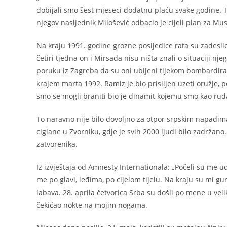
dobijali smo šest mjeseci dodatnu plaću svake godine. Ta
njegov nasljednik Milošević odbacio je cijeli plan za Mu
Na kraju 1991. godine grozne posljedice rata su zadesil
četiri tjedna on i Mirsada nisu ništa znali o situaciji n
poruku iz Zagreba da su oni ubijeni tijekom bombardiran
krajem marta 1992. Ramiz je bio prisiljen uzeti oružje, 
smo se mogli braniti bio je dinamit kojemu smo kao ruda
To naravno nije bilo dovoljno za otpor srpskim napadima
ciglane u Zvorniku, gdje je svih 2000 ljudi bilo zadržan
zatvorenika.
Iz izvještaja od Amnesty Internationala: „Počeli su m
me po glavi, leđima, po cijelom tijelu. Na kraju su mi g
labava. 28. aprila četvorica Srba su došli po mene u vel
čekićao nokte na mojim nogama.