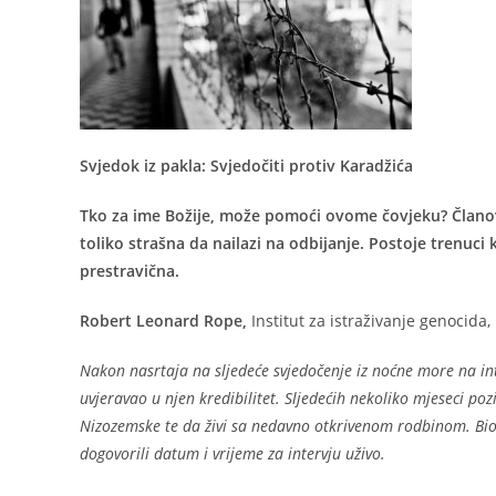
Svjedok iz pakla: Svjedočiti protiv Karadžića
Tko za ime Božije, može pomoći ovome čovjeku? Članovi A
toliko strašna da nailazi na odbijanje.
Postoje trenuci 
prestravična.
Robert Leonard Rope,
Institut za istraživanje genocida
Nakon nasrtaja na sljedeće svjedočenje iz noćne more na in
uvjeravao u njen kredibilitet. Sljedećih nekoliko mjeseci po
Nizozemske te da živi sa nedavno otkrivenom rodbinom. Bio j
dogovorili datum i vrijeme za intervju uživo.