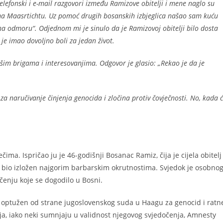
lefonski i e-mail razgovori između Ramizove obitelji i mene naglo su
rema Maasrtichtu. Uz pomoć drugih bosanskih izbjeglica našao sam kuću
na odmoru“. Odjednom mi je sinulo da je Ramizovoj obitelji bilo dosta
e imao dovoljno boli za jedan život.
im brigama i interesovanjima. Odgovor je glasio: „Rekao je da je
 naručivanje činjenja genocida i zločina protiv čovječnosti.
No, kada 
čima. Ispričao ju je 46-godišnji Bosanac Ramiz, čija je cijela obitelj
je bio izložen najgorim barbarskim okrutnostima. Svjedok je osobno
enju koje se dogodilo u Bosni.
no optužen od strane jugoslovenskog suda u Haagu za genocid i ratn
a, iako neki sumnjaju u validnost njegovog svjedočenja, Amnesty