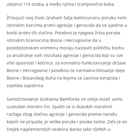
ubijeno 116 osoba, a među njima i tromjesečna beba.
Žrtvujući svoj život, Graham šalje kontinuiranu poruku svim
istinskim borcima protiv agresije i genocida da se ujedine u
borbi protiv tih zločina. Posebno je njegova žrtva poruka
istinskim braniocima Bosne i Hercegovine da u
postdejtonskom vremenu moraju nastaviti političku borbu
za anuliranje svih rezultata agresije i genocida koji su sve
više opasnost i kočnica za normalno funkcionisanje države
Bosne i Hercegovine i posebno za normalno bitisanje Ideje
Bosne i Bosanskog duha na kojima se zasniva evropska i
svjetska zajednica.
Samožrtvovanje Grahama Bamforda ne smije ostati samo
uzaludan moralni čin. Spaliti se iz dubokih moralnih
razloga zbog zločina agresije i genocida prema narodu
kojem ne pripada, je velika poruka i pouka svima. Zato je on
čovjek najplemenitijih osobina danas tako rijetkih u