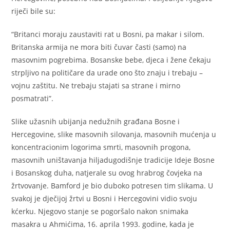
riječi bile su:
“Britanci moraju zaustaviti rat u Bosni, pa makar i silom.
Britanska armija ne mora biti čuvar časti (samo) na
masovnim pogrebima. Bosanske bebe, djeca i žene čekaju
strpljivo na političare da urade ono što znaju i trebaju –
vojnu zaštitu. Ne trebaju stajati sa strane i mirno
posmatrati”.
Slike užasnih ubijanja nedužnih građana Bosne i
Hercegovine, slike masovnih silovanja, masovnih mućenja u
koncentracionim logorima smrti, masovnih progona,
masovnih uništavanja hiljadugodišnje tradicije Ideje Bosne
i Bosanskog duha, natjerale su ovog hrabrog čovjeka na
žrtvovanje. Bamford je bio duboko potresen tim slikama. U
svakoj je dječijoj žrtvi u Bosni i Hercegovini vidio svoju
kćerku. Njegovo stanje se pogoršalo nakon snimaka
masakra u Ahmićima, 16. aprila 1993. godine, kada je