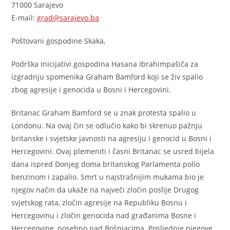
71000 Sarajevo
E-mail:
grad@sarajevo.ba
Poštovani gospodine Skaka,
Podrška Inicijativi gospodina Hasana Ibrahimpašiča za
izgradnju spomenika Graham Bamford koji se živ spalio
zbog agresije i genocida u Bosni i Hercegovini.
Britanac Graham Bamford se u znak protesta spalio u
Londonu. Na ovaj čin se odlučio kako bi skrenuo pažnju
britanske i svjetske javnosti na agresiju i genocid u Bosni i
Hercegovini. Ovaj plemeniti i časni Britanac se usred bijela
dana ispred Donjeg doma britanskog Parlamenta polio
benzinom i zapalio. Smrt u najstrašnijim mukama bio je
njegov način da ukaže na največi zločin poslije Drugog
svjetskog rata, zločin agresije na Republiku Bosnu i
Hercegovinu i zločin genocida nad građanima Bosne i
Hercegovine, posebno nad Bošnjacima. Posljednje njegove