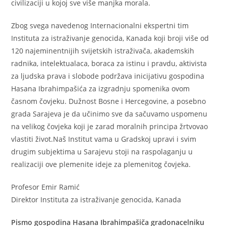
civilizaciji u kojoj sve više manjka morala.
Zbog svega navedenog Internacionalni ekspertni tim
Instituta za istraživanje genocida, Kanada koji broji više od
120 najeminentnijih svijetskih istraživača, akademskih
radnika, intelektualaca, boraca za istinu i pravdu, aktivista
za ljudska prava i slobode podržava inicijativu gospodina
Hasana Ibrahimpašića za izgradnju spomenika ovom
časnom čovjeku. Dužnost Bosne i Hercegovine, a posebno
grada Sarajeva je da učinimo sve da sačuvamo uspomenu
na velikog čovjeka koji je zarad moralnih principa žrtvovao
vlastiti život.Naš Institut vama u Gradskoj upravi i svim
drugim subjektima u Sarajevu stoji na raspolaganju u
realizaciji ove plemenite ideje za plemenitog čovjeka.
Profesor Emir Ramić
Direktor Instituta za istraživanje genocida, Kanada
Pismo gospodina Hasana Ibrahimpašiča gradonacelniku