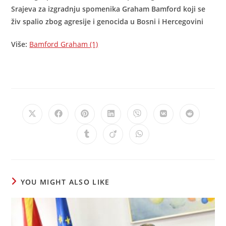
Srajeva za izgradnju spomenika Graham Bamford koji se
živ spalio zbog agresije i genocida u Bosni i Hercegovini
Više:
Bamford Graham (1)
Opens
Opens
Opens
Opens
Opens
Opens
Opens
in
in
in
in
in
in
in
a
a
a
a
a
a
a
Opens
Opens
Opens
new
new
new
new
new
new
new
in
in
in
window
window
window
window
window
window
window
a
a
a
new
new
new
window
window
window
YOU MIGHT ALSO LIKE