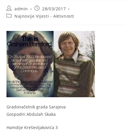
Post
Post
admin
28/03/2017
author:
published:
Post
Najnovije Vijesti - Aktivnosti
category:
Gradonačelnik grada Sarajeva
Gospodin Abdulah Skaka
Hamdije Kreševljakovića 3