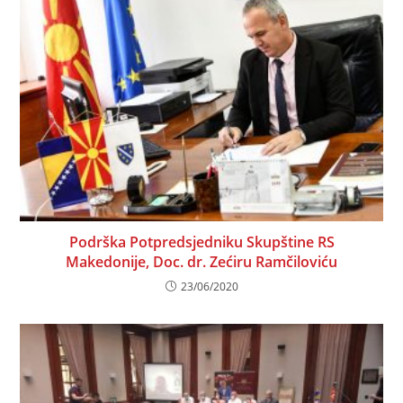
Podrška Potpredsjedniku Skupštine RS
Makedonije, Doc. dr. Zećiru Ramčiloviću
23/06/2020