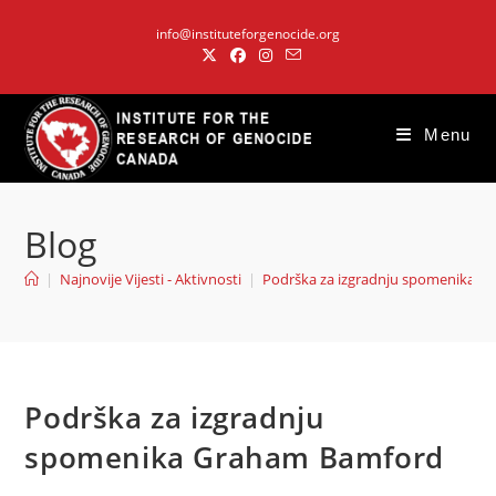
Skip
info@instituteforgenocide.org
to
content
Menu
Blog
|
Najnovije Vijesti - Aktivnosti
|
Podrška za izgradnju spomenika 
Podrška za izgradnju
spomenika Graham Bamford