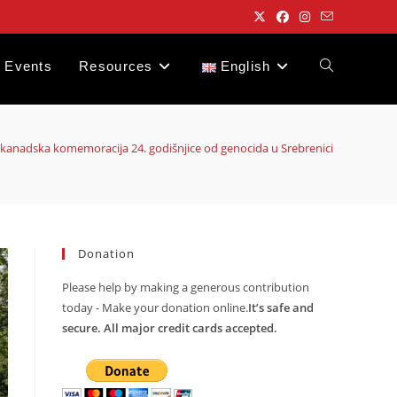
Events
Resources
English
Toggle
website
 kanadska komemoracija 24. godišnjice od genocida u Srebrenici
search
Donation
Please help by making a generous contribution
today - Make your donation online.
It’s safe and
secure. All major credit cards accepted.