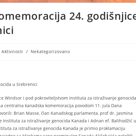
omemoracija 24. godišnjic
ici
- Aktivnosti
/
Nekategorizovano
ocida u Srebrenici
e Windsor i pod pokroviteljstvom Instituta za istraživanje genocid
na centralna kanadska komemoracija povodom 11. jula Dana
vorili: Brian Masse, član Kanadskog parlamenta, prof dr. Jasmina
 Instituta za istraživanje genocida Kanada i Adnan ef. Balihodžić 
stituta za istraživanje genocida Kanada je primio proklamaciju
zajedno sa kčerkama rano preminulog Senada Aličehajića položili