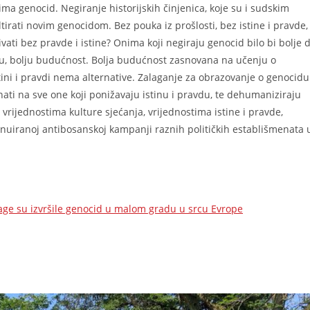
ma genocid. Negiranje historijskih činjenica, koje su i sudskim
rati novim genocidom. Bez pouka iz prošlosti, bez istine i pravde,
i bez pravde i istine? Onima koji negiraju genocid bilo bi bolje 
niju, bolju budućnost. Bolja budućnost zasnovana na učenju o
stini i pravdi nema alternative. Zalaganje za obrazovanje o genocidu
ati na sve one koji ponižavaju istinu i pravdu, te dehumaniziraju
 vrijednostima kulture sjećanja, vrijednostima istine i pravde,
tinuiranoj antibosanskoj kampanji raznih političkih establišmenata 
nage su izvršile genocid u malom gradu u srcu Evrope