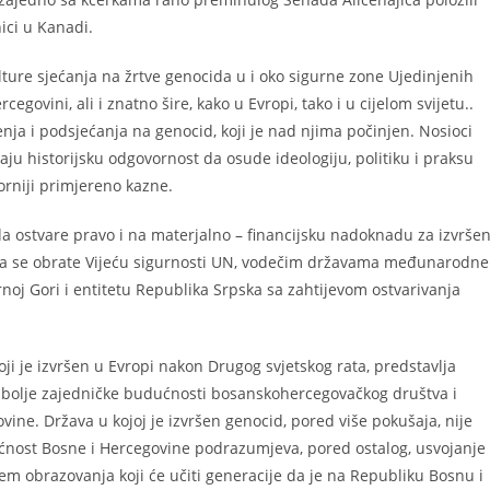
ici u Kanadi.
ulture sjećanja na žrtve genocida u i oko sigurne zone Ujedinjenih
rcegovini, ali i znatno šire, kako u Evropi, tako i u cijelom svijetu..
ja i podsjećanja na genocid, koji je nad njima počinjen. Nosioci
imaju historijsku odgovornost da osude ideologiju, politiku i praksu
orniji primjereno kazne.
a ostvare pravo i na materjalno – financijsku nadoknadu za izvršen
 da se obrate Vijeću sigurnosti UN, vodečim državama međunarodne
Crnoj Gori i entitetu Republika Srpska sa zahtijevom ostvarivanja
ji je izvršen u Evropi nakon Drugog svjetskog rata, predstavlja
lj bolje zajedničke budućnosti bosanskohercegovačkog društva i
vine. Država u kojoj je izvršen genocid, pored više pokušaja, nije
ćnost Bosne i Hercegovine podrazumjeva, pored ostalog, usvojanje
tem obrazovanja koji će učiti generacije da je na Republiku Bosnu i