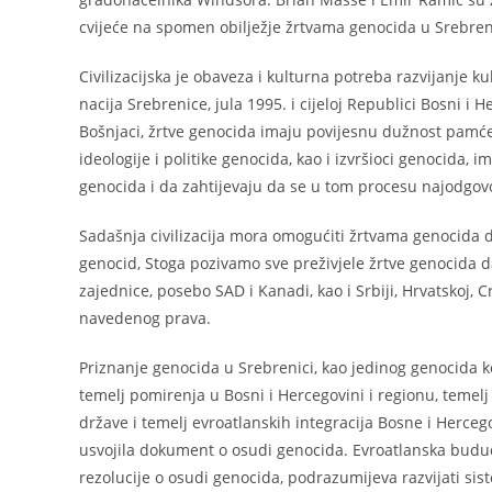
cvijeće na spomen obilježje žrtvama genocida u Srebren
Civilizacijska je obaveza i kulturna potreba razvijanje k
nacija Srebrenice, jula 1995. i cijeloj Republici Bosni i He
Bošnjaci, žrtve genocida imaju povijesnu dužnost pamćen
ideologije i politike genocida, kao i izvršioci genocida, 
genocida i da zahtijevaju da se u tom procesu najodgov
Sadašnja civilizacija mora omogućiti žrtvama genocida d
genocid, Stoga pozivamo sve preživjele žrtve genocida
zajednice, posebo SAD i Kanadi, kao i Srbiji, Hrvatskoj, 
navedenog prava.
Priznanje genocida u Srebrenici, kao jedinog genocida ko
temelj pomirenja u Bosni i Hercegovini i regionu, teme
države i temelj evroatlanskih integracija Bosne i Hercego
usvojila dokument o osudi genocida. Evroatlanska budu
rezolucije o osudi genocida, podrazumijeva razvijati sis