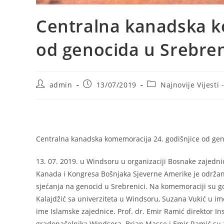
Centralna kanadska k
od genocida u Srebren
Post
Post
Post
admin
13/07/2019
Najnovije Vijesti 
author:
published:
category:
Centralna kanadska komemoracija 24. godišnjice od gen
13. 07. 2019. u Windsoru u organizaciji Bosnake zajednic
Kanada i Kongresa Bošnjaka Sjeverne Amerike je održa
sjećanja na genocid u Srebrenici. Na komemoraciji su go
Kalajdžić sa univerziteta u Windsoru, Suzana Vukić u ime
ime Islamske zajednice. Prof. dr. Emir Ramić direktor In
gradonačelnika Windsora. Brian Masse i Emir Ramić su 