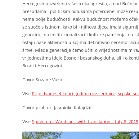
Hercegovinu izvršena višestruka agresija, a nad Bošnjaci
presudama i političkim odlukama potvrđene, može rezulti
nema bolje budućnosti. Kakvu budućnost možemo očekivat
se suoče s istinom, kako bi i njihova djeca imala sigur
genocidu, na institucionalizaciji kulture pamćenja, na i
ostaju naše aktivnosti u kojima definitivno nećemo račun
žrtve. Mlade generacije ćemo učiti o vrijednostima mira,
vrijednostima ideje Bosne i bosanskog duha, ali i o kon
Bosni i Hercegovini.
Govor Suzane Vukić
Više
Prije dvadeset četiri godine ove sedmice, srpske s
Govor prof. dr. Jasminke Kalajdžić
Vise
Speech for Windsor – with translation – July 8, 2019