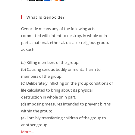
What Is Genocide?
Genocide means any of the following acts
committed with intent to destroy, in whole or in
part, a national, ethnical, racial or religious group,
as such:
(a) Killing members of the group;
(b) Causing serious bodily or mental harm to
members of the group;
(c) Deliberately inflicting on the group conditions of
life calculated to bring about its physical
destruction in whole or in part;
(d) Imposing measures intended to prevent births
within the group;
(e) Forcibly transferring children of the group to
another group.
More…