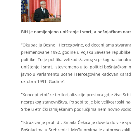
BiH je namijenjeno uništenje i smrt, a
bošnjačkom naro
“Okupacija Bosne i Hercegovine, od decenijama stvarane
preimenovane 1992. godine u Vojsku Savezne republike J
politike. To je politika velikodržavnog srpskog nacionalno
uništenje i smrt. Istovremeno u toj politici bošnjačkom 
javno u Parlamentu Bosne i Hercegovine Radovan Karadž
oktobra 1991. Godine”.
“Koncept etničke teritorijalizacije prostora gdje žive Srb
nesrpskog stanovništva. Po sebi to je bio velikosrpski naci
Srbe u etnički izmiješanim područjima neminovno vodio
“Istraživanje prof. dr. Smaila Čekića je dovelo do više s
Bošnjacima u Srebrenici. Među prvima je autorovo zaklj