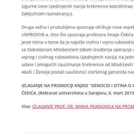
sigurne zone Ujedinjenih nacija Srebrenice koordinirao 
Zaključnom razmatranju).
Druga važna i produbljena spoznaja oblikuje nove aspekt
UNPROFOR-a. Ono što spoznaja profesora Smaje Čekića 
jeste istina o tome da je najviše civilno i vojno rukovods
sa Slobodanom Miloševićem tokom izvođenja operacije za
vojnog i civilnog rukovodstva Ujedinjenih nacija, na jedno
udare i omogućili zauzimanje Srebrenice od Mladićevih v
Akaši i Žanvije postali saučesnici izvršenog genocida na
IZLAGANJE NA PROMOCIJI KNJIGE “GENOCID I ISTINA O 
ČEKIĆA, (Rektorat univerziteta u Sarajevu, 6. mart 2013
Vise:
IZLAGANJE PROF. DR. MIRKA PEJANOVICA NA PROMO