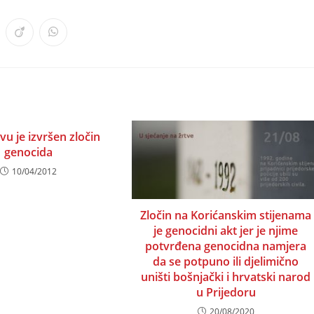
ens
Opens
Opens
in
in
a
a
w
new
new
ndow
window
window
vu je izvršen zločin
genocida
10/04/2012
Zločin na Korićanskim stijenama
je genocidni akt jer je njime
potvrđena genocidna namjera
da se potpuno ili djelimično
uništi bošnjački i hrvatski narod
u Prijedoru
20/08/2020