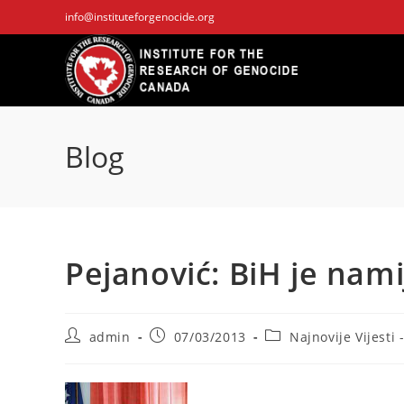
Skip
info@instituteforgenocide.org
to
content
Blog
Pejanović: BiH je nami
Post
Post
Post
admin
07/03/2013
Najnovije Vijesti 
author:
published:
category: