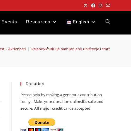
Events
Resources
English
Toggle
website
esti - Aktivnosti
|
Pejanović: BiH je namijenjeno uništenje i smrt
search
Donation
Please help by making a generous contribution
today - Make your donation online.
It’s safe and
secure. All major credit cards accepted.