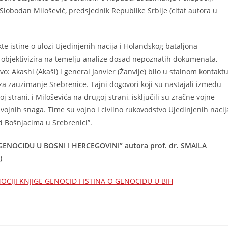
Slobodan Milošević, predsjednik Republike Srbije (citat autora u
e istine o ulozi Ujedinjenih nacija i Holandskog bataljona
objektivizira na temelju analize dosad nepoznatih dokumenata,
tvo: Akashi (Akaši) i general Janvier (Žanvije) bilo u stalnom kontakt
 zauzimanje Srebrenice. Tajni dogovori koji su nastajali između
j strani, i Miloševića na drugoj strani, isključili su zračne vojne
ojnih snaga. Time su vojno i civilno rukovodstvo Ujedinjenih nacij
d Bošnjacima u Srebrenici”.
GENOCIDU U BOSNI I HERCEGOVINI” autora prof. dr. SMAILA
)
CIJI KNJIGE GENOCID I ISTINA O GENOCIDU U BIH