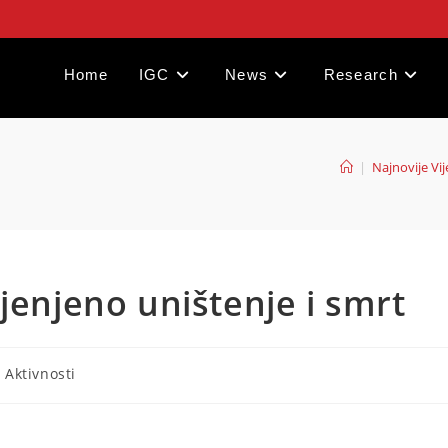
Home
IGC
News
Research
|
Najnovije Vij
jenjeno uništenje i smrt
- Aktivnosti