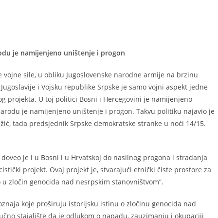
du je namijenjeno uništenje i progon
 vojne sile, u obliku Jugoslovenske narodne armije na brzinu
ugoslavije i Vojsku republike Srpske je samo vojni aspekt jedne
g projekta. U toj politici Bosni i Hercegovini je namijenjeno
narodu je namijenjeno uništenje i progon. Takvu politiku najavio je
ić, tada predsjednik Srpske demokratske stranke u noći 14/15.
i doveo je i u Bosni i u Hrvatskoj do nasilnog progona i stradanja
stički projekt. Ovaj projekt je, stvarajući etnički čiste prostore za
 u zločin genocida nad nesrpskim stanovništvom”.
poznaja koje proširuju istorijsku istinu o zločinu genocida nad
učno stajalište da je odlukom o napadu, zauzimanju i okupaciji