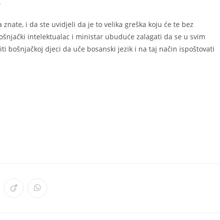
.
nate, i da ste uvidjeli da je to velika greška koju će te bez
ošnjački intelektualac i ministar ubuduće zalagati da se u svim
 bošnjačkoj djeci da uče bosanski jezik i na taj način ispoštovati
ens
Opens
Opens
in
in
a
a
w
new
new
ndow
window
window