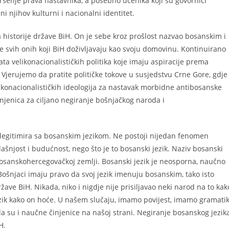
ršenje prava nastavnika, a posebno učenika koji su govornici
ni njihov kulturni i nacionalni identitet.
 historije države BiH. On je sebe kroz prošlost nazvao bosanskim i
te svih onih koji BiH doživljavaju kao svoju domovinu. Kontinuirano
a velikonacionalističkih politika koje imaju aspiracije prema
Vjerujemo da pratite političke tokove u susjedstvu Crne Gore, gdje
likonacionalističkih ideologija za nastavak morbidne antibosanske
činjenica za ciljano negiranje bošnjačkog naroda i
egitimira sa bosanskim jezikom. Ne postoji nijedan fenomen
adašnjost i budućnost, nego što je to bosanski jezik. Naziv bosanski
a bosanskohercegovačkoj zemlji. Bosanski jezik je neosporna, naučno
 Bošnjaci imaju pravo da svoj jezik imenuju bosanskim, tako isto
države BiH. Nikada, niko i nigdje nije prisiljavao neki narod na to kak
 jezik kako on hoće. U našem slučaju, imamo povijest, imamo gramati
 da su i naučne činjenice na našoj strani. Negiranje bosanskog jezik
H.