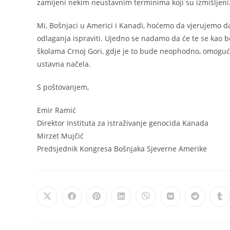
zamijeni nekim neustavnim terminima koji su izmišljeni
Mi, Bošnjaci u Americi i Kanadi, hoćemo da vjerujemo da z
odlaganja ispraviti. Ujedno se nadamo da će te se kao b
školama Crnoj Gori, gdje je to bude neophodno, omogućiti
ustavna načela.
S poštovanjem,
Emir Ramić
Direktor Instituta za istraživanje genocida Kanada
Mirzet Mujčić
Predsjednik Kongresa Bošnjaka Sjeverne Amerike
Opens
Opens
Opens
Opens
Opens
Opens
Opens
Op
in
in
in
in
in
in
in
in
a
a
a
a
a
a
a
a
new
new
new
new
new
new
new
ne
window
window
window
window
window
window
window
wi