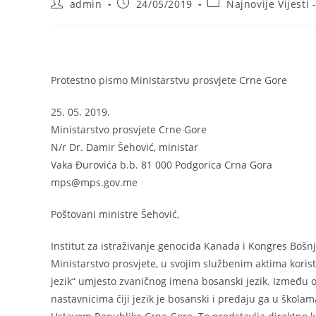
Post
Post
Post
admin
24/05/2019
Najnovije Vijesti 
author:
published:
category:
Protestno pismo Ministarstvu prosvjete Crne Gore
25. 05. 2019.
Ministarstvo prosvjete Crne Gore
N/r Dr. Damir Šehović, ministar
Vaka Đurovića b.b. 81 000 Podgorica Crna Gora
mps@mps.gov.me
Poštovani ministre Šehović,
Institut za istraživanje genocida Kanada i Kongres Boš
Ministarstvo prosvjete, u svojim službenim aktima korist
jezik“ umjesto zvaničnog imena bosanski jezik. Između os
nastavnicima čiji jezik je bosanski i predaju ga u škola