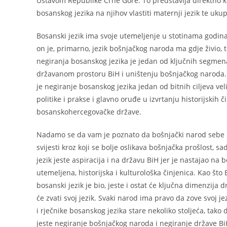
Ustavom Republike Crne Gore. To predstavlja direktno k
bosanskog jezika na njihov vlastiti maternji jezik te ukup
Bosanski jezik ima svoje utemeljenje u stotinama godina
on je, primarno, jezik bošnjačkog naroda ma gdje živio, 
negiranja bosanskog jezika je jedan od ključnih segmenat
državanom prostoru BiH i uništenju bošnjačkog naroda. 
je negiranje bosanskog jezika jedan od bitnih ciljeva ve
politike i prakse i glavno oruđe u izvrtanju historijskih 
bosanskohercegovačke države.
Nadamo se da vam je poznato da bošnjački narod sebe l
svijesti kroz koji se bolje oslikava bošnjačka prošlost, s
jezik jeste aspiracija i na državu BiH jer je nastajao n
utemeljena, historijska i kulturološka činjenica. Kao što
bosanski jezik je bio, jeste i ostat će ključna dimenzija 
će zvati svoj jezik. Svaki narod ima pravo da zove svoj
i rječnike bosanskog jezika stare nekoliko stoljeća, tako
jeste negiranje bošnjačkog naroda i negiranje države Bi