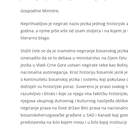
Gospodine Ministre,
Neprihvatljivo je negirati naziv jezika jednog historijski
godina, a njime piše više od osam stoljeća i na kojem je
literarno blago.
Složit ćete se da je sramotno negiranje bosanskog jezika o
iznenadilo da se to dešava u ministarstvu na čijem čelu
jezika u Vladi Crne Gore ustvari negirate sebe kao Bošnj
nacionalna autonegacija. Kroz historiju bosanski jezik je 
o kontinuitetu bosanskoj jezika i sistemu koji pokušava d
doživjeli su historijski poraz. Suvereno je pravo svakog
razumljivo i blisko i koje za njega ima faktičku historij
njegova ukupnog duhovnog i kulturnog naslijeđa oblikov
negiranje prava na život državi BiH, prava na nacionaln
bosanskohercegovačke građane u SAD i Kanadi koji govor
predstavnika na bilo kojem nivou i u bilo kojoj instituc