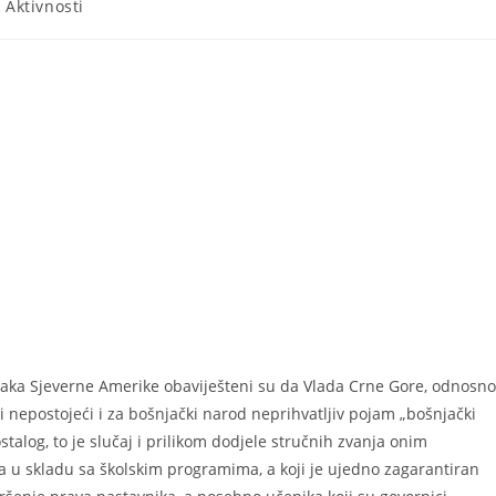
- Aktivnosti
njaka Sjeverne Amerike obaviješteni su da Vlada Crne Gore, odnosno
i nepostojeći i za bošnjački narod neprihvatljiv pojam „bošnjački
talog, to je slučaj i prilikom dodjele stručnih zvanja onim
ma u skladu sa školskim programima, a koji je ujedno zagarantiran