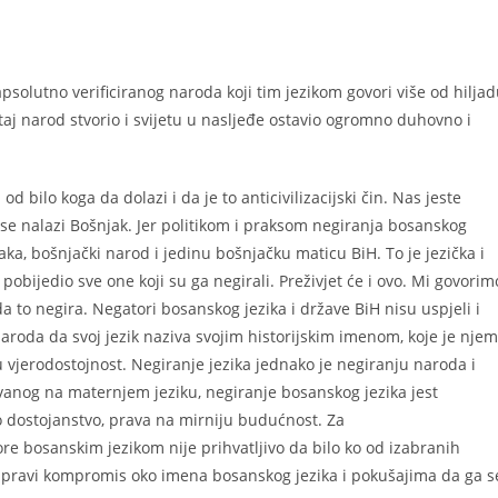
 apsolutno verificiranog naroda koji tim jezikom govori više od hilja
 taj narod stvorio i svijetu u nasljeđe ostavio ogromno duhovno i
d bilo koga da dolazi i da je to anticivilizacijski čin. Nas jeste
 se nalazi Bošnjak. Jer politikom i praksom negiranja bosanskog
aka, bošnjački narod i jedinu bošnjačku maticu BiH. To je jezička i
pobijedio sve one koji su ga negirali. Preživjet će i ovo. Mi govorim
a to negira. Negatori bosanskog jezika i države BiH nisu uspjeli i
 naroda da svoj jezik naziva svojim historijskim imenom, koje je nje
sku vjerodostojnost. Negiranje jezika jednako je negiranju naroda i
anog na maternjem jeziku, negiranje bosanskog jezika jest
o dostojanstvo, prava na mirniju budućnost. Za
e bosanskim jezikom nije prihvatljivo da bilo ko od izabranih
iji pravi kompromis oko imena bosanskog jezika i pokušajima da ga s