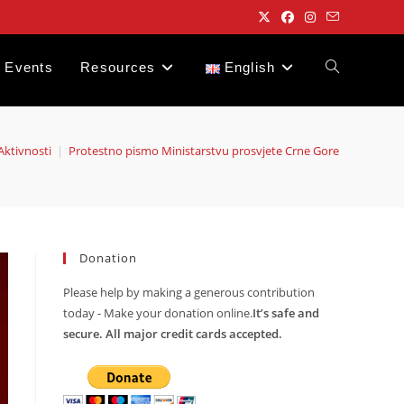
Events
Resources
English
Toggle
website
 Aktivnosti
|
Protestno pismo Ministarstvu prosvjete Crne Gore
search
Donation
Please help by making a generous contribution
today - Make your donation online.
It’s safe and
secure. All major credit cards accepted.