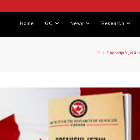
Home
IGC
News
Research
|
Najnovije Vijesti -