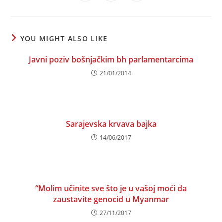
in
in
in
window
window
window
window
window
window
window
a
a
a
new
new
new
window
window
window
YOU MIGHT ALSO LIKE
Javni poziv bošnjačkim bh parlamentarcima
21/01/2014
Sarajevska krvava bajka
14/06/2017
“Molim učinite sve što je u vašoj moći da
zaustavite genocid u Myanmar
27/11/2017