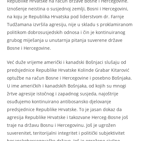
Republike Hrvatske na račun države Bosne i Hercegovine.
Iznošenje neistina o susjednoj zemlji, Bosni i Hercegovini,
na koju je Republika Hrvatska pod liderstvom dr. Farnje
Tudžamana izvršila agresiju, nije u skladu s proklamiranom
politikom dobrosusjedskih odnosa i čin je kontinuiranog
grubog miješanja u unutarnja pitanja suverene države
Bosne i Hercegovine.
Već duže vrijeme američki i kanadski Bošnjaci slušaju od
predsjednice Republike Hrvatske Kolinde Grabar Kitarović
optužbe na račun Bosne i Hercegovine i posebno Bošnjaka.
U ime američkih i kanadskih Bošnjaka, od kojih su mnogi
žrtve agresije istočnog i zapadnog susjeda, najoštrije
osuđujemo kontinuirano antibosansko djelovanje
predsjednice Republike Hrvatske. To je jasan dokaz da
agresija Republike Hrvatske i takozvane Herceg-Bosne još
traje na državu Bosnu i Hercegovinu. Još je ugrožen
suverenitet, teritorijalni integritet i politički subjektivitet
bosanskohercegovačke države. Još je ogroženo civilno