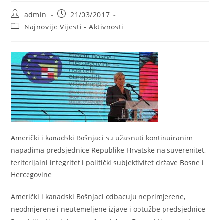
Post
Post
admin
21/03/2017
author:
published:
Post
Najnovije Vijesti - Aktivnosti
category:
Američki i kanadski Bošnjaci su užasnuti kontinuiranim
napadima predsjednice Republike Hrvatske na suverenitet,
teritorijalni integritet i politički subjektivitet države Bosne i
Hercegovine
Američki i kanadski Bošnjaci odbacuju neprimjerene,
neodmjerene i neutemeljene izjave i optužbe predsjednice