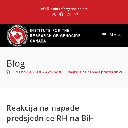
Skip
info@instituteforgenocide.org
to
content
Menu
Blog
|
Najnovije Vijesti - Aktivnosti
|
Reakcija na napade predsjednice R
Reakcija na napade
predsjednice RH na BiH