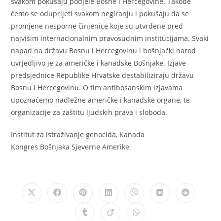
svakom pokušaju podjele Bosne i Hercegovine. Takođe
ćemo se oduprijeti svakom negiranju i pokušaju da se
promjene nesporne činjenice koje su utvrđene pred
najvišim internacionalnim pravosudnim institucijama. Svaki
napad na državu Bosnu i Hercegovinu i bošnjački narod
uvrjedljivo je za američke i kanadske Bošnjake. Izjave
predsjednice Republike Hrvatske destabiliziraju državu
Bosnu i Hercegovinu. O tim antibosanskim izjavama
upoznaćemo nadležne američke i kanadske organe, te
organizacije za zaštitu ljudskih prava i sloboda.
Institut za istraživanje genocida, Kanada
Kongres Bošnjaka Sjeverne Amerike
Opens
Opens
Opens
Opens
Opens
Opens
Opens
in
in
in
in
in
in
in
a
a
a
a
a
a
a
Opens
Opens
Opens
new
new
new
new
new
new
new