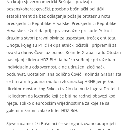
Na kraju sjevernoamerički Bošnjaci pozivaju
bosanskohercegovački, posebno bošnjački politički
establišment da bez odlaganja pošalje protesnu notu
predsjednici Republike Hrvatske. Predsjednici Republike
Hrvatske se žuri da prije pravosnažne presude Prliću i
drugima stvori pravni okvir za uspostavu trećeg entiteta.
Onoga, kojeg su Prlić i ekipa etnički očistili i pripremili za
ovo što danas Čović uz pomoć Kolinde Grabar radi. Otuda i
nastojanje lidera HDZ BiH da haško suđenje prikaže kao
individualnu odgovornost, a ne udruženi zločinački
poduhvat. Uostalom, zna odlično Čović i Kolinda Grabar šta
se tih ratnih godina radilo u zločinačkoj HRHB jer je kao
direktor mostarskog Sokola tražio da mu iz logora Dretelj i
Heliodrom da logoraše koji će biti na radnoj obavezi kod
njega. Toliko o europskim vrijednostima za koje se sa
golemim žarom zalaže lider HDZ BiH.
Sjevernoamerički Bošnjaci će se organizovano oduprijeti