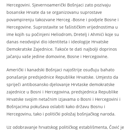
Hercegovini. Sjevernoamerički Bošnjaci zato pozivaju
bosanske Hrvate da se organizovanu suprostave
povampirenju takozvane Herceg -Bosne i podjele Bosne i
Hercegovine. Suprostavite se fašističkim vrijednostima u
ime kojih su počinjeni Heliodrom, Dretelj i Ahmići koje su
danas neodvojivi dio identiteta i ideologije Hrvatske
Demokratske Zajednice. Takoće te dati najbolji doprinos
jačanju vaše jedine domovine, Bosne i Hercegovine.
Američki i kanadski Bošnjaci najoštrije osuđuju bahato
ponašanje predsjednice Republike Hrvatske. Umjesto da
spriječi antibosansko djelovanje Hrvtaske demokratske
zajednice u Bosni i Hercegovina, predsjednica Republike
Hrvatske svojim netačnim izjavama o Bosni i Hercegovini i
Bošnjacima pokušava oslabiti kako državu Bosnu i
Hercegovinu, tako i politički položaj bošnjačkog naroda.
Uz odobravanje hrvatskog političkog establišmenta, Čović je