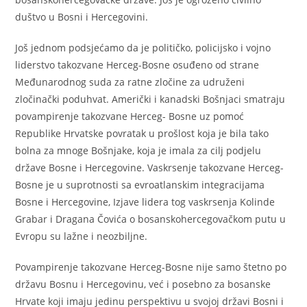
duštvo u Bosni i Hercegovini.
Još jednom podsjećamo da je političko, policijsko i vojno
liderstvo takozvane Herceg-Bosne osuđeno od strane
Međunarodnog suda za ratne zločine za udruženi
zločinački poduhvat. Američki i kanadski Bošnjaci smatraju
povampirenje takozvane Herceg- Bosne uz pomoć
Republike Hrvatske povratak u prošlost koja je bila tako
bolna za mnoge Bošnjake, koja je imala za cilj podjelu
države Bosne i Hercegovine. Vaskrsenje takozvane Herceg-
Bosne je u suprotnosti sa evroatlanskim integracijama
Bosne i Hercegovine, Izjave lidera tog vaskrsenja Kolinde
Grabar i Dragana Čovića o bosanskohercegovačkom putu u
Evropu su lažne i neozbiljne.
Povampirenje takozvane Herceg-Bosne nije samo štetno po
državu Bosnu i Hercegovinu, već i posebno za bosanske
Hrvate koji imaju jedinu perspektivu u svojoj državi Bosni i