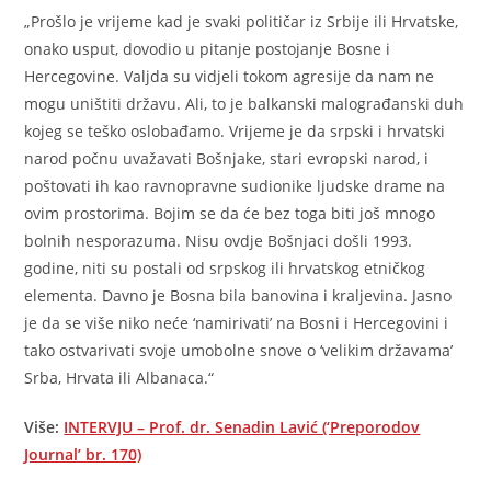
„Prošlo je vrijeme kad je svaki političar iz Srbije ili Hrvatske,
onako usput, dovodio u pitanje postojanje Bosne i
Hercegovine. Valjda su vidjeli tokom agresije da nam ne
mogu uništiti državu. Ali, to je balkanski malograđanski duh
kojeg se teško oslobađamo. Vrijeme je da srpski i hrvatski
narod počnu uvažavati Bošnjake, stari evropski narod, i
poštovati ih kao ravnopravne sudionike ljudske drame na
ovim prostorima. Bojim se da će bez toga biti još mnogo
bolnih nesporazuma. Nisu ovdje Bošnjaci došli 1993.
godine, niti su postali od srpskog ili hrvatskog etničkog
elementa. Davno je Bosna bila banovina i kraljevina. Jasno
je da se više niko neće ‘namirivati’ na Bosni i Hercegovini i
tako ostvarivati svoje umobolne snove o ‘velikim državama’
Srba, Hrvata ili Albanaca.“
Više:
INTERVJU – Prof. dr. Senadin Lavić (‘Preporodov
Journal’ br. 170)