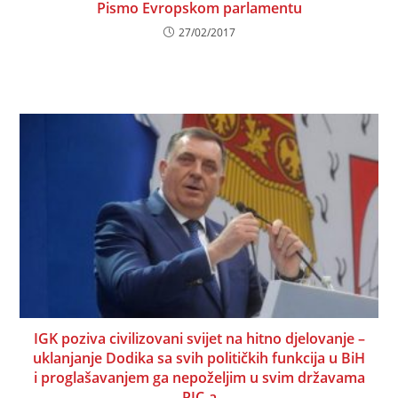
Pismo Evropskom parlamentu
27/02/2017
IGK poziva civilizovani svijet na hitno djelovanje –
uklanjanje Dodika sa svih političkih funkcija u BiH
i proglašavanjem ga nepoželjim u svim državama
PIC-a