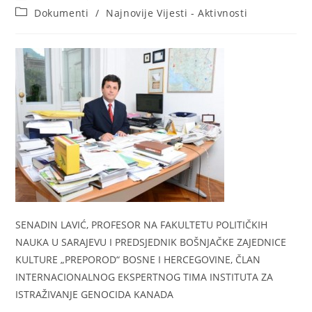
author:
published:
Post
Dokumenti
/
Najnovije Vijesti - Aktivnosti
category:
SENADIN LAVIĆ, PROFESOR NA FAKULTETU POLITIČKIH
NAUKA U SARAJEVU I PREDSJEDNIK BOŠNJAČKE ZAJEDNICE
KULTURE „PREPOROD“ BOSNE I HERCEGOVINE, ČLAN
INTERNACIONALNOG EKSPERTNOG TIMA INSTITUTA ZA
ISTRAŽIVANJE GENOCIDA KANADA