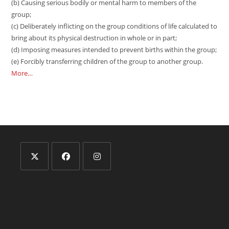
(b) Causing serious bodily or mental harm to members of the
group;
(c) Deliberately inflicting on the group conditions of life calculated to
bring about its physical destruction in whole or in part;
(d) Imposing measures intended to prevent births within the group;
(e) Forcibly transferring children of the group to another group.
More…
Opens
Opens
Opens
in
in
in
a
a
a
new
new
new
tab
tab
tab