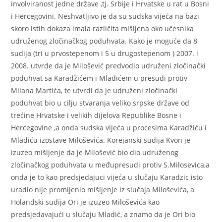
involviranost jedne države ,tj. Srbije i Hrvatske u rat u Bosni
i Hercegovini. Neshvatljivo je da su sudska vijeća na bazi
skoro istih dokaza imala različita mišljena oko učesnika
udruženog zločinačkog poduhvata. Kako je moguće da 8
sudija (tri u prvostepenom i 5 u drugostepenom ) 2007. i
2008. utvrde da je Milošević predvodio udruženi zločinački
poduhvat sa Karadžićem i Mladićem u presudi protiv
Milana Martića, te utvrdi da je udruženi zločinački
poduhvat bio u cilju stvaranja veliko srpske države od
trećine Hrvatske i velikih dijelova Republike Bosne i
Hercegovine ,a onda sudska vijeća u procesima Karadžiću i
Mladiću izostave Miloševića. Korejanski sudija Kvon je
izuzeo mišljenje da je Milošević bio dio udruženog
zločinačkog poduhvata u međupresudi protiv S.Milosevica,a
onda je to kao predsjedajuci vijeća u slučaju Karadzic isto
uradio nije promijenio mišljenje iz slučaja Miloševića, a
Holandski sudija Ori je izuzeo Miloševića kao
predsjedavajući u slučaju Mladić, a znamo da je Ori bio