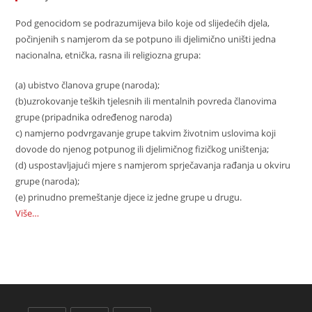
Pod genocidom se podrazumijeva bilo koje od slijedećih djela,
počinjenih s namjerom da se potpuno ili djelimično uništi jedna
nacionalna, etnička, rasna ili religiozna grupa:
(a) ubistvo članova grupe (naroda);
(b)uzrokovanje teških tjelesnih ili mentalnih povreda članovima
grupe (pripadnika određenog naroda)
c) namjerno podvrgavanje grupe takvim životnim uslovima koji
dovode do njenog potpunog ili djelimičnog fizičkog uništenja;
(d) uspostavljajući mjere s namjerom sprječavanja rađanja u okviru
grupe (naroda);
(e) prinudno premeštanje djece iz jedne grupe u drugu.
Više…