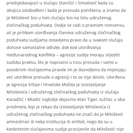
predsjedavajući u slučaju Stanišić i Simatović kada su
obojica oslobođeni i kada je presuda poništena, a znamo da
je Milošević bio u tom slučaju bio na čelu udruženog
zločinačkog poduhvata. Ovdje se radi o pravnom nonsensu,
ali je prilikom utvrđivanja članova udruženog zločinačkog
poduhvata sudijama ostavljeno pravo da u svakom slučaju
donose samostalne odluke, dok kod utvrđivanja
međunarodnog konflikta – agresije sudije moraju slijediti
sudsku praksu, što je napisano u nizu presuda i samo u
posebnim slučajevima pravde im je dozvoljeno da mijenjaju
već utvrđene presude o agresiji i to se nije desilo. Utvrđena
je agresija Srbije i Hrvatske.Možda je izostavljanje
Miloševića i udruženog zločinačkog poduhvata iz slučaja
Karadžić i Mladić najbolje objasnio Alan Tiger, tužilac u oba
predmeta, koji je rekao da izostavljanje Miloševića iz
udruženog zločinačkog poduhvata ne znači da je Milošević
amnestiran ili neka institucija ili entitet, nego da su u
konkretnim slučajevima sudije procijenile da Milošević nije