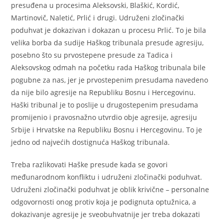
presuđena u procesima Aleksovski, Blaškić, Kordić,
Martinovič, Naletić, Prlić i drugi. Udruženi zločinački
poduhvat je dokazivan i dokazan u procesu Prlić. To je bila
velika borba da sudije Haškog tribunala presude agresiju,
posebno što su prvostepene presude za Tadica i
Aleksovskog odmah na početku rada Haškog tribunala bile
pogubne za nas, jer je prvostepenim presudama navedeno
da nije bilo agresije na Republiku Bosnu i Hercegovinu.
Haški tribunal je to poslije u drugostepenim presudama
promijenio i pravosnažno utvrdio obje agresije, agresiju
Srbije i Hrvatske na Republiku Bosnu i Hercegovinu. To je
jedno od najvećih dostignuća Haškog tribunala.
Treba razlikovati Haške presude kada se govori
međunarodnom konfliktu i udruženi zločinački poduhvat.
Udruženi zločinački poduhvat je oblik krivične – personalne
odgovornosti onog protiv koja je podignuta optužnica, a
dokazivanje agresije je sveobuhvatnije jer treba dokazati