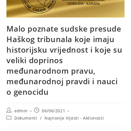
Malo poznate sudske presude
Haškog tribunala koje imaju
historijsku vrijednost i koje su
veliki doprinos
međunarodnom pravu,
međunarodnoj pravdi i nauci
o genocidu
Post
Post
admin
06/06/2021
author:
published:
Post
Dokumenti
/
Najnovije Vijesti - Aktivnosti
category: