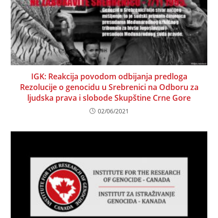
IGK: Reakcija povodom odbijanja predloga
Rezolucije o genocidu u Srebrenici na Odboru za
ljudska prava i slobode Skupštine Crne Gore
02/06/2021