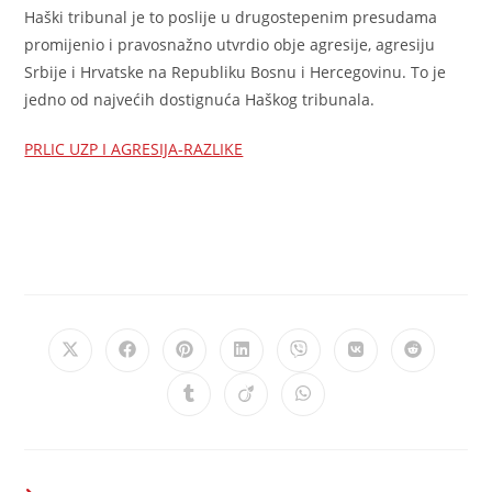
Haški tribunal je to poslije u drugostepenim presudama
promijenio i pravosnažno utvrdio obje agresije, agresiju
Srbije i Hrvatske na Republiku Bosnu i Hercegovinu. To je
jedno od najvećih dostignuća Haškog tribunala.
PRLIC UZP I AGRESIJA-RAZLIKE
Opens
Opens
Opens
Opens
Opens
Opens
Opens
in
in
in
in
in
in
in
a
a
a
a
a
a
a
Opens
Opens
Opens
new
new
new
new
new
new
new
in
in
in
window
window
window
window
window
window
window
a
a
a
new
new
new
window
window
window