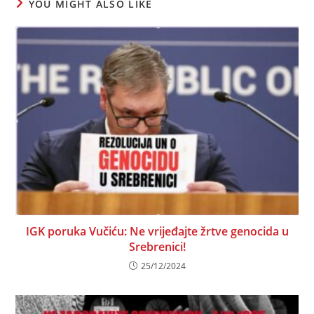
YOU MIGHT ALSO LIKE
IGK poruka Vučiću: Ne vrijeđajte žrtve genocida u
Srebrenici!
25/12/2024