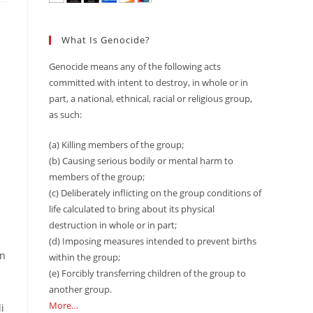
What Is Genocide?
Genocide means any of the following acts
committed with intent to destroy, in whole or in
part, a national, ethnical, racial or religious group,
as such:
(a) Killing members of the group;
(b) Causing serious bodily or mental harm to
members of the group;
(c) Deliberately inflicting on the group conditions of
life calculated to bring about its physical
destruction in whole or in part;
(d) Imposing measures intended to prevent births
in
within the group;
(e) Forcibly transferring children of the group to
another group.
More…
i