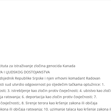
ituta za istraživanje zločina genocida Kanada
AVA I LJUDSKOG DOSTOJANSTVA
dsjednik Republike Srpske i njen vrhovni komadant Radovan
sti sud utvrdio odgovornost po sljedečim tačkama optužnice: 1.
ti; 3. istrebljenje kao zločin protiv čovječnosti; 4. ubistvo kao zloč
ja ratovanja; 6. deportacija kao zločin protiv čovječnosti; 7.
ovječnosti;, 8. širenje terora kao kršenje zakona ili običaja
akona ili običaja ratovanja; 10. uzimanje talaca kao kršenje zakona il