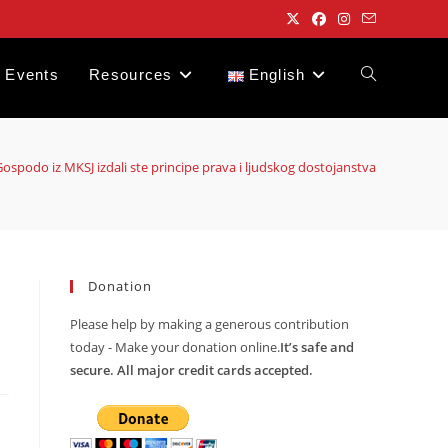
Events
Resources
English
Toggle
website
ospodo iz MKSJ izdali ste principe prava i ljudskog dostojanstva
search
Donation
Please help by making a generous contribution
today - Make your donation online.
It’s safe and
secure. All major credit cards accepted.