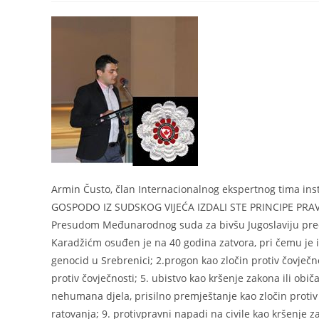
Armin Čusto, član Internacionalnog ekspertnog tima inst
GOSPODO IZ SUDSKOG VIJEĆA IZDALI STE PRINCIPE PR
Presudom Međunarodnog suda za bivšu Jugoslaviju pre
Karadžićm osuđen je na 40 godina zatvora, pri čemu je i
genocid u Srebrenici; 2.progon kao zločin protiv čovječnos
protiv čovječnosti; 5. ubistvo kao kršenje zakona ili običa
nehumana djela, prisilno premještanje kao zločin protiv č
ratovanja; 9. protivpravni napadi na civile kao kršenje z