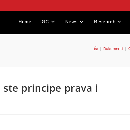
Home
IGC
News
Research
|
Dokumenti
|
G
 ste principe prava i