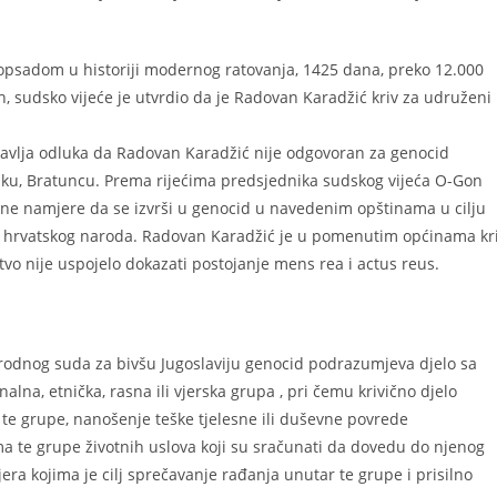
opsadom u historiji modernog ratovanja, 1425 dana, preko 12.000
ih, sudsko vijeće je utvrdio da je Radovan Karadžić kriv za udruženi
avlja odluka da Radovan Karadžić nije odgovoran za genocid
rniku, Bratuncu. Prema rijećima predsjednika sudskog vijeća O-Gon
idne namjere da se izvrši u genocid u navedenim opštinama u cilju
o hrvatskog naroda. Radovan Karadžić je u pomenutim općinama kr
štvo nije uspojelo dokazati postojanje mens rea i actus reus.
rodnog suda za bivšu Jugoslaviju genocid podrazumjeva djelo sa
lna, etnička, rasna ili vjerska grupa , pri čemu krivično djelo
te grupe, nanošenje teške tjelesne ili duševne povrede
 te grupe životnih uslova koji su sračunati da dovedu do njenog
era kojima je cilj sprečavanje rađanja unutar te grupe i prisilno