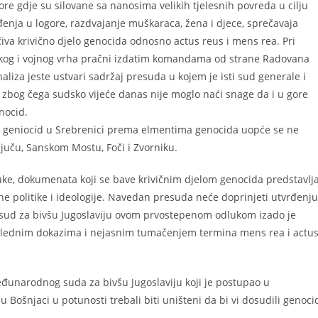
re gdje su silovane sa nanosima velikih tjelesnih povreda u cilju
đenja u logore, razdvajanje muškaraca, žena i djece, sprečavaja
iva krivično djelo genocida odnosno actus reus i mens rea. Pri
tičkog i vojnog vrha pračni izdatim komandama od strane Radovana
liza jeste ustvari sadržaj presuda u kojem je isti sud generale i
e zbog čega sudsko vijeće danas nije moglo naći snage da i u gore
nocid.
za geniocid u Srebrenici prema elmentima genocida uopće se ne
ljuču, Sanskom Mostu, Foči i Zvorniku.
e, dokumenata koji se bave krivičnim djelom genocida predstavlj
dne politike i ideologije. Navedan presuda neće doprinjeti utvrđenju
 sud za bivšu Jugoslaviju ovom prvostepenom odlukom izado je
čiglednim dokazima i nejasnim tumačenjem termina mens rea i actu
đunarodnog suda za bivšu Jugoslaviju koji je postupao u
Bošnjaci u potunosti trebali biti uništeni da bi vi dosudili genoci