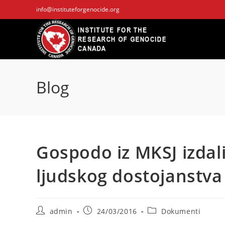
Skip
info@instituteforgenocide.org
to
content
Blog
Gospodo iz MKSJ izdali
ljudskog dostojanstva
Post
Post
Post
admin
24/03/2016
Dokumenti
author:
published:
category: