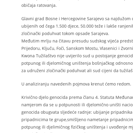
običaja ratovanja.
Glavni grad Bosne i Hercegovine Sarajevo sa najdužom 
ubijenih od čega 1.500 djece, 50.000 teže i lakše ranjen
zločinački poduhvat tokom opsade Sarajeva.
Međutim mrlju na čitavu presudu sudskog vijeća predst
Prijedoru, Ključu, Foči, Sanskom Mostu, Vlasenici i Zvo
Kwona Tužilaštvo nije uvijerilo sud u postojanje genoc
potpunog ili djelomičnog uništenja bošnjačkog odnosn
za udruženi zločinački poduhvat ali sud cijeni da tužila
U analiziranju navedenih pojmova krenut ćemo redom.
Krivično djelo genocida prema članu 4. Statuta Međuna
namjerom da se u potpunosti ili djelomično uništi naciona
genocida obugvata sljedeće radnje: ubijanje pripadnika 
pripadnicima te grupe,smišljeno nametanje pripadnicima
potpunog ili djelimičnog fizičkog uništenja i uvođenje mj