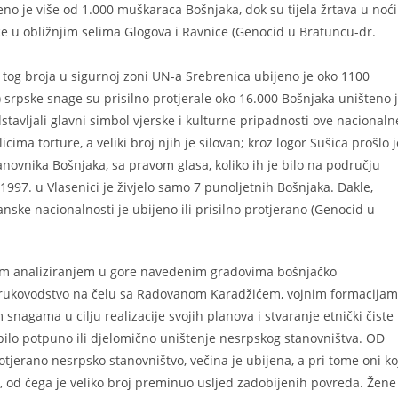
eno je više od 1.000 muškaraca Bošnjaka, dok su tijela žrtava u noći
e u obližnjim selima Glogova i Ravnice (Genocid u Bratuncu-dr.
 tog broja u sigurnoj zoni UN-a Srebrenica ubijeno je oko 1100
srpske snage su prisilno protjerale oko 16.000 Bošnjaka uništeno 
stavljali glavni simbol vjerske i kulturne pripadnosti ove nacionaln
cima torture, a veliki broj njih je silovan; kroz logor Sušica prošlo j
ovnika Bošnjaka, sa pravom glasa, koliko ih je bilo na području
1997. u Vlasenici je živjelo samo 7 punoljetnih Bošnjaka. Dakle,
ske nacionalnosti je ubijeno ili prisilno protjerano (Genocid u
ivim analiziranjem u gore navedenim gradovima bošnjačko
sko rukovodstvo na čelu sa Radovanom Karadžićem, vojnim formacija
nagama u cilju realizacije svojih planova i stvaranje etnički čiste
 bilo potpuno ili djelomično uništenje nesrpskog stanovništva. OD
jerano nesrpsko stanovništvo, večina je ubijena, a pri tome oni ko
a, od čega je veliko broj preminuo usljed zadobijenih povreda. Žene 