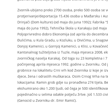
Zvornik-ubijeno preko 2700 osoba, preko 500 osoba se vo
protjerivanje/deportacija 15.436 osoba u Mađarsku i Aus
Drinjači (Dom kulture) (od maja do juna 1992); Fabrika “
maja do juna 1992), Tehnička škola u Karakaju (od maja d
Poljoprivredno dobro Ekonomija (od aprila do decembra
Đulićima, u Kula Gradu, u Kozluku, u Divićima, u Snagovu
Donjoj Kamenici, u Gornjoj Kamenici, u Klisi, u Kovačević
Kantonalnog tužiteljstva iz Tuzle, maja mjeseca 2008, e
zvorničkog naselja Karakaj. Od toga su 23 kompletna i 7
počinjenog aprila mjeseca 1992. godine u Zvorniku. Od
grobnice na lokalitetu Crni vrh kod Zvornika iz koje je 
djece, žena i odraslih muškaraca. Osim Crnog Vrha na t
lokacijama: Ramin grob gdje su pronađena 274 tijela, Berb
ekshumirano oko 1.200 ljudi, od čega je 500 identifikov
pojedinačno u selima odakle potječu žrtve. Još 1.533 civi
(Genocid u Zvorniku-dr. Emir Ramić).