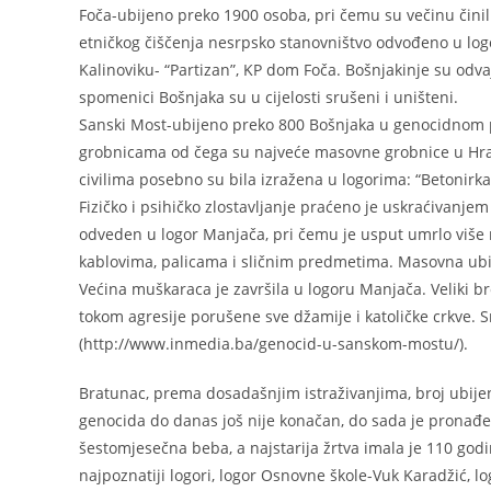
Foča-ubijeno preko 1900 osoba, pri čemu su večinu činili
etničkog čiščenja nesrpsko stanovništvo odvođeno u logor
Kalinoviku- “Partizan”, KP dom Foča. Bošnjakinje su odvaj
spomenici Bošnjaka su u cijelosti srušeni i uništeni.
Sanski Most-ubijeno preko 800 Bošnjaka u genocidnom 
grobnicama od čega su najveće masovne grobnice u Hra
civilima posebno su bila izražena u logorima: “Betonirka
Fizičko i psihičko zlostavljanje praćeno je uskraćivanjem
odveden u logor Manjača, pri čemu je usput umrlo više n
kablovima, palicama i sličnim predmetima. Masovna ubija
Većina muškaraca je završila u logoru Manjača. Veliki b
tokom agresije porušene sve džamije i katoličke crkve. S
(http://www.inmedia.ba/genocid-u-sanskom-mostu/).
Bratunac, prema dosadašnjim istraživanjima, broj ubijeni
genocida do danas još nije konačan, do sada je pronađen
šestomjesečna beba, a najstarija žrtva imala je 110 god
najpoznatiji logori, logor Osnovne škole-Vuk Karadžić, lo