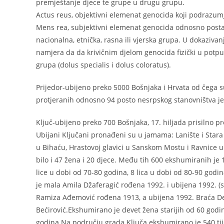
premještanje djece te grupe u drugu grupu.
Actus reus, objektivni elemenat genocida koji podrazumj
Mens rea, subjektivni elemenat genocida odnosno postan
nacionalna, etnička, rasna ili vjerska grupa. U dokaziva
namjera da da krivičnim djelom genocida fizički u potpuno
grupa (dolus specialis i dolus coloratus).
Prijedor-ubijeno preko 5000 Bošnjaka i Hrvata od čega su
protjeranih odnosno 94 posto nesrpskog stanovništva je 
Ključ-ubijeno preko 700 Bošnjaka, 17. hiljada prisilno p
Ubijani Ključani pronađeni su u jamama: Lanište i Stara
u Bihaću, Hrastovoj glavici u Sanskom Mostu i Ravnice 
bilo i 47 žena i 20 djece. Među tih 600 ekshumiranih je 
lice u dobi od 70-80 godina, 8 lica u dobi od 80-90 godi
je mala Amila Džaferagić rođena 1992. i ubijena 1992. (st
Ramiza Ađemović rođena 1913, a ubijena 1992. Braća Deni
Bećirović.Ekshumirano je devet žena starijih od 60 god
godina.Na području grada Ključa ekshumirano je 540 ti