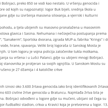
 Bošnjaci, preko 850 se vodi kao nestalo. U vršenju genocida i
e od kojih su najpoznatiji: logor Buk bijeli, srednja škola u
ane gdje su izvršenja masovna silovanja, a vjerrski i kulturni
pohodu, a tjela ubijenih su masovno pronalažena u masovnim
stova glavica i Sasina. Nehumana i nečovječna postupanja prema
“, “Sanakerm“, Sportska dvorana, zgrada MUP-a, fabrika “Krings“ i d
 vode, hrane, spavanja. Veliki broj logoraša iz Sanskog Mosta je
jih. U tom logoru je vojna policija zatočenike tukla motkama,
nja su vršena i u Lušci Palanci, gdje su ubijeni mnogi Bošnjaci.
roj stanovnika je protjeran sa svojih ognjišta. U Sanskom Mostu su
rušeno je 27 džamija i 4 katoličke crkve
h iznosi oko 3.600 žrtava genocida.Iako broj identifikovanih žrtava
o 603 civilne žrtve genocida u Bratuncu. Najmlađa žrtva bila je
ina. Bošnjaci odvođeni u logore gdje su mučeni, ubijani od čega su
gor-fudbalksi stadion, crkva u Kravici koja je pretvorena u logor. 13.