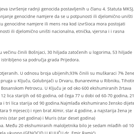
eva izvršenje radnji genocida postavljenih u članu 4. Statuta MKSJ
janje genocidne namjere da se u potpunosti ili djelomično uništi
nju genocidne namjere ili mens rea kod izvršioca mora postojati
sti ili djelomično uništi nacionalna, etnička, vjersna i i rasna
 večinu činili Bošnjaci, 30 hiljada zatočenih u logorima, 53 hiljade
istribljeno sa područja grada Prijedora.
rotjeranih. U odnosu broja ubijenih,93% činili su muškaraci 7% žene
 pruga u Ključu, Golubnjači u Drvaru, Bunarevima u Ribniku, Tihoti
u Bosanskom Petrovcu. U Ključu je od oko 600 ekshumiranih žrtava
112 lica starijih od 60 godina, od čega 77 u dobi od 60-70 godina, 2
na i tri lica starija od 90 godina.Najmlađa ekshumirano žensko dijet
ara 9 mjeseci) i njen brat Almir, star 4 godine, a najstarija žena je
s (star pet godina) i Muris (star deset godina)
ina. Među 20 ekshumiranih maloljetnika bilo je sedam mlađih od 10
jela ukupno (GENOCID U KLJUČU dr. Emir Ramić).