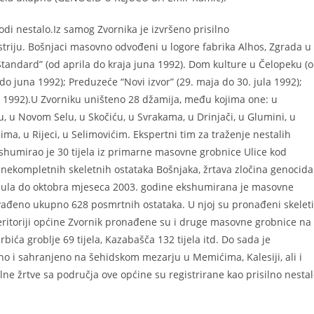
di nestalo.Iz samog Zvornika je izvršeno prisilno
triju. Bošnjaci masovno odvođeni u logore fabrika Alhos, Zgrada u
Standard” (od aprila do kraja juna 1992). Dom kulture u Čelopeku (
o juna 1992); Preduzeće “Novi izvor” (29. maja do 30. jula 1992);
 1992).U Zvorniku uništeno 28 džamija, među kojima one: u
, u Novom Selu, u Skočiću, u Svrakama, u Drinjači, u Glumini, u
ima, u Rijeci, u Selimovićim. Ekspertni tim za traženje nestalih
kshumirao je 30 tijela iz primarne masovne grobnice Ulice kod
 nekompletnih skeletnih ostataka Bošnjaka, žrtava zločina genocida
 jula do oktobra mjeseca 2003. godine ekshumirana je masovne
izvađeno ukupno 628 posmrtnih ostataka. U njoj su pronađeni skeleti
eritoriji općine Zvornik pronađene su i druge masovne grobnice na
ića groblje 69 tijela, Kazabašča 132 tijela itd. Do sada je
ano i sahranjeno na šehidskom mezarju u Memićima, Kalesiji, ali i
lne žrtve sa područja ove općine su registrirane kao prisilno nesta