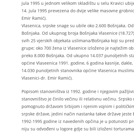
jula 1995 u jednom velikom skladištu u selu Kravici ubij
14. jula 1995 prevezena do dvije velike masovne grobnic
Emir Ramić).
Vlasenica, srpske snage su ubile oko 2.600 Bošnjaka. Od
Bošnjaka. Od ukupnog broja Bošnjaka Vlasenice (18.727) 
svih 25 vjerskih objekata uslimana/Bošnjaka koji su pred
grupe; oko 700 žena iz Vlasenice izloženo je najtežim obli
preko 8.000 Bošnjaka. Od ukupno 14.037 punoljetnih stan
općine Vlaseenica 1991. godine, 6 godina kasnije, dakle, 
14.030 punoljetnih stanovnika općine Vlasenica musliman
Vlasenici-dr. Emir Ramić).
Popisom stanovništva iz 1992. godine i njegovim pažlj
stanovništvo je činilo večinu ili relativnu večinu. Srp
pomognuto državom Srbijom i njenim vojnim i političkim s
srpske države, jedini način nastanka takve države jeste
1992-1995 godine iz navedenih opčina je u potunosti prot
niju su odvođeni u logore gdje su bili izloženi torturam