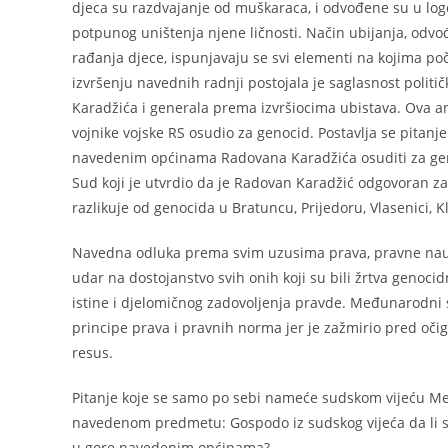
djeca su razdvajanje od muškaraca, i odvođene su u logo
potpunog uništenja njene ličnosti. Način ubijanja, odvo
rađanja djece, ispunjavaju se svi elementi na kojima poč
izvršenju navednih radnji postojala je saglasnost poli
Karadžića i generala prema izvršiocima ubistava. Ova ana
vojnike vojske RS osudio za genocid. Postavlja se pitanj
navedenim općinama Radovana Karadžića osuditi za ge
Sud koji je utvrdio da je Radovan Karadžić odgovoran 
razlikuje od genocida u Bratuncu, Prijedoru, Vlasenici, K
Navedna odluka prema svim uzusima prava, pravne nauk
udar na dostojanstvo svih onih koji su bili žrtva genoci
istine i djelomičnog zadovoljenja pravde. Međunarodni
principe prava i pravnih norma jer je zažmirio pred o
resus.
Pitanje koje se samo po sebi nameće sudskom vijeću Me
navedenom predmetu: Gospodo iz sudskog vijeća da li su 
u gore navedenim općinama?