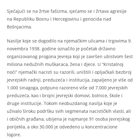
Sječajući se na žrtve fašizma, sjećamo se i žrtava agresije
na Republiku Bosnu i Hercegovinu i genocida nad
Bošnjacima.
Nasilje koje se dogodilo na njemačkim ulicama i trgovima 9.
novembra 1938. godine označilo je početak državno
organizovanog progona Jevreja koji je završen ubistvom šest
miliona nedužnih muškaraca, žena i djece. U “Kristalnoj
noći” njemački nacisti su razorili, uništili i opljačkali bezbroj
jevrejskih radnji, preduzeća i institucija, zapaljeno je više od
1.000 sinagoga, potpuno razoreno više od 7.000 jevrejskih
preduzeća, kao i brojni jevrejski domovi, bolnice, škole i
druge institucije. Tokom neobuzdanog nasilja koje je
uživalo široku podršku svih segmenata nacističkih vlasti, ali
i običnih građana, ubijena je najmanje 91 osoba jevrejskog
porijekla, a oko 30.000 je odvedeno u koncentracione
logore.