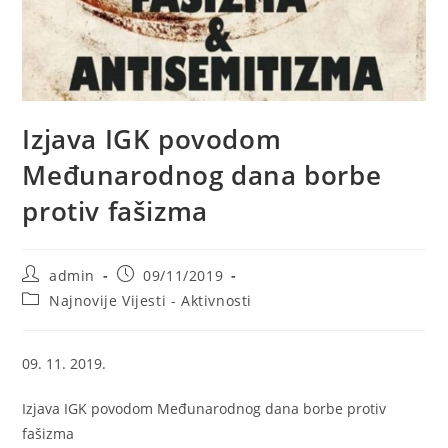
Izjava IGK povodom
Međunarodnog dana borbe
protiv fašizma
Post
Post
admin
09/11/2019
author:
published:
Post
Najnovije Vijesti - Aktivnosti
category:
09. 11. 2019.
Izjava IGK povodom Međunarodnog dana borbe protiv
fašizma