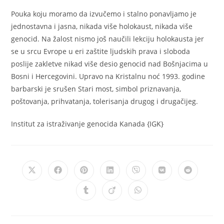
Pouka koju moramo da izvučemo i stalno ponavljamo je
jednostavna i jasna, nikada više holokaust, nikada više
genocid. Na žalost nismo još naučili lekciju holokausta jer
se u srcu Evrope u eri zaštite ljudskih prava i sloboda
poslije zakletve nikad više desio genocid nad Bošnjacima u
Bosni i Hercegovini. Upravo na Kristalnu noć 1993. godine
barbarski je srušen Stari most, simbol priznavanja,
poštovanja, prihvatanja, tolerisanja drugog i drugačijeg.
Institut za istraživanje genocida Kanada {IGK}
Opens
Opens
Opens
Opens
Opens
Opens
Opens
in
in
in
in
in
in
in
a
a
a
a
a
a
a
Opens
Opens
Opens
new
new
new
new
new
new
new
in
in
in
window
window
window
window
window
window
window
a
a
a
new
new
new
window
window
window