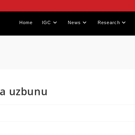
Home
IGC
News
Research
 za uzbunu