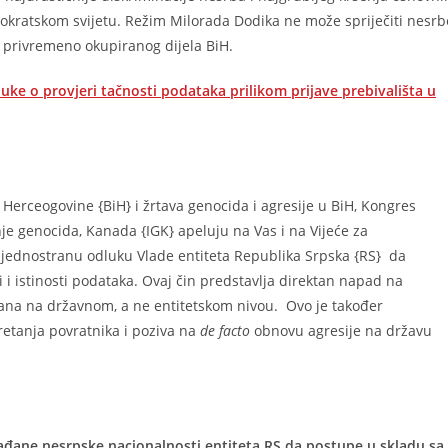
okratskom svijetu. Režim Milorada Dodika ne može spriječiti nesrb
t privremeno okupiranog dijela BiH.
ke o provjeri tačnosti podataka prilikom prijave prebivališta u
Herceogovine {BiH} i žrtava genocida i agresije u BiH, Kongres
nje genocida, Kanada {IGK} apeluju na Vas i na Vijeće za
jednostranu odluku Vlade entiteta Republika Srpska {RS} da
 i istinosti podataka. Ovaj čin predstavlja direktan napad na
isana na državnom, a ne entitetskom nivou. Ovo je također
retanja povratnika i poziva na
de facto
obnovu agresije na državu
rađane nesrpske nacionalnosti entiteta RS da postupe u skladu sa