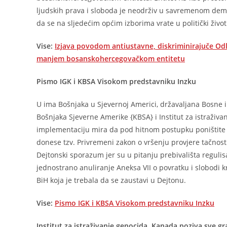
ljudskih prava i sloboda je neodrživ u savremenom dem
da se na sljedećim općim izborima vrate u politički živo
Vise:
Izjava povodom antiustavne, diskriminirajuče Odlu
manjem bosanskohercegovačkom entitetu
Pismo IGK i KBSA Visokom predstavniku Inzku
U ima Bošnjaka u Sjevernoj Americi, državaljana Bosne i 
Bošnjaka Sjeverne Amerike {KBSA} i Institut za istraživa
implementaciju mira da pod hitnom postupku poništite 
donese tzv. Privremeni zakon o vršenju provjere tačnosti
Dejtonski sporazum jer su u pitanju prebivališta regul
jednostrano anuliranje Aneksa VII o povratku i slobodi k
BiH koja je trebala da se zaustavi u Dejtonu.
Vise:
Pismo IGK i KBSA Visokom predstavniku Inzku
Institut za istraživanje genocida, Kanada poziva sve g