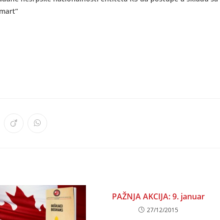
 mart”
ens
Opens
Opens
in
in
a
a
w
new
new
ndow
window
window
PAŽNJA AKCIJA: 9. januar
27/12/2015