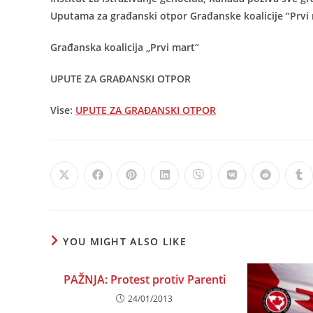
Uputama za građanski otpor Građanske koalicije “Prvi
Građanska koalicija „Prvi mart“
UPUTE ZA GRAĐANSKI OTPOR
Vise:
UPUTE ZA GRAĐANSKI OTPOR
Opens
Opens
Opens
Opens
Opens
Opens
Opens
Op
in
in
in
in
in
in
in
in
a
a
a
a
a
a
a
a
new
new
new
new
new
new
new
ne
window
window
window
window
window
window
window
wi
YOU MIGHT ALSO LIKE
PAŽNJA: Protest protiv Parenti
24/01/2013