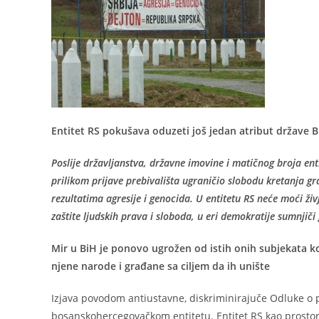
Entitet RS pokušava oduzeti još jedan atribut države B
Poslije državljanstva, državne imovine i matičnog broja en
prilikom prijave prebivališta ugraničio slobodu kretanja g
rezultatima agresije i genocida. U entitetu RS neće moći živj
zaštite ljudskih prava i sloboda, u eri demokratije sumnjič
Mir u BiH je ponovo ugrožen od istih onih subjekata ko
njene narode i građane sa ciljem da ih unište
Izjava povodom antiustavne, diskriminirajuče Odluke o p
bosanskohercegovačkom entitetu. Entitet RS kao prostor 