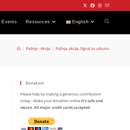
Events
Resources
English
Toggle
website
|
Pažnja - Akcija
|
Pažnja, akcija, Signal za uzbunu
search
Donation
Please help by making a generous contribution
today - Make your donation online.
It’s safe and
secure. All major credit cards accepted.