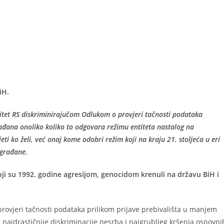
iH.
titet RS diskriminirajučom Odlukom o provjeri tačnosti podataka
rađana onoliko koliko to odgovara režimu entiteta nastalog na
eti ko želi, već onaj kome odobri režim koji na kraju 21. stoljeća u eri
i građane.
ji su 1992. godine agresijom, genocidom krenuli na državu BiH i
rovjeri tačnosti podataka prilikom prijave prebivališta u manjem
najdrastičnije diskriminacije nesrba i najgrubljeg kršenja osnovni