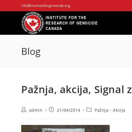
Skip
info@instituteforgenocide.org
to
content
Blog
Pažnja, akcija, Signal
Post
Post
Post
admin
21/04/2014
Pažnja - Akcija
author:
published:
category: