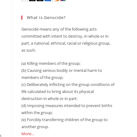
What Is Genocide?
Genocide means any of the following acts
committed with intent to destroy, in whole or in
part, a national, ethnical, racial or religious group,
as such:
(a) Killing members of the group;
(b) Causing serious bodily or mental harm to
members of the group;
(c) Deliberately inflicting on the group conditions of
life calculated to bring about its physical
destruction in whole or in part;
(d) Imposing measures intended to prevent births
within the group;
(e) Forcibly transferring children of the group to
another group.
More…
h