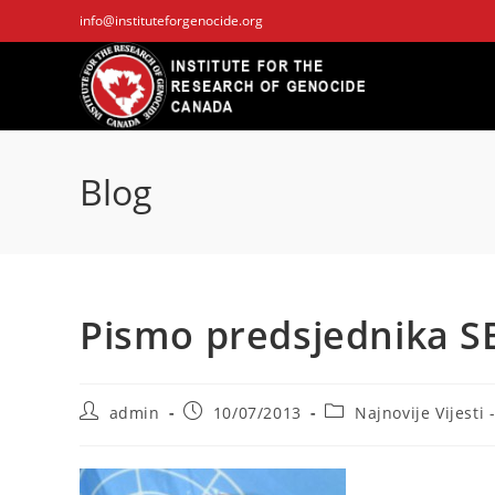
Skip
info@instituteforgenocide.org
to
content
Blog
Pismo predsjednika S
Post
Post
Post
admin
10/07/2013
Najnovije Vijesti 
author:
published:
category: