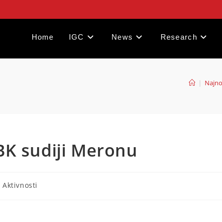
Home
IGC
News
Research
|
Najnov
BK sudiji Meronu
- Aktivnosti