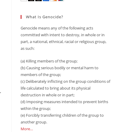
What Is Genocide?
Genocide means any of the following acts
committed with intent to destroy, in whole or in
part, a national, ethnical, racial or religious group,
as such:
(a) Killing members of the group;
(b) Causing serious bodily or mental harm to
members of the group;
(c) Deliberately inflicting on the group conditions of
life calculated to bring about its physical
,
destruction in whole or in part;
(d) Imposing measures intended to prevent births
within the group;
(e) Forcibly transferring children of the group to
another group.
More…