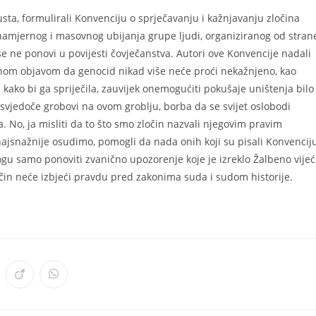
sta, formulirali Konvenciju o sprječavanju i kažnjavanju zločina
 namjernog i masovnog ubijanja grupe ljudi, organiziranog od stran
više ne ponovi u povijesti čovječanstva. Autori ove Konvencije nadali
lenom objavom da genocid nikad više neće proći nekažnjeno, kao
ko bi ga spriječila, zauvijek onemogućiti pokušaje uništenja bilo
o svjedoče grobovi na ovom groblju, borba da se svijet oslobodi
 No, ja misliti da to što smo zločin nazvali njegovim pravim
jsnažnije osudimo, pomogli da nada onih koji su pisali Konvencij
gu samo ponoviti zvanično upozorenje koje je izreklo Žalbeno vije
ločin neće izbjeći pravdu pred zakonima suda i sudom historije.
ens
Opens
Opens
in
in
a
a
w
new
new