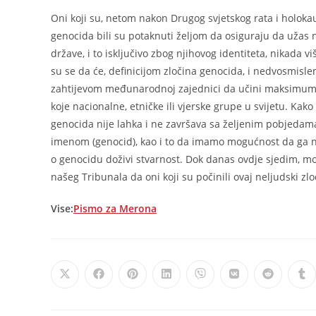
Oni koji su, netom nakon Drugog svjetskog rata i holokau
genocida bili su potaknuti željom da osiguraju da užas
države, i to isključivo zbog njihovog identiteta, nikada 
su se da će, definicijom zločina genocida, i nedvosmis
zahtijevom međunarodnoj zajednici da učini maksimum ka
koje nacionalne, etničke ili vjerske grupe u svijetu. Kak
genocida nije lahka i ne završava sa željenim pobjedama.
imenom (genocid), kao i to da imamo mogućnost da ga na
o genocidu doživi stvarnost. Dok danas ovdje sjedim, mo
našeg Tribunala da oni koji su počinili ovaj neljudski z
Vise:
Pismo za Merona
Opens
Opens
Opens
Opens
Opens
Opens
Opens
Op
in
in
in
in
in
in
in
in
a
a
a
a
a
a
a
a
new
new
new
new
new
new
new
ne