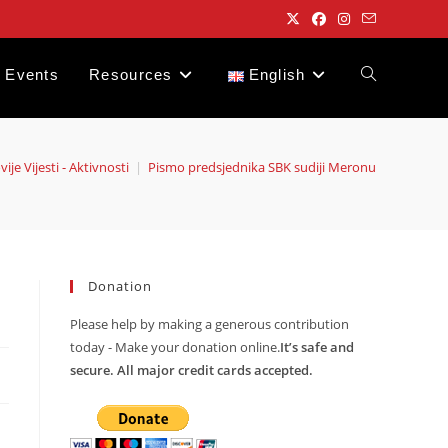
Events
Resources
English
Toggle
website
ije Vijesti - Aktivnosti
|
Pismo predsjednika SBK sudiji Meronu
search
Donation
Please help by making a generous contribution
today - Make your donation online.
It’s safe and
secure. All major credit cards accepted.