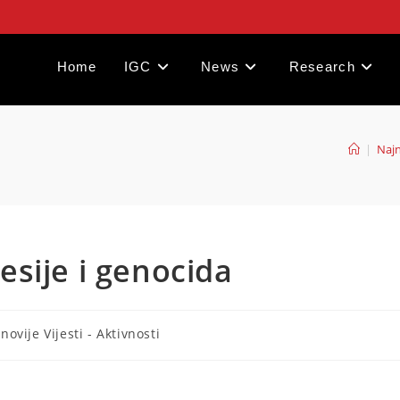
Home
IGC
News
Research
|
Najn
sije i genocida
novije Vijesti - Aktivnosti