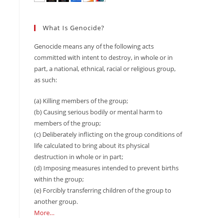
What Is Genocide?
Genocide means any of the following acts
committed with intent to destroy, in whole or in
part, a national, ethnical, racial or religious group,
as such:
(a) Killing members of the group;
(b) Causing serious bodily or mental harm to
members of the group;
(c) Deliberately inflicting on the group conditions of
life calculated to bring about its physical
destruction in whole or in part;
(d) Imposing measures intended to prevent births
within the group;
(e) Forcibly transferring children of the group to
another group.
More…