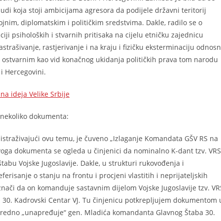
judi koja stoji ambicijama agresora da podijele državni teritorij
ojnim, diplomatskim i političkim sredstvima. Dakle, radilo se o
ji psiholoških i stvarnih pritisaka na cijelu etničku zajednicu
zastrašivanje, rastjerivanje i na kraju i fizičku eksterminaciju odnos
, ostvarnim kao vid konačnog ukidanja političkih prava tom narodu
i Hercegovini.
na ideja Velike Srbije
 nekoliko dokumenta:
straživajući ovu temu, je čuveno „Izlaganje Komandata GŠV RS na
ovoga dokumenta se ogleda u činjenici da nominalno K-dant tzv. VRS
tabu Vojske Jugoslavije. Dakle, u strukturi rukovođenja i
sanje o stanju na frontu i procjeni vlastitih i neprijateljskih
nači da on komanduje sastavnim dijelom Vojske Jugoslavije tzv. VR
om 30. Kadrovski Centar VJ. Tu činjenicu potkrepljujem dokumentom 
anredno „unapređuje“ gen. Mladića komandanta Glavnog Štaba 30.