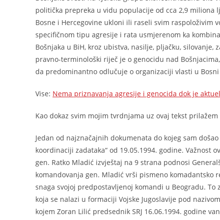
politička prepreka u vidu populacije od cca 2,9 miliona l
Bosne i Hercegovine ukloni ili raseli svim raspoloživim v
specifičnom tipu agresije i rata usmjerenom ka kombinaci
Bošnjaka u BiH, kroz ubistva, nasilje, pljačku, silovanje, 
pravno-terminološki riječ je o genocidu nad Bošnjacima
da predominantno odlučuje o organizaciji vlasti u Bosni 
Vise:
Nema priznavanja agresije i genocida dok je aktuel
Kao dokaz svim mojim tvrdnjama uz ovaj tekst prilažem
Jedan od najznačajnih dokumenata do kojeg sam došao i
koordinaciji zadataka“ od 19.05.1994. godine. Važnost 
gen. Ratko Mladić izvještaj na 9 strana podnosi Generalš
komandovanja gen. Mladić vrši pismeno komadantsko referi
snaga svojoj predpostavljenoj komandi u Beogradu. To z
koja se nalazi u formaciji Vojske Jugoslavije pod naziv
kojem Zoran Lilić predsednik SRJ 16.06.1994. godine v