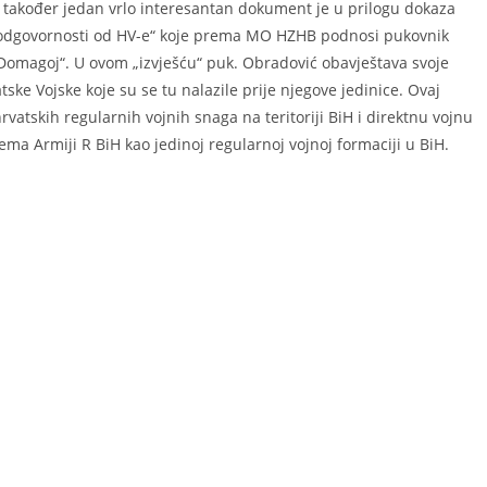
u također jedan vrlo interesantan dokument je u prilogu dokaza
ne odgovornosti od HV-e“ koje prema MO HZHB podnosi pukovnik
omagoj“. U ovom „izvješću“ puk. Obradović obavještava svoje
ske Vojske koje su se tu nalazile prije njegove jedinice. Ovaj
tskih regularnih vojnih snaga na teritoriji BiH i direktnu vojnu
a Armiji R BiH kao jedinoj regularnoj vojnoj formaciji u BiH.