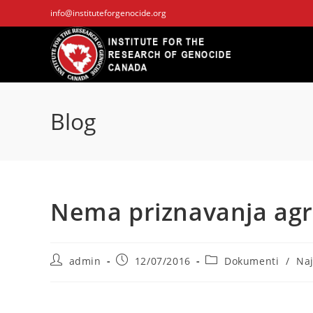
Skip
info@instituteforgenocide.org
to
content
Blog
Nema priznavanja agre
Post
Post
Post
admin
12/07/2016
Dokumenti
/
Naj
author:
published:
category: