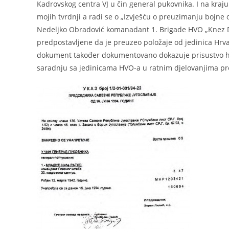
Kadrovskog centra VJ u čin general pukovnika. I na kraj
mojih tvrdnji a radi se o „Izvješću o preuzimanju boj
Nedeljko Obradović komanadant 1. Brigade HVO „Knez D
predpostavljene da je preuzeo položaje od jedinica Hrvat
dokument također dokumentovano dokazuje prisustvo hrva
saradnju sa jedinicama HVO-a u ratnim djelovanjima prem