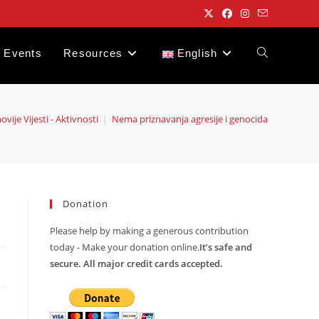
Events
Resources
English
Toggle
website
ovije Vijesti - Aktivnosti
|
Nema priznavanja agresije i genocida
search
Donation
Please help by making a generous contribution
today - Make your donation online.
It’s safe and
secure. All major credit cards accepted.