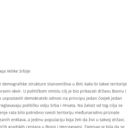
ja Velike Srbije
ite demografske strukture stanovništva u BiH, kako bi takve teritorije
ravni okvir. U političkom smislu cilj je bio prikazati državu Bosnu i
 uspostaviti demokratski odnosi na principu jedan čovjek jedan
eglasavaju političku volju Srba i Hrvata. Na žalost od tog cilja se
enje rata bilo potrebno svesti teritoriju međunarodno priznate
anih enklava, a jedinu populaciju koja želi da živi u takvoj državi,
ćih gradskih centara u Bosni i Hercegovini. Zamisao je bila da se