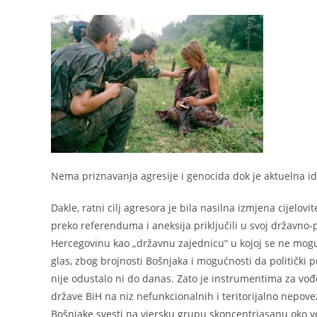
Nema priznavanja agresije i genocida dok je aktuelna ide
Dakle, ratni cilj agresora je bila nasilna izmjena cijelov
preko referenduma i aneksija priključili u svoj državno-p
Hercegovinu kao „državnu zajednicu“ u kojoj se ne mogu
glas, zbog brojnosti Bošnjaka i mogućnosti da politički pr
nije odustalo ni do danas. Zato je instrumentima za vođ
države BiH na niz nefunkcionalnih i teritorijalno nepovez
Bošnjake svesti na vjersku grupu skoncentriasanu oko ve