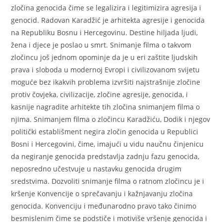
zločina genocida čime se legalizira i legitimizira agresija i
genocid. Radovan Karadžić je arhitekta agresije i genocida
na Republiku Bosnu i Hercegovinu. Destine hiljada ljudi,
žena i djece je poslao u smrt. Snimanje filma o takvom
zločincu još jednom opominje da je u eri zaštite ljudskih
prava i sloboda u modernoj Evropi i civilizovanom svijetu
moguće bez ikakvih problema izvršiti najstrašnije zločine
protiv čovjeka, civilizacije, zločine agresije, genocida, i
kasnije nagradite arhitekte tih zločina snimanjem filma o
njima. Snimanjem filma o zločincu Karadžiću, Dodik i njegov
politički establišment negira zločin genocida u Republici
Bosni i Hercegovini, čime, imajući u vidu naučnu činjenicu
da negiranje genocida predstavlja zadnju fazu genocida,
neposredno učestvuje u nastavku genocida drugim
sredstvima. Dozvoliti snimanje filma o ratnom zločincu je i
kršenje Konvencije o sprečavanju i kažnjavanju zločina
genocida. Konvenciju i međunarodno pravo tako činimo
besmislenim čime se podstiče i motiviše vršenje genocida i