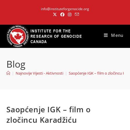
Skip
info@instituteforgenocide.org
to
content
Menu
Blog
|
Najnovije Vijesti - Aktivnosti
|
Saopćenje IGK – film o zločincu Kar
Saopćenje IGK – film o
zločincu Karadžiću