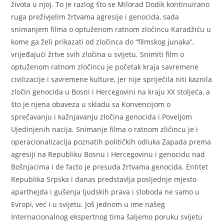
života u njoj. To je razlog što se Milorad Dodik kontinuirano
ruga preživjelim žrtvama agresije i genocida, sada
snimanjem filma o optuženom ratnom zločincu Karadžiću u
kome ga želi prikazati od zločinca do “filmskog junaka”,
vrijeđajući žrtve svih zločina u svijetu. Snimiti film o
optuženom ratnom zločincu je početak kraja savremene
civilizacije i savremene kulture, jer nije spriječila niti kaznila
zločin genocida u Bosni i Hercegovini na kraju XX stoljeća, a
što je njena obaveza u skladu sa Konvencijom o
sprečavanju i kažnjavanju zločina genocida i Poveljom
Ujedinjenih nacija. Snimanje filma o ratnom zličincu je i
operacionalizacija poznatih političkih odluka Zapada prema
agresiji na Republiku Bosnu i Hercegovinu i genocidu nad
Bošnjacima i de facto je presuda žrtvama genocida. Entitet
Republika Srpska i danas predstavlja posljednje mjesto
aparthejda i gušenja ljudskih prava i sloboda ne samo u
Evropi, već i u svijetu. Još jednom u ime našeg
Internacionalnog ekspertnog tima šaljemo poruku svijetu