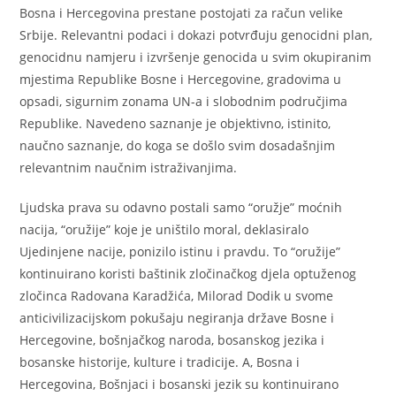
Bosna i Hercegovina prestane postojati za račun velike
Srbije. Relevantni podaci i dokazi potvrđuju genocidni plan,
genocidnu namjeru i izvršenje genocida u svim okupiranim
mjestima Republike Bosne i Hercegovine, gradovima u
opsadi, sigurnim zonama UN-a i slobodnim područjima
Republike. Navedeno saznanje je objektivno, istinito,
naučno saznanje, do koga se došlo svim dosadašnjim
relevantnim naučnim istraživanjima.
Ljudska prava su odavno postali samo “oružje” moćnih
nacija, “oružije” koje je uništilo moral, deklasiralo
Ujedinjene nacije, ponizilo istinu i pravdu. To “oružije”
kontinuirano koristi baštinik zločinačkog djela optuženog
zločinca Radovana Karadžića, Milorad Dodik u svome
anticivilizacijskom pokušaju negiranja države Bosne i
Hercegovine, bošnjačkog naroda, bosanskog jezika i
bosanske historije, kulture i tradicije. A, Bosna i
Hercegovina, Bošnjaci i bosanski jezik su kontinuirano