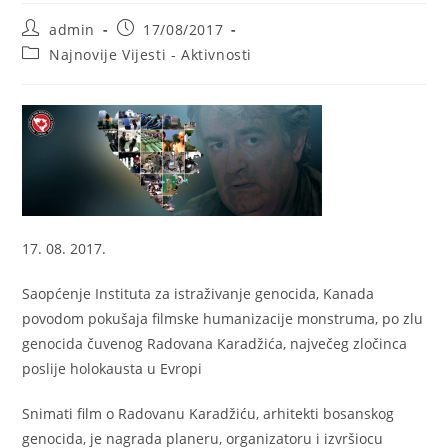
Post
Post
admin
17/08/2017
author:
published:
Post
Najnovije Vijesti - Aktivnosti
category:
17. 08. 2017.
Saopćenje Instituta za istraživanje genocida, Kanada
povodom pokušaja filmske humanizacije monstruma, po zlu
genocida čuvenog Radovana Karadžića, največeg zločinca
poslije holokausta u Evropi
Snimati film o Radovanu Karadžiću, arhitekti bosanskog
genocida, je nagrada planeru, organizatoru i izvršiocu