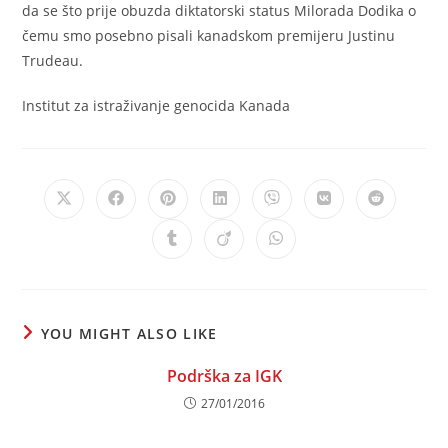
da se što prije obuzda diktatorski status Milorada Dodika o
čemu smo posebno pisali kanadskom premijeru Justinu
Trudeau.
Institut za istraživanje genocida Kanada
Opens
Opens
Opens
Opens
Opens
Opens
Opens
in
in
in
in
in
in
in
a
a
a
a
a
a
a
Opens
Opens
Opens
new
new
new
new
new
new
new
in
in
in
window
window
window
window
window
window
window
a
a
a
new
new
new
window
window
window
YOU MIGHT ALSO LIKE
Podrška za IGK
27/01/2016