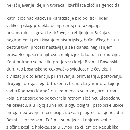
nekažnjavanje idejnih tvoraca i izvršilaca zločina genocida.
Ratni zločinac Radovan Karadžić je bio politički lider
velikosrpskog projekta usmjerenog na razbijanje
bosanskohercegovačke države, istrebljenjem Bošnjaka,
negiranjem i potiskivanjem historijskog bošnjačkog bića. Ti
destruktivni procesi nastavljaju se i danas, negiranjem
prava Bošnjaka na njihovu zemlju, jezik, kulturu i tradiciju.
Kontinuirano se na silu protjerava Ideja Bosne i Bosanski
duh, kao bosanskohercegovačko svjedoćenje čovjeku i
civilizaciji o toleranciji, priznavanju, prihvatanju, poštovanju
drugog i drugačijeg. Udružena zločinačka garnitura koju je
vodio Radovan Karadžić, ujedinjena s vojnom garniturom
koja je neposredno odgovarala ratnom zločincu Slobodanu
Miloševiću, a u kojoj su veliku ulogu odigrali patološke ubice
mnogih paravojnih formacija, izazvali je agresiju i genocid u
Bosni i Hercegovini. Počinili su najgore i najmasovnije
zločine poslije holokausta u Evropi sa ciljem da Republika