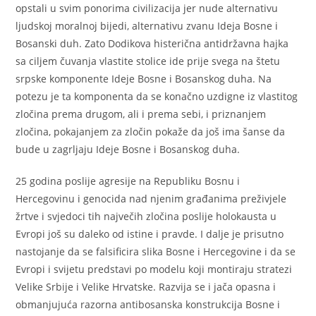
opstali u svim ponorima civilizacija jer nude alternativu
ljudskoj moralnoj bijedi, alternativu zvanu Ideja Bosne i
Bosanski duh. Zato Dodikova histerična antidržavna hajka
sa ciljem čuvanja vlastite stolice ide prije svega na štetu
srpske komponente Ideje Bosne i Bosanskog duha. Na
potezu je ta komponenta da se konačno uzdigne iz vlastitog
zločina prema drugom, ali i prema sebi, i priznanjem
zločina, pokajanjem za zločin pokaže da još ima šanse da
bude u zagrljaju Ideje Bosne i Bosanskog duha.
25 godina poslije agresije na Republiku Bosnu i
Hercegovinu i genocida nad njenim građanima preživjele
žrtve i svjedoci tih največih zločina poslije holokausta u
Evropi još su daleko od istine i pravde. I dalje je prisutno
nastojanje da se falsificira slika Bosne i Hercegovine i da se
Evropi i svijetu predstavi po modelu koji montiraju stratezi
Velike Srbije i Velike Hrvatske. Razvija se i jača opasna i
obmanjujuća razorna antibosanska konstrukcija Bosne i